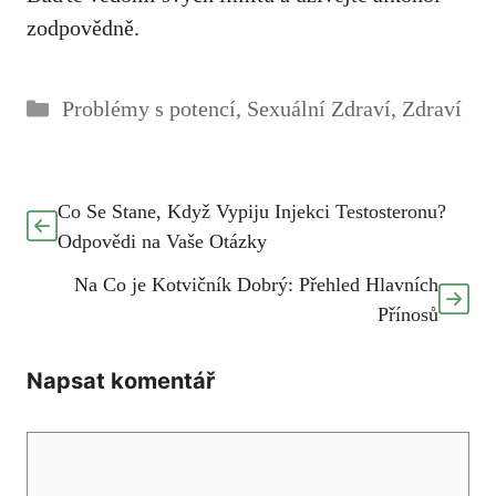
zodpovědně.
Rubriky
Problémy s potencí
,
Sexuální Zdraví
,
Zdraví
Co Se Stane, Když Vypiju Injekci Testosteronu?
Odpovědi na Vaše Otázky
Na Co je Kotvičník Dobrý: Přehled Hlavních
Přínosů
Napsat komentář
Komentář