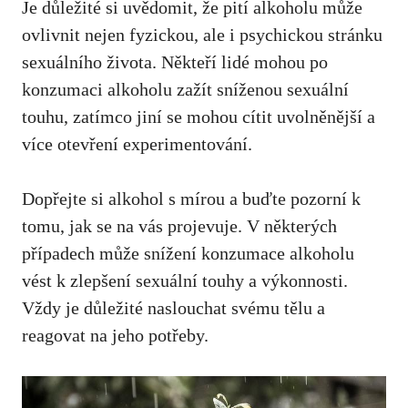
Je důležité si uvědomit, že pití alkoholu může
ovlivnit nejen fyzickou, ale i psychickou stránku
sexuálního života. Někteří lidé mohou po
konzumaci alkoholu zažít sníženou sexuální
touhu, zatímco jiní se mohou cítit uvolněnější a
více otevření experimentování.
Dopřejte si alkohol s mírou a buďte pozorní k
tomu, jak se na vás projevuje. V některých
případech může snížení konzumace alkoholu
vést k zlepšení sexuální touhy a výkonnosti.
Vždy je důležité naslouchat svému tělu a
reagovat na jeho potřeby
.