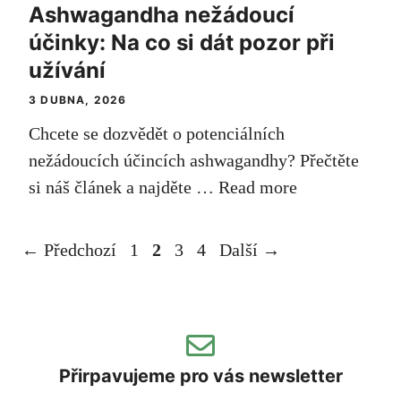
Ashwagandha nežádoucí
účinky: Na co si dát pozor při
užívání
3 DUBNA, 2026
Chcete se dozvědět o potenciálních
nežádoucích účincích ashwagandhy? Přečtěte
si náš článek a najděte …
Read more
Stránka
Stránka
Stránka
Stránka
←
Předchozí
1
2
3
4
Další
→
Přirpavujeme pro vás newsletter