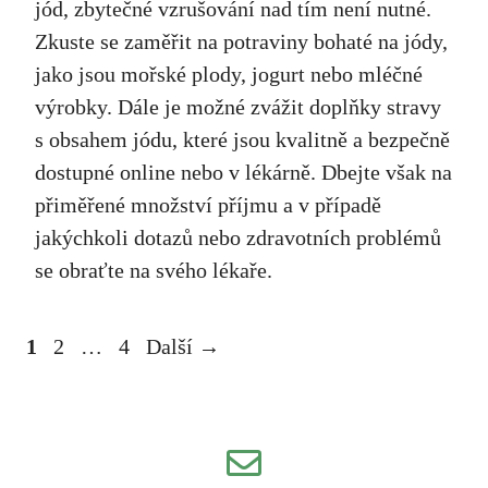
jód, zbytečné vzrušování nad tím není nutné.
Zkuste se zaměřit na potraviny bohaté na jódy,
jako jsou mořské plody, jogurt nebo mléčné
výrobky. Dále je možné zvážit doplňky stravy
s obsahem jódu, které jsou kvalitně a bezpečně
dostupné online nebo v lékárně. Dbejte však na
přiměřené množství příjmu a v případě
jakýchkoli dotazů nebo zdravotních problémů
se obraťte na svého lékaře.
Stránka
Stránka
Stránka
1
2
…
4
Další
→