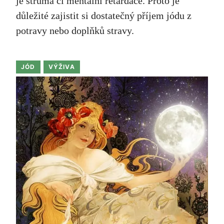
je struma či mentální retardace. Proto je
důležité zajistit si dostatečný příjem jódu z
potravy nebo doplňků stravy.
JÓD
VÝŽIVA