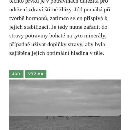
těchto prvků je v potravinách důležitá pro
udržení zdraví štítné žlázy. Jód pomáhá při
tvorbě hormonů, zatímco selen přispívá k
jejich stabilizaci. Je tedy nutné zařadit do
stravy potraviny bohaté na tyto minerály,
případně užívat doplňky stravy, aby byla
zajištěna jejich optimální hladina v těle.
JÓD
VÝŽIVA