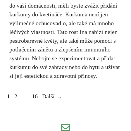
do vaší domácnosti, měli byste zvážit přidání
kurkumy do kvetináče. Kurkuma není jen
výjimečné ochucovadlo, ale také má mnoho
léčivých vlastností. Tato rostlina nabízí nejen
pestrobarevné květy, ale také může pomoci s
potlačením zánětu a zlepšením imunitního
systému. Nebojte se experimentovat a přidat
kurkumu do své zahrady nebo do bytu a užívat
si její estetickou a zdravotní přínosy.
Stránka
Stránka
Stránka
1
2
…
16
Další
→