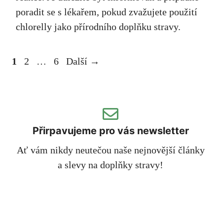
poradit se s lékařem, pokud zvažujete použití
chlorelly jako přírodního doplňku stravy.
Stránka
Stránka
Stránka
1
2
…
6
Další
→
Přirpavujeme pro vás newsletter
Ať vám nikdy neutečou naše nejnovější články
a slevy na doplňky stravy!