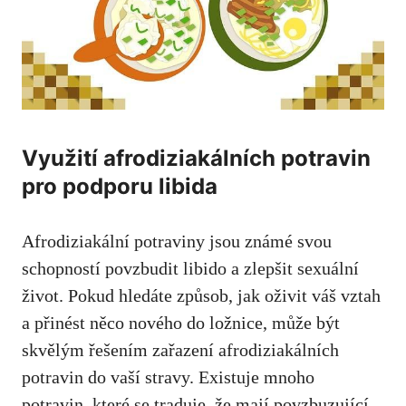
Využití afrodiziakálních potravin
pro podporu libida
Afrodiziakální potraviny jsou známé svou
schopností povzbudit libido a
zlepšit sexuální
život
. Pokud hledáte způsob, jak oživit váš vztah
a přinést něco nového do ložnice, může být
skvělým řešením zařazení afrodiziakálních
potravin do
vaší stravy
. Existuje mnoho
potravin, které se traduje, že mají povzbuzující