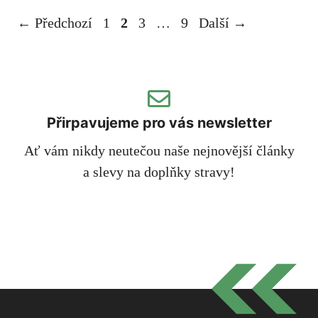
Stránka
Stránka
Stránka
Stránka
←
Předchozí
1
2
3
…
9
Další
→
Přirpavujeme pro vás newsletter
Ať vám nikdy neutečou naše nejnovější články
a slevy na doplňky stravy!