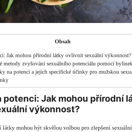
Obsah
ci: Jak mohou přírodní látky ovlivnit sexuální výkonnost?
é metody zvyšování sexuálního potenciálu pomocí byline
ky na potenci a jejich specifické účinky pro mužskou sex
ámky
a potenci: Jak mohou přírodní l
sexuální výkonnost?
í látky mohou být skvělou volbou pro zlepšení sexuální