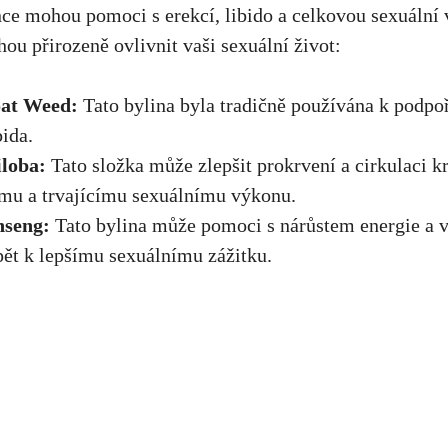
nce mohou pomoci s erekcí, libido a celkovou sexuální vi
hou přirozeně ovlivnit vaši sexuální život:
at Weed:
Tato bylina byla tradičně používána k podpo
bida.
iloba:
Tato složka může zlepšit prokrvení a cirkulaci k
ímu a trvajícímu sexuálnímu výkonu.
nseng:
Tato bylina může pomoci s nárůstem energie a v
pět
k
lepšímu sexuálnímu zážitku
.