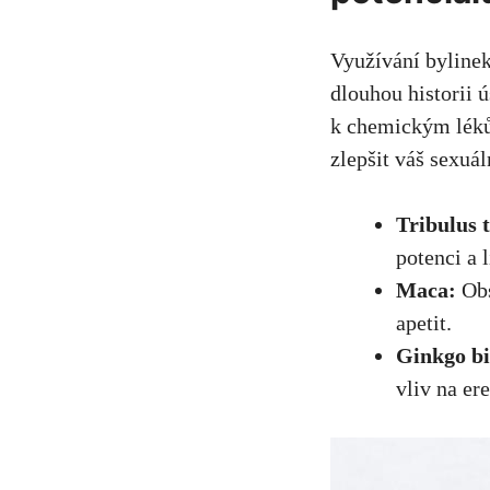
Využívání bylinek
dlouhou historii 
k chemickým léků
zlepšit váš sexuál
Tribulus t
potenci a l
Maca:
Obs
apetit.
Ginkgo bi
vliv na er