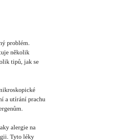
ný​ problém.
stuje několik
k ‍tipů, jak se⁤
 mikroskopické
 ⁤a utírání prachu‌
lergenům.
naky alergie na
ii. Tyto‌ léky​