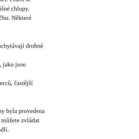
čišné chlupy.
éčbu. Některé
zachytávají drobné
 jako jsou
erců, častější
aby byla provedena
 můžete zvládat
dlí.