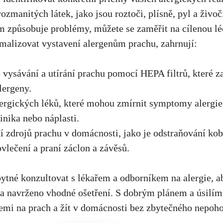
ozmanitých látek, jako ⁤jsou roztoči, plísně,⁤ pyl a živo
m způsobuje‌ problémy, můžete se zaměřit na cílenou l
malizovat ‍vystavení alergenům prachu, zahrnují:
 vysávání a utírání prachu pomocí⁤ HEPA​ filtrů, které 
alergeny.
ergických léků, které mohou zmírnit symptomy alergie,
minika nebo náplasti.
zdrojů ⁢prachu v domácnosti, jako ⁤je odstraňování⁢ kob
lečení a praní záclon⁢ a závěsů.
bytné konzultovat ‌s lékařem a odborníkem na alergie, 
a navrženo vhodné ošetření. S dobrým plánem a úsilím
emi na prach a‍ žít v‍ domácnosti bez zbytečného nepoho