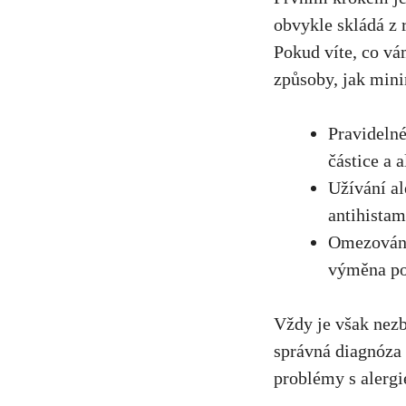
obvykle skládá z r
Pokud víte, co vá
způsoby, jak mini
Pravidelné
částice ⁢a 
Užívání al
⁢antihista
Omezování 
výměna pov
Vždy je však ‌nez
správná diagnóza 
problémy s alergi