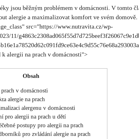
léky jsou běžným problémem v domácnosti. V tomto člán
nout alergie a maximalizovat komfort ve svém domově.
ge_class" src="
https://www.nutravita.cz/wp-
/2023/11/g4863c2308ad065f55d7d725beef3f26067c9e1d
4b16e1a78520d62c091fd9ce63e4c9d55c76e68a293003
d k
alergii na prach
v domácnosti">
Obsah
a prach v domácnosti
za ⁤alergie na prach
malizaci alergenu v​ domácnosti
í pro alergii ​na ‍prach u dětí
éčebné‍ postupy⁣ pro alergii na‍ prach
orníků pro zvládání alergie na⁣ prach