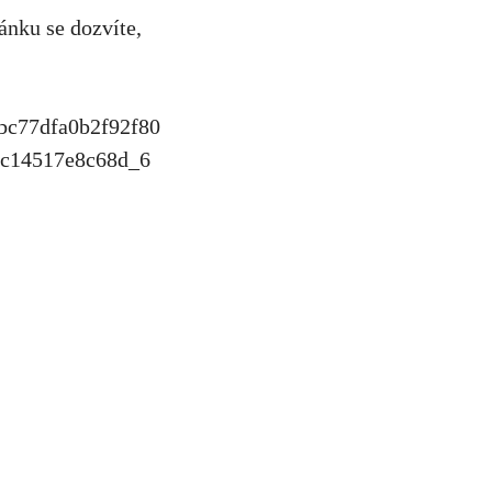
ku⁣ se⁢ dozvíte,
bc77dfa0b2f92f80
ac14517e8c68d_6