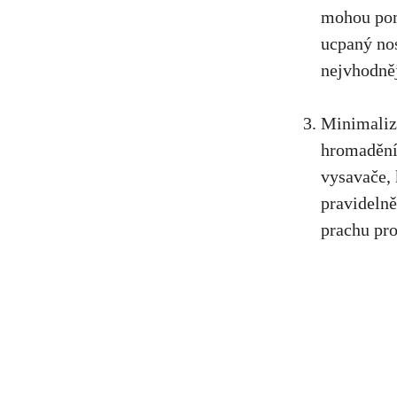
mohou pomo
ucpaný nos
nejvhodněj
Minimalizu
hromadění 
vysavače, 
pravidelně
prachu pro