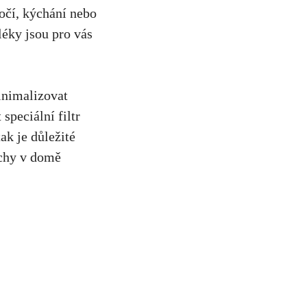
očí, kýchání‌ nebo
éky ⁢jsou pro vás
inimalizovat
speciální filtr
tak je důležité
rchy v domě