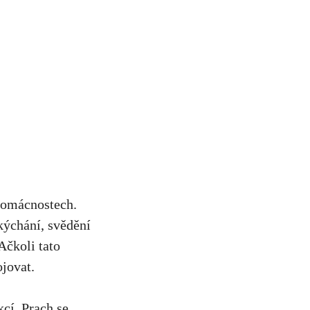
h domácnostech.
 kýchání, svědění
Ačkoli tato‍
ojovat.
kcí. Prach se