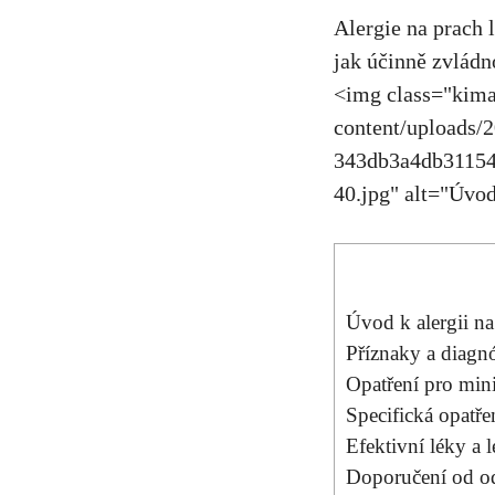
Alergie na prach 
jak účinně zvlád
<img class="kima
content/uploads
343db3a4db3115
40.jpg
" alt="Úvo
Úvod k alergii n
Příznaky a diagnó
Opatření pro mini
Specifická ‍opatřen
Efektivní ⁢léky a l
Doporučení od odb