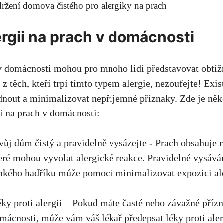
držení domova‌ čistého pro alergiky ⁣na prach
ergii na prach v domácnosti
v domácnosti mohou pro mnoho lidí představovat obtíž
 těch, kteří‍ trpí tímto⁢ typem ​alergie,⁤ nezoufejte! Exi
dnout a⁤ minimalizovat nepříjemné příznaky. Zde je několi
ií na prach v domácnosti:
vůj​ dům čistý a pravidelně vysázejte -‌ Prach obsahuje
teré mohou vyvolat alergické reakce. Pravidelné vysávání
hkého hadříku může pomoci minimalizovat expozici a
éky proti alergii – ⁢Pokud máte ‍časté nebo závažné příz
omácnosti, může vám váš lékař předepsat léky proti ‍alerg