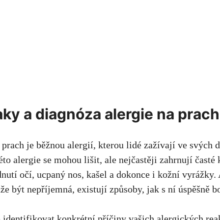
aky a diagnóza ⁤alergie na prach
prach ⁢je běžnou ​alergií, kterou lidé⁤ zažívají ve ‍svýc
éto alergie se mohou lišit, ale nejčastěji zahrnují časté‌
nutí⁤ očí, ucpaný ⁢nos, kašel a dokonce i kožní vyrážky. 
že být nepříjemná, existují způsoby, jak⁤ s ⁤ní úspěšně b
identifikovat ‌konkrétní příčiny⁣ vašich alergických rea