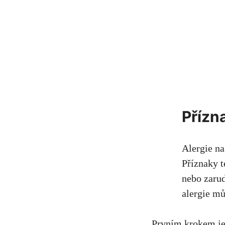
Přízn
Alergie na 
Příznaky t
nebo zarud
alergie mů
Prvním krokem‌ je 