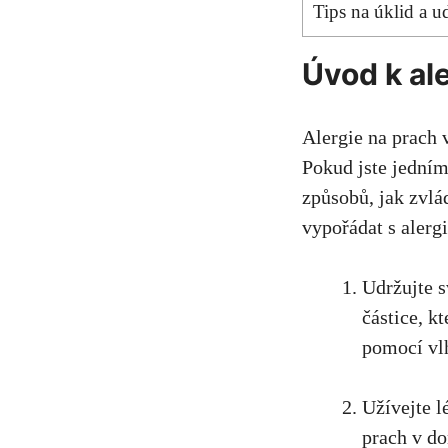
Tips ⁣na úklid a u
Úvod k al
Alergie na prach 
Pokud jste jedním z
způsobů, jak⁤ zvlá
vypořádat s alerg
Udržujte s
částice, k
pomocí vl
Užívejte l
⁣prach v ​d