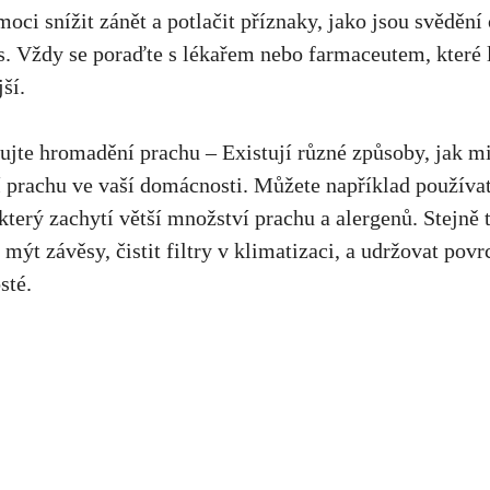
ci snížit zánět a potlačit příznaky, jako​ jsou svědění 
. Vždy se poraďte ​s lékařem nebo ⁢farmaceutem, které l
ší.
jte⁤ hromadění prachu – Existují různé způsoby, jak m
prachu⁢ ve⁢ vaší domácnosti. Můžete⁤ například používat 
který zachytí větší množství prachu a ⁤alergenů. Stejně ‌
 mýt závěsy, čistit filtry v klimatizaci, a udržovat pov
sté.