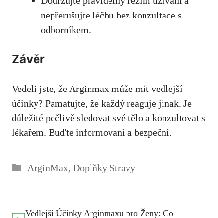
Dodržujte pravidelný režim užívání a
nepřerušujte léčbu bez konzultace s
odborníkem.
Závěr
Vedeli jste, že Arginmax může mít vedlejší
účinky? Pamatujte, že každý reaguje jinak. Je
důležité pečlivě sledovat své tělo a konzultovat s
lékařem. Buďte informovaní a bezpeční.
Rubriky
ArginMax
,
Doplňky Stravy
Vedlejší Účinky Arginmaxu pro Ženy: Co