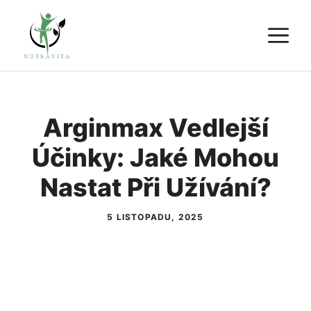
Přeskočit
M
na
obsah
Arginmax Vedlejší
Účinky: Jaké Mohou
Nastat Při Užívání?
5 LISTOPADU, 2025