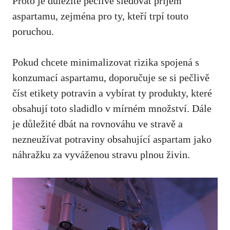
Proto⁣ je důležité⁣ pečlivě sledovat příjem
aspartamu,
zejména pro ty
, kteří trpí touto
poruchou.
Pokud ⁤chcete minimalizovat rizika spojená s
konzumací‍ aspartamu, doporučuje se si pečlivě
číst etikety potravin a vybírat ty produkty, které
obsahují toto sladidlo v mírném ​množství. Dále
je důležité dbát na rovnováhu ve stravě a⁣
nezneužívat potraviny obsahující aspartam​ jako
náhražku za vyváženou stravu‌ plnou živin.