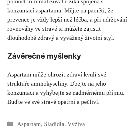
pomoct minimalizovat rizika spojená s
konzumací aspartamu. Mějte na paměti, že
prevence je vždy lepší ⁤než léčba, a při udržování
‌rovnováhy ve stravě si můžete zajistit
dlouhodobě zdravý a ⁣
vyvážený životní styl
.
Závěrečné myšlenky
Aspartam může ⁢ohrozit zdraví ‌kvůli své⁤
struktuře aminokyseliny. Dbejte na jeho
konzumaci ‌a vyhýbejte se ‍nadměrnému příjmu.
Buďte ve své stravě opatrní a pečliví.
Rubriky
Aspartam
,
Sladidla
,
Výživa