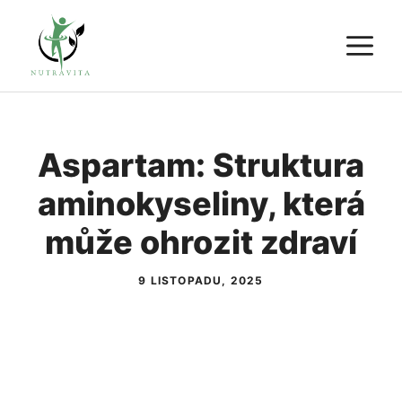
Přeskočit
M
na
obsah
Aspartam: Struktura
aminokyseliny, která
může ohrozit zdraví
9 LISTOPADU, 2025