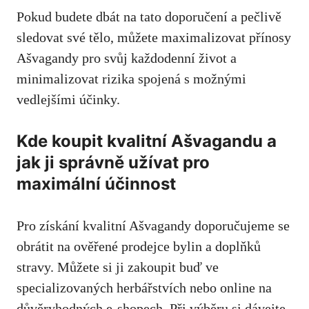
Pokud budete dbát na tato doporučení a pečlivě⁣
sledovat své tělo, můžete maximalizovat přínosy
Ašvagandy pro ​svůj každodenní život a
minimalizovat rizika spojená ‍s možnými
vedlejšími účinky.
Kde koupit kvalitní Ašvagandu a
jak ji správně užívat pro
maximální účinnost
Pro získání ‌kvalitní Ašvagandy doporučujeme se
obrátit na ověřené prodejce​ bylin a doplňků
stravy. Můžete si ji zakoupit buď ⁣ve⁤
specializovaných herbářstvích nebo online na
⁣důvěryhodných e-shopech. Při⁣ výběru si dávejte⁣