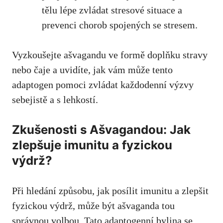
tělu lépe zvládat stresové situace a
prevenci chorob spojených se ⁢stresem.
Vyzkoušejte⁢ ašvagandu ve formě doplňku‍ stravy
nebo čaje a uvidíte, jak vám může tento
adaptogen pomoci zvládat každodenní výzvy⁤
sebejistě a s lehkostí.
Zkušenosti s Ašvagandou: Jak
zlepšuje imunitu a fyzickou
‌výdrž?
Při hledání způsobu, jak posílit imunitu a ⁤zlepšit
fyzickou výdrž, může být ašvaganda tou​
správnou volbou. Tato adaptogenní bylina se