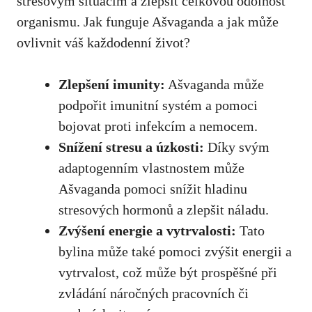
stresovým situacím‌ a ‌zlepšit celkovou odolnost
organismu. Jak ⁢funguje Ašvaganda a jak může
ovlivnit váš každodenní život?
Zlepšení imunity:
Ašvaganda může
podpořit imunitní systém a pomoci
bojovat proti⁤ infekcím a nemocem.
Snížení stresu a úzkosti:
Díky svým
adaptogenním⁤ vlastnostem může
Ašvaganda pomoci snížit hladinu
stresových hormonů a zlepšit ⁣náladu.
Zvýšení energie‍ a ⁢vytrvalosti:
Tato
bylina může⁢ také pomoci zvýšit⁢ energii a
vytrvalost, což může být prospěšné při
zvládání náročných pracovních či