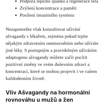
Podpora lepšího spánku‍ a regenerace těla
Zvýšení koncentrace a paměti
Posílení imunitního systému
Nezapomeňte⁣ však konzultovat ⁢užívání
ašvagandy s lékařem, zejména ​pokud trpíte
nějakým zdravotním onemocněním nebo užíváte
jiné léky. S ⁤postupným a pravidelným ‌užíváním​
adaptogenu‌ ašvagandy můžete začít pocítit
pozitivní ⁢změny ve svém duševním zdraví a
koncentraci, které se mohou‌ projevit i ve vašem
každodenním životě.
Vliv Ašvagandy na ‍hormonální
rovnováhu ​u mužů ⁤a ⁢žen