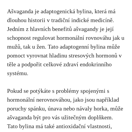
Ašvaganda ‍je adaptogenická bylina, která má
dlouhou historii v tradiční⁤ indické ‌medicíně.
Jedním z hlavních benefitů ašvagandy je její
schopnost regulovat hormonální rovnováhu⁢ jak u
mužů, tak u žen. Tato​ adaptogenní ⁤bylina může
pomoct​ vyrovnat hladinu stresových hormonů ⁤v
těle a podpořit celkové zdraví endokrinního
systému.
Pokud se potýkáte ‍s problémy spojenými s
hormonální nerovnováhou, ‍jako jsou například
poruchy spánku, únava nebo návaly horka, může
ašvaganda být pro vás užitečným doplňkem.
Tato bylina má také antioxidační vlastnosti,