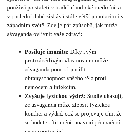
používá po staletí v tradiční⁣ indické medicíně a
⁣v
poslední době získává stále větší popularitu
i v
západním světě. ‌Zde je pár způsobů, jak může⁤
ašvaganda ovlivnit vaše zdraví:
Posiluje⁢ imunitu
: Díky svým
protizánětlivým vlastnostem⁤ může
ašvaganda pomoci posílit
obranyschopnost vašeho těla‌ proti
nemocem a infekcím.
Zvyšuje fyzickou‌ výdrž
: Studie ‌ukazují,
že ašvaganda může zlepšit fyzickou
kondici a výdrž, což ‌se projevuje tím, že
‌se budete cítit méně unavení při cvičení
nebo sportování.