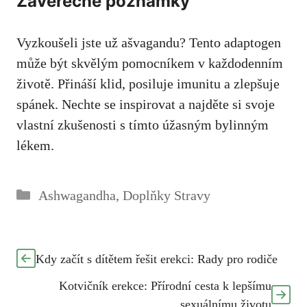
Závěrečné poznámky
Vyzkoušeli jste ‍už ašvagandu? Tento adaptogen
může‌ být skvělým‌ pomocníkem v každodenním
životě. Přináší klid, ⁣posiluje imunitu⁤ a zlepšuje
spánek. Nechte se inspirovat a najděte si svoje
vlastní zkušenosti s tímto úžasným bylinným
lékem.
Rubriky
Ashwagandha
,
Doplňky Stravy
Kdy začít s dítětem řešit erekci: Rady pro rodiče
Kotvičník erekce: Přírodní cesta k lepšímu
sexuálnímu životu