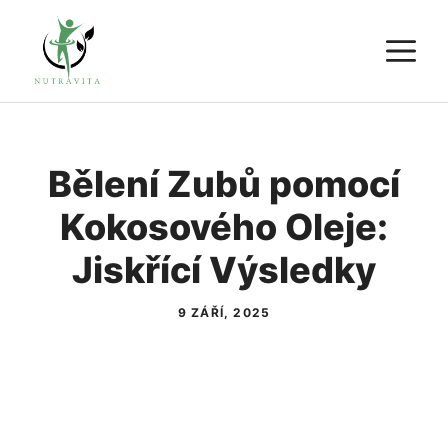
Přeskočit
M
na
obsah
Bělení Zubů pomocí
Kokosového Oleje:
Jiskřící Výsledky
9 ZÁŘÍ, 2025