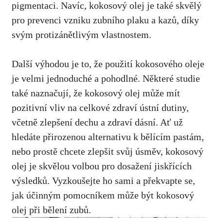
pigmentaci. Navíc, kokosový olej je také skvělý
pro prevenci vzniku zubního plaku a kazů, díky
svým protizánětlivým vlastnostem.
Další výhodou je to, že použití kokosového oleje
je velmi jednoduché a pohodlné. Některé studie
také naznačují, že kokosový olej může mít
pozitivní vliv na celkové zdraví ústní dutiny,
včetně zlepšení dechu a zdraví dásní. Ať už
hledáte přirozenou alternativu k bělícím pastám,
nebo prostě chcete zlepšit svůj úsměv, kokosový
olej je skvělou volbou pro dosažení jiskřících
výsledků. Vyzkoušejte ho sami a překvapte se,
jak účinným pomocníkem může být kokosový
olej při bělení zubů.