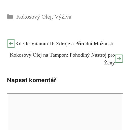
Rubriky
Kokosový Olej
,
Výživa
Kde Je Vitamin D: Zdroje a Přírodní Možnosti
Kokosový Olej na Tampon: Pohodlný Nástroj pro
Ženy
Napsat komentář
Komentář