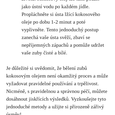
jako ústní vodu po každém jídle.
Propláchněte si ústa lžící kokosového
oleje po dobu 1-2 minut a poté
vyplivněte. Tento jednoduchý postup
zanechá vaše ústa svěží, zbaví se
nepříjemných zápachů a pomůže udržet
vaše zuby čisté a bílé.
Je důležité si uvědomit, že bělení zubů
kokosovým olejem není okamžitý proces a může
vyžadovat pravidelné používání a trpělivost.
Nicméně, s pravidelnou a správnou péčí, můžete
dosáhnout jiskřících výsledků. Vyzkoušejte tyto
jednoduché metody a užijte si přirozeně zářivý
úsměv!