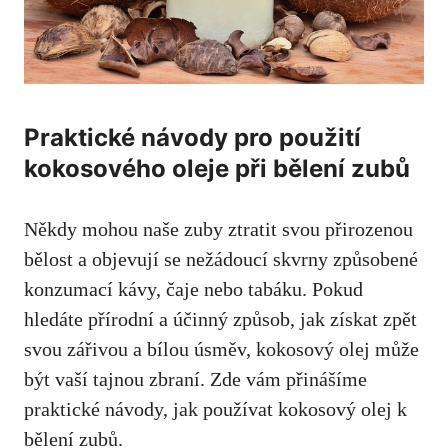
Praktické návody pro použití
kokosového oleje při bělení zubů
Někdy mohou naše zuby ztratit svou přirozenou
bělost a objevují se nežádoucí skvrny způsobené
konzumací kávy, čaje nebo tabáku. Pokud
hledáte přírodní a účinný způsob, jak získat zpět
svou zářivou a bílou úsměv, kokosový olej může
být vaší tajnou zbraní. Zde vám přinášíme
praktické návody,
jak používat kokosový olej
k
bělení zubů.