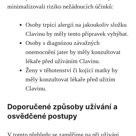
minimalizovali riziko nežádoucích účinků:
Osoby trpící alergií na jakoukoliv složku
Clavinu by měly tento přípravek vyhýbat.
Osoby s diagnózou závažných
onemocnění jater by měly konzultovat
lékaře před užíváním Clavinu.
Ženy v těhotenství či kojící matky by
měly konzultovat lékaře před užitím
Clavinu.
Doporučené způsoby užívání a
osvědčené postupy
V tomto přehledu se zaměříme na při užívání