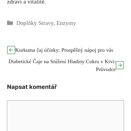
zdraví a vitalitě.
Rubriky
Doplňky Stravy
,
Enzymy
Kurkuma čaj účinky: Prospěšný nápoj pro vás
Diabetické Čaje na Snížení Hladiny Cukru v Krvi:
Průvodce
Napsat komentář
Komentář