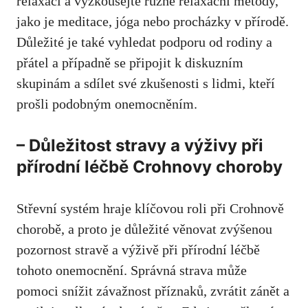
relaxaci a vyzkoušejte různé relaxační metody,
⁤jako je meditace, jóga nebo procházky⁢ v přírodě.
Důležité ⁣je také vyhledat podporu ​od​ rodiny a
přátel a případně se‌ připojit k diskuzním
skupinám a‍ sdílet své zkušenosti s lidmi, kteří
prošli ⁣podobným onemocněním.
– Důležitost stravy a výživy při
‌přírodní‍ léčbě Crohnovy choroby
Střevní systém hraje klíčovou roli při Crohnově
chorobě, ⁢a ​proto ‍je důležité věnovat zvýšenou
pozornost stravě a výživě při přírodní⁣ léčbě
tohoto onemocnění. ⁤Správná ‌strava může⁣
pomoci snížit závažnost příznaků,⁣ zvrátit zánět ⁢a