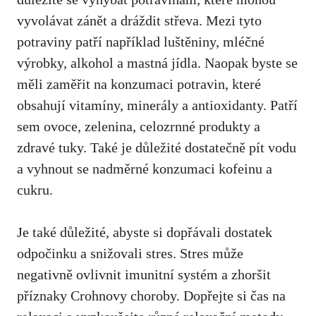
⁣vyvolávat zánět a dráždit střeva. ⁣Mezi tyto
‍potraviny patří⁤ například luštěniny, mléčné
výrobky, alkohol ‌a mastná​ jídla. Naopak byste se
měli zaměřit ⁢na konzumaci‌ potravin, které
obsahují vitamíny,‍ minerály a antioxidanty. Patří
sem⁤ ovoce, zelenina, ​celozrnné produkty a
zdravé tuky. Také ​je důležité dostatečně ⁤pít vodu
a vyhnout se nadměrné konzumaci kofeinu a
cukru.
Je také důležité, abyste‍ si ‌dopřávali dostatek
odpočinku a snižovali⁤ stres. Stres může
negativně ovlivnit imunitní systém a zhoršit
příznaky Crohnovy choroby. Dopřejte si čas na