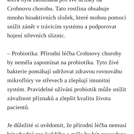
Crohnovu chorobu. Tato rostlina obsahuje
mnoho bioaktivních složek, ​které⁤ mohou pomoci
snížit zánět v trávicím systému a podporovat
‍hojení střevních‌ sliznic.
– Probiotika: Přírodní léčba​ Crohnovy choroby
by neměla zapomínat na probiotika. Tyto živé
⁣bakterie pomáhají udržovat zdravou ​rovnováhu
mikroflóry ve ​střevech a zlepšují imunitní
systém. ​Pravidelné ​užívání probiotik může ​snížit
závažnost příznaků ‌a zlepšit‍ kvalitu života
pacientů.
Je‌ důležité ​si ‍uvědomit, že ​přírodní ​léčba nemusí