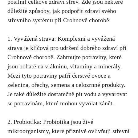
posilnit celkové zdraví‌ střev. Zde jsou ⁣některé
důležité ​způsoby, jak podpořit⁣ zdraví svého
‍střevního systému ​při⁣ Crohnově chorobě:
1.⁣ Vyvážená strava: Komplexní‍ a vyvážená
strava je‌ klíčová ⁣pro udržení dobrého zdraví při
Crohnově chorobě. Zahrnujte potraviny,‌ které
jsou ⁣bohaté‍ na vlákninu, vitamíny a ​minerály.⁢
Mezi tyto potraviny patří‍ čerstvé ovoce a
zelenina, ořechy,​ semena a ⁤celozrnné ‌produkty.
Je také důležité dostatečně⁣ pít⁢ vodu a‌ vyvarovat
se potravinám, ⁤které mohou vyvolat zánět.
2. Probiotika: Probiotika jsou​ živé
mikroorganismy, které příznivě ovlivňují střevní