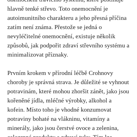
hlavně ‍tenké střevo. Toto onemocnění je
autoimunitního charakteru​ a jeho přesná příčina
zatím není známa. Přestože se jedná o
nevyléčitelné onemocnění, existuje⁣ několik
způsobů, jak podpořit zdraví střevního systému a
minimalizovat příznaky.
Prvním krokem v přírodní​ léčbě Crohnovy
choroby je správná strava. Je ‌důležité se vyhnout
potravinám, které mohou zhoršit zánět,⁤ jako jsou
kořeněné jídla, mléčné​ výrobky, alkohol a
kofein. Místo toho je vhodné konzumovat
potraviny bohaté na⁢ vlákninu, vitamíny a
minerály, jako jsou ‍čerstvé ovoce a⁣ zelenina,