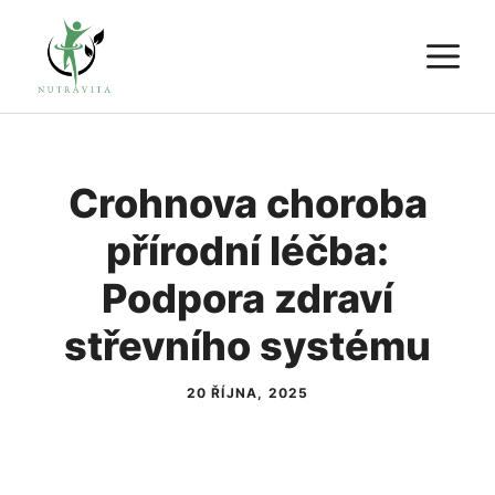
Přeskočit
M
na
obsah
Crohnova choroba
přírodní léčba:
Podpora zdraví
střevního systému
20 ŘÍJNA, 2025