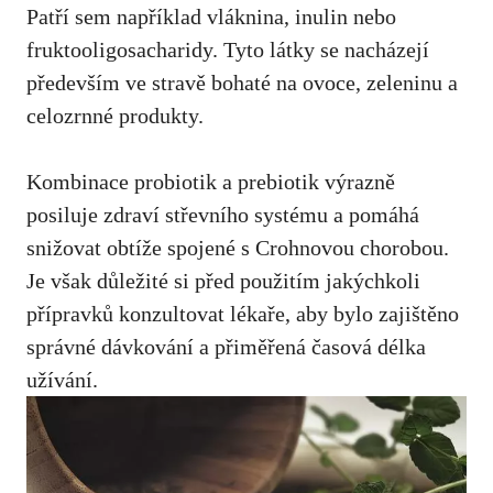
Patří​ sem například vláknina, inulin nebo
fruktooligosacharidy.​ Tyto látky se nacházejí
především ​ve⁢ stravě⁣ bohaté‌ na ovoce, zeleninu a
‌celozrnné ‍produkty.
Kombinace probiotik a prebiotik ⁤výrazně
‌posiluje zdraví střevního systému a pomáhá
snižovat obtíže spojené s Crohnovou chorobou.
Je ​však důležité si před použitím jakýchkoli
přípravků konzultovat lékaře, aby‍ bylo zajištěno
správné⁢ dávkování a přiměřená časová délka
užívání.