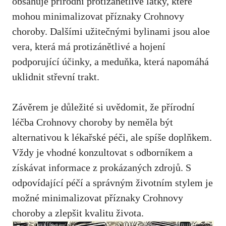
obsahuje přírodní protizánětlivé⁤ látky, které
mohou minimalizovat příznaky Crohnovy⁤
choroby. Dalšími užitečnými bylinami jsou aloe
vera, která má protizánětlivé a hojení
podporující účinky, a meduňka, která napomáhá
uklidnit střevní ‌trakt.
Závěrem ‌je důležité si ⁣uvědomit, že přírodní
léčba ‌Crohnovy choroby​ by neměla být
alternativou k lékařské péči, ale spíše doplňkem.
Vždy je vhodné konzultovat s odborníkem a
‌získávat informace z prokázaných zdrojů. S
odpovídající péčí a správným životním stylem je
možné minimalizovat příznaky Crohnovy
⁣choroby a zlepšit kvalitu života.