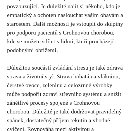
povzbuzující. Je důležité najít si někoho, kdo je
empatický ⁢a ochoten naslouchat vašim ​obavám a
starostem. Další možností je vstoupit ⁣do skupiny
pro podporu pacientů s Crohnovou chorobou,
kde se můžete ‍sdílet s ​lidmi, kteří procházejí⁣
podobnými ‍obtížemi.
Důležitou ⁤součástí⁢ zvládání stresu je‍ také zdravá
strava a ⁣životní styl. Strava bohatá na⁣ vlákninu,
čerstvé ⁤ovoce, zeleninu a celozrnné výrobky ​
může‍ podpořit‌ zdraví střevního systému a snížit
zánětlivé procesy‌ spojené s‍ Crohnovou
⁤chorobou. Důležité ⁣je také dodržovat pravidelný
spánek, dostatečný příjem‍ tekutin ‍a vhodné
cvičení. Rovnováha mezi⁢ aktivitou ⁢a