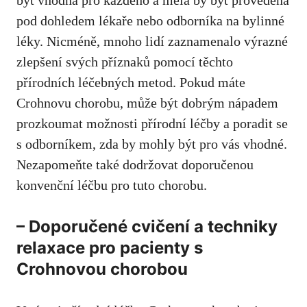
být ⁤vhodná pro každého a měla by ⁣být provedena
pod dohledem lékaře nebo odborníka na bylinné⁤
léky. Nicméně,​ mnoho lidí zaznamenalo výrazné
zlepšení svých příznaků⁤ pomocí těchto⁢
přírodních léčebných metod.⁣ Pokud⁣ máte
Crohnovu chorobu, ⁤může být dobrým ⁢nápadem
prozkoumat možnosti přírodní léčby a poradit se
s odborníkem, zda by mohly⁤ být pro vás vhodné.
Nezapomeňte⁢ také dodržovat​ doporučenou
konvenční léčbu pro tuto chorobu.
– Doporučené cvičení a​ techniky
relaxace pro pacienty s
⁤Crohnovou chorobou