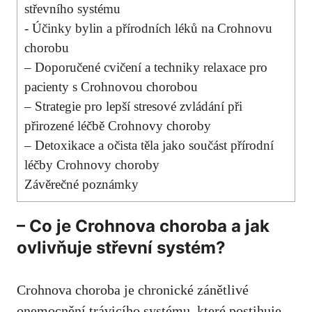
střevního systému
-⁢ Účinky⁢ bylin a přírodních léků na Crohnovu‍
chorobu
– Doporučené cvičení a​ techniky relaxace pro
pacienty s ⁤Crohnovou chorobou
– Strategie pro lepší stresové zvládání při
přirozené léčbě ​Crohnovy ‍choroby
– ‌Detoxikace a očista těla jako součást přírodní⁣
léčby Crohnovy⁤ choroby
Závěrečné poznámky
– Co ‌je Crohnova⁢ choroba a jak
ovlivňuje střevní systém?
Crohnova ​choroba ⁣je chronické zánětlivé
onemocnění trávicího systému, ‍které postihuje