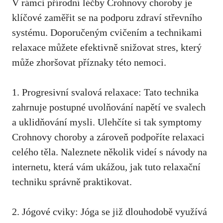
V rámci přírodní léčby Crohnovy choroby je
klíčové ⁣zaměřit se‍ na podporu zdraví střevního
systému. Doporučeným cvičením a technikami
‌relaxace můžete efektivně‍ snižovat stres, ‍který
může zhoršovat příznaky této nemoci.
1. Progresivní svalová relaxace: Tato ⁤technika
zahrnuje postupné uvolňování napětí ve svalech
a uklidňování ‍mysli. Ulehčíte⁢ si tak symptomy
Crohnovy choroby a zároveň podpoříte ​relaxaci
celého těla. Naleznete⁤ několik videí s návody na
internetu, která vám ukážou, jak tuto relaxační
techniku správně praktikovat.
2.⁢ Jógové ⁣cviky: Jóga se již ​dlouhodobě využívá