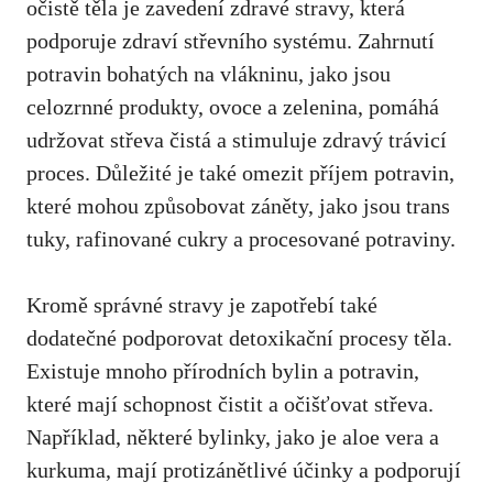
očistě ‌těla je​ zavedení zdravé stravy, která
podporuje zdraví střevního ⁣systému. Zahrnutí⁣
potravin bohatých​ na vlákninu,‍ jako jsou
celozrnné produkty, ovoce ⁣a zelenina,⁤ pomáhá
⁤udržovat střeva čistá a stimuluje zdravý trávicí
proces. Důležité je také omezit příjem potravin,
které ⁣mohou způsobovat‍ záněty, ​jako jsou trans
tuky, rafinované cukry a‍ procesované potraviny.
Kromě správné stravy je ​zapotřebí⁤ také
dodatečné podporovat ⁤detoxikační procesy těla.
⁣Existuje‍ mnoho přírodních bylin a potravin,
které mají ​schopnost čistit a očišťovat střeva.
Například,‍ některé bylinky, jako je‌ aloe⁤ vera a
kurkuma,‍ mají protizánětlivé účinky a podporují