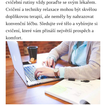
⁤cvičební rutiny vždy poraďte se svým lékařem.
Cvičení a⁣ techniky relaxace mohou být skvělou
doplňkovou ‍terapií, ale neměly by nahrazovat
konvenční léčbu. Sledujte své ‌tělo⁤ a vybírejte si
cvičení, které vám přináší​ největší​ prospěch a
⁢komfort.