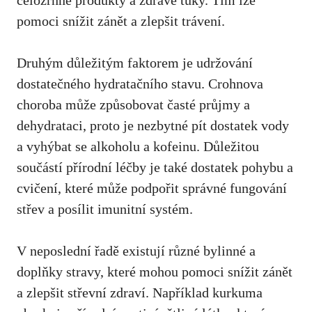
‌celozrnné​ produkty a zdravé tuky. Tím lze
pomoci snížit⁢ zánět a zlepšit trávení.
Druhým důležitým faktorem je ​udržování
dostatečného hydratačního stavu. ​Crohnova
choroba⁣ může způsobovat časté průjmy a
dehydrataci, proto je nezbytné pít‌ dostatek⁤ vody
a vyhýbat se alkoholu‌ a kofeinu.⁣ Důležitou
součástí přírodní léčby je také dostatek⁤ pohybu a
cvičení, které může⁣ podpořit správné fungování
střev ‌a posílit⁢ imunitní systém.
V ⁣neposlední ⁢řadě⁢ existují různé bylinné⁤ a
doplňky stravy, ⁣
které mohou pomoci snížit ⁢zánět
a zlepšit střevní zdraví. ‌Například kurkuma