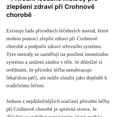
zlepšení ⁢zdraví při⁢ Crohnově
chorobě
Existuje řada ⁣přirodních léčebných ⁢metod, které
mohou pomoci⁤ zlepšit zdraví ‍při Crohnově
chorobě‍ a⁣ podpořit zdraví střevního systému.
Tyto metody se zaměřují na posílení ‍imunitního
⁤systému a snížení zánětu v těle. Je důležité ‌si
⁢uvědomit, že přirodní léčba nenahrazuje
lékařskou péči, ale ‍může sloužit jako ⁣doplněk k
tradičnímu léčení.
Jednou z nejdůležitějších součástí přirodní léčby
při ⁤Crohnově chorobě je správná strava. Je
důležité se vyhýbat potravinám, které mohou