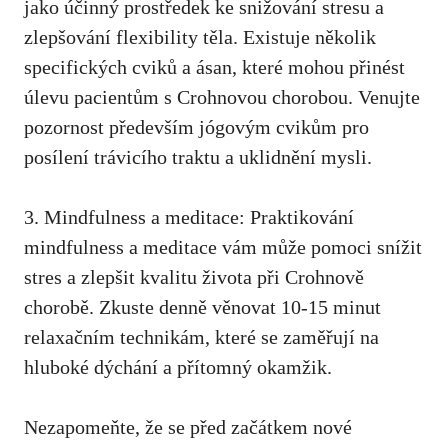
‍jako ⁤účinný prostředek ke snižování stresu a
zlepšování flexibility⁢ těla. ‌Existuje ⁢několik
specifických cviků a ásan, které mohou přinést
úlevu‌ pacientům ‍s Crohnovou chorobou. Venujte
pozornost především jógovým cvikům ‌pro
posílení trávicího⁢ traktu a uklidnění mysli.
3. Mindfulness⁢ a meditace: Praktikování⁢
mindfulness a meditace vám⁣ může pomoci snížit
stres a zlepšit kvalitu ⁤života ​při Crohnově
chorobě. Zkuste denně věnovat 10-15 minut
relaxačním technikám, které se zaměřují na
‍hluboké dýchání a přítomný okamžik.
Nezapomeňte, že se před‍ začátkem nové