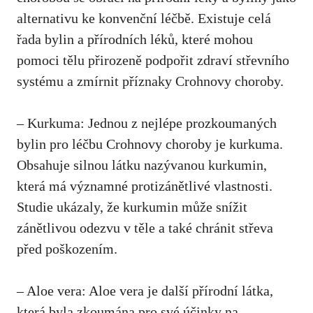
alternativu ke konvenční ⁢léčbě. Existuje celá
řada ⁤bylin a přírodních ⁣léků, které mohou
pomoci tělu přirozeně⁢ podpořit zdraví střevního
systému⁤ a​ zmírnit⁤ příznaky Crohnovy choroby.
– ‌Kurkuma: Jednou z nejlépe prozkoumaných
bylin pro léčbu Crohnovy choroby​ je kurkuma.
Obsahuje silnou látku nazývanou kurkumin,
která má významné protizánětlivé vlastnosti.
Studie ukázaly, ⁤že ​kurkumin ⁢může snížit
zánětlivou ‍odezvu v těle a také chránit střeva‍
před⁢ poškozením.
– Aloe ⁤vera: Aloe ⁣vera je další⁢ přírodní látka,
která byla zkoumána pro své účinky na