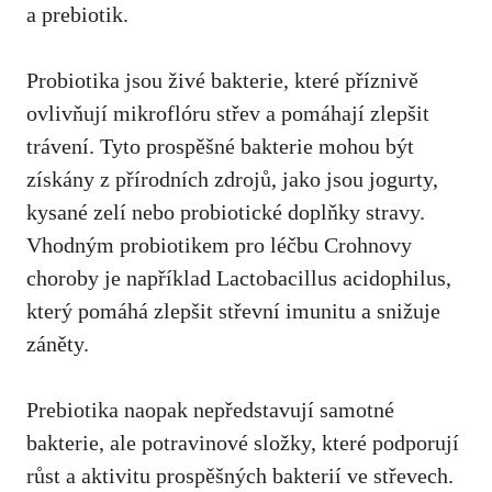
a prebiotik.
Probiotika jsou živé bakterie, které příznivě⁤
ovlivňují mikroflóru střev a⁤ pomáhají zlepšit
trávení. Tyto⁤ prospěšné bakterie mohou být
získány⁢ z přírodních zdrojů, jako ⁣jsou jogurty,
kysané zelí nebo ​probiotické doplňky stravy.
Vhodným probiotikem ⁢pro léčbu Crohnovy
choroby je například Lactobacillus acidophilus,
který pomáhá​ zlepšit střevní imunitu a​ snižuje
záněty.
Prebiotika naopak ⁤nepředstavují samotné
bakterie, ale potravinové složky, které podporují
růst a aktivitu prospěšných bakterií‌ ve střevech.