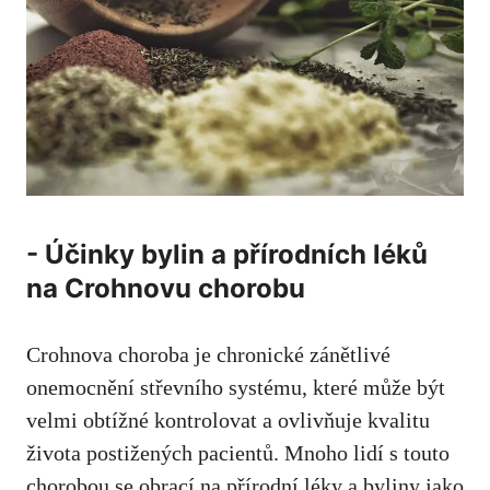
-⁢ Účinky⁢ bylin a přírodních léků
na Crohnovu‍ chorobu
Crohnova choroba je chronické ​zánětlivé‌
onemocnění střevního⁤ systému, které může být ​
velmi obtížné kontrolovat a‌ ovlivňuje ‌kvalitu
života postižených pacientů. Mnoho lidí s touto
chorobou⁤ se obrací na‍ přírodní⁢ léky a byliny jako‌