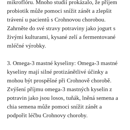
mikroflóru. Mnoho studií⁣ prokázalo, že příjem
probiotik ‍může pomoci ​snížit zánět‌ a zlepšit‍
trávení u pacientů s Crohnovou⁤ chorobou.
Zahrněte do ⁣své stravy potraviny jako jogurt​ s
živými kulturami, kysané zelí a fermentované
mléčné výrobky.
3. Omega-3 mastné kyseliny: Omega-3⁣ mastné
kyseliny mají silné ‍protizánětlivé účinky a
mohou být prospěšné ​při Crohnově⁢ chorobě.
Zvýšení příjmu omega-3 mastných kyselin z
potravin​ jako jsou losos, ⁢tuňák, ⁤lněná semena a
chia semena ⁢může pomoci‌ snížit zánět a
podpořit léčbu Crohnovy choroby.