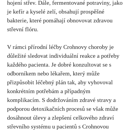
‍hojení střev. Dále, fermentované potraviny, jako
je kefír a kyselé zelí, obsahují prospěšné
bakterie, které pomáhají obnovovat zdravou⁣
střevní ​flóru.
V rámci ⁣přírodní léčby Crohnovy choroby ⁤je
důležité⁣ sledovat individuální ​reakce a potřeby
každého pacienta. Je dobré ⁤konzultovat se s
odborníkem nebo lékařem
, který může
přizpůsobit léčebný ​plán tak, aby vyhovoval
konkrétním‌ potřebám a případným
komplikacím. S ​dodržováním⁣ zdravé stravy a
podporou detoxikačních procesů se však‌ může
dosáhnout úlevy⁢ a zlepšení celkového zdraví
střevního systému u pacientů s Crohnovou