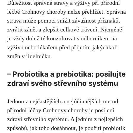
Důležitost⁢ správné⁢ stravy a výživy ⁣při přírodní
léčbě Crohnovy choroby nelze ⁤přehlížet. Správná​
strava⁣ může pomoci snížit závažnost příznaků,
zvrátit ​zánět a zlepšit celkové trávení. ⁤Nicméně
je vždy důležité‍ konzultovat s odborníkem na
‌výživu nebo lékařem před přijetím jakýchkoli
změn v⁢ jídelníčku.
– Probiotika a prebiotika: posilujte
zdraví svého střevního systému
Jednou z⁢ nejčastějších a‍ nejúčinnějších metod
přírodní léčby Crohnovy choroby ⁤je posílení
zdraví střevního⁣ systému. ‍A jedním z ‌nejlepších
způsobů, ⁢
jak toho ​dosáhnout
, je ​použití probiotik​