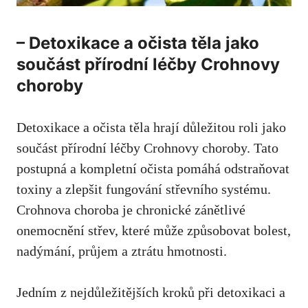
– ‌Detoxikace a očista těla jako
součást přírodní⁣ léčby Crohnovy⁤
choroby
Detoxikace ‌a očista těla hrají‌ důležitou roli jako
součást přírodní⁤ léčby Crohnovy choroby. Tato
postupná ⁤a⁤ kompletní očista pomáhá odstraňovat
‌toxiny ⁤a ‍zlepšit fungování střevního ⁤systému.
Crohnova⁣ choroba je ⁣chronické zánětlivé⁢
onemocnění ‍střev, které může způsobovat bolest,‍
nadýmání, průjem‌ a ztrátu hmotnosti.
Jedním z nejdůležitějších kroků při⁤ detoxikaci a‍