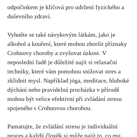
odpočinkem⁤ je klíčová pro‌ udržení fyzického a
duševního zdraví.
Vyhněte⁢ se také návykovým látkám, jako je
alkohol a kouření, které mohou zhoršit příznaky
Crohnovy ‍choroby a zvyšovat úzkost. V
neposlední řadě⁢ je ‍důležité najít si relaxační
techniky, které vám pomohou snižovat ⁢stres a
zklidnit mysl. Například ⁤jóga, meditace, hluboké
dýchání nebo pravidelná procházka v přírodě
mohou být velice ‍efektivní při zvládání stresu
spojeného ​s Crohnovou chorobou.
Pamatujte, že zvládání stresu je ‌individuální ​
proces a každý člověk si může najít to, co mu