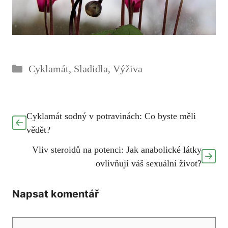
Rubriky
Cyklamát
,
Sladidla
,
Výživa
Cyklamát sodný v potravinách: Co byste měli
vědět?
Vliv steroidů na potenci: Jak anabolické látky
ovlivňují váš sexuální život?
Napsat komentář
Komentář