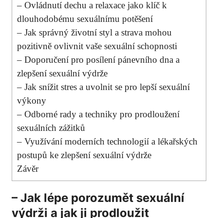
– Ovládnutí dechu a relaxace jako klíč k
dlouhodobému sexuálnímu potěšení
– Jak správný životní styl a strava mohou
pozitivně ovlivnit vaše sexuální schopnosti
– Doporučení pro posílení pánevního dna a
zlepšení sexuální výdrže
– Jak snížit stres a uvolnit se pro lepší sexuální
výkony
– Odborné rady a techniky pro prodloužení
sexuálních zážitků
– Využívání moderních technologií a lékařských
postupů ke zlepšení sexuální výdrže
Závěr
– Jak lépe porozumět sexuální
výdrži a jak ji prodloužit