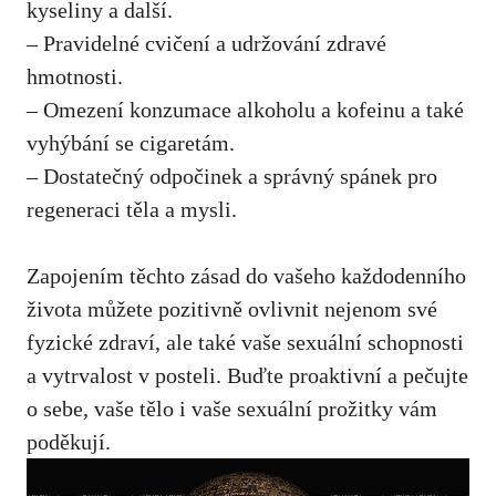
kyseliny a další.
– Pravidelné cvičení a udržování zdravé
hmotnosti.
– Omezení konzumace alkoholu a kofeinu a také
vyhýbání se cigaretám.
– Dostatečný odpočinek a správný spánek pro
regeneraci těla a mysli.
Zapojením těchto zásad do vašeho každodenního
života můžete pozitivně ovlivnit nejenom své
fyzické zdraví, ale také vaše sexuální schopnosti
a vytrvalost v posteli. Buďte proaktivní a pečujte
o sebe, vaše tělo i vaše sexuální prožitky vám
poděkují.