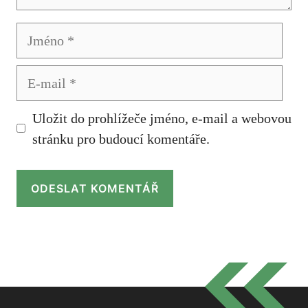
Jméno
E-
mail
Uložit do prohlížeče jméno, e-mail a webovou
stránku pro budoucí komentáře.