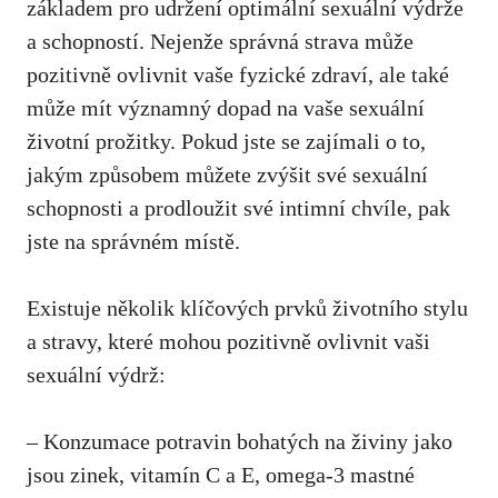
základem pro udržení optimální sexuální výdrže
a schopností. Nejenže správná strava může
pozitivně ovlivnit vaše fyzické zdraví, ale také
může mít významný dopad na vaše sexuální
životní prožitky. Pokud jste se zajímali o to,
jakým způsobem můžete zvýšit své sexuální
schopnosti a prodloužit své intimní chvíle, pak
jste na správném místě.
Existuje několik klíčových prvků životního stylu
a stravy, které mohou pozitivně ovlivnit vaši
sexuální výdrž:
– Konzumace potravin bohatých na živiny jako
jsou zinek, vitamín C a E, omega-3 mastné