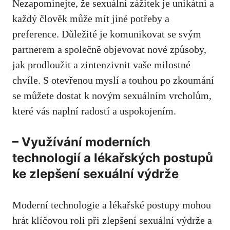
Nezapomínejte, že sexuální zážitek je unikátní a
každý člověk může mít jiné potřeby a
preference. Důležité je komunikovat se svým
partnerem a společně objevovat nové způsoby,
jak prodloužit a zintenzivnit vaše milostné
chvíle. S otevřenou myslí a touhou po zkoumání
se můžete dostat k novým sexuálním vrcholům,
které vás naplní radostí a uspokojením.
– Využívání moderních
technologií a lékařských postupů
ke zlepšení sexuální výdrže
Moderní technologie a lékařské postupy mohou
hrát klíčovou roli při zlepšení sexuální výdrže a