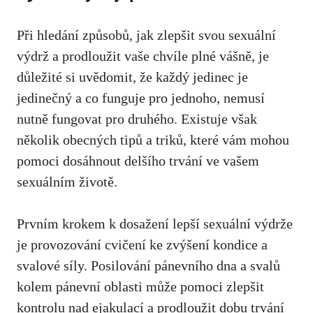
Při hledání způsobů, jak zlepšit svou sexuální
výdrž a prodloužit vaše chvíle plné vášně, je
důležité si uvědomit, že každý jedinec je
jedinečný a co funguje pro jednoho, nemusí
nutně fungovat pro druhého. Existuje však
několik obecných tipů a triků, které vám mohou
pomoci dosáhnout delšího trvání ve vašem
sexuálním životě.
Prvním krokem k dosažení lepší sexuální výdrže
je provozování cvičení ke zvýšení kondice a
svalové síly. Posilování pánevního dna a svalů
kolem pánevní oblasti může pomoci zlepšit
kontrolu nad ejakulací a prodloužit dobu trvání