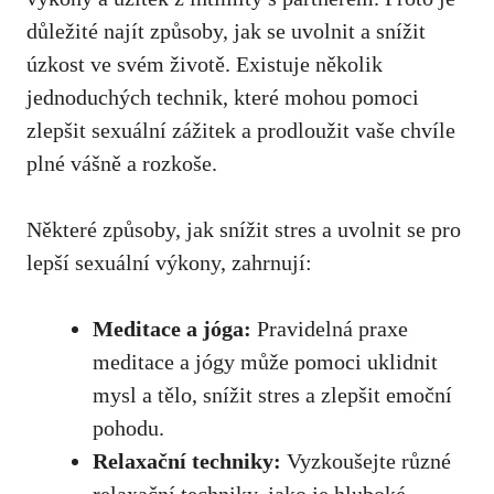
důležité najít způsoby, jak se uvolnit a snížit
úzkost ve svém životě. Existuje několik
jednoduchých technik, které mohou pomoci
zlepšit sexuální zážitek a prodloužit vaše chvíle
plné vášně a rozkoše.
Některé způsoby, jak snížit stres a uvolnit se pro
lepší sexuální výkony, zahrnují:
Meditace a jóga:
Pravidelná praxe
meditace a jógy může pomoci uklidnit
mysl a tělo, snížit stres a zlepšit emoční
pohodu.
Relaxační techniky:
Vyzkoušejte různé
relaxační techniky, jako je hluboké