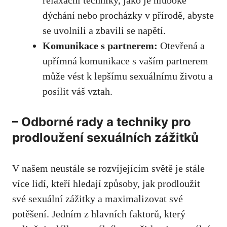
dýchání nebo procházky v přírodě, abyste
se uvolnili a zbavili se napětí.
Komunikace s partnerem:
Otevřená a
upřímná komunikace s vaším partnerem
může vést k lepšímu sexuálnímu životu a
posílit váš vztah.
– Odborné rady a techniky pro
prodloužení sexuálních zážitků
V našem neustále se rozvíjejícím světě je stále
více lidí, kteří hledají způsoby, jak prodloužit
své sexuální zážitky a maximalizovat své
potěšení. Jedním z hlavních faktorů, který