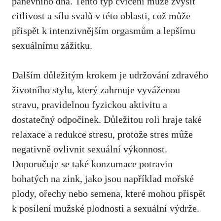
pánevního dna. Tento typ cvičení může zvýšit
citlivost a sílu svalů v této oblasti, což může
přispět k intenzivnějším orgasmům a lepšímu
sexuálnímu zážitku.
Dalším důležitým krokem je udržování zdravého
životního stylu, který zahrnuje vyváženou
stravu, pravidelnou fyzickou aktivitu a
dostatečný odpočinek. Důležitou roli hraje také
relaxace a redukce stresu, protože stres může
negativně ovlivnit sexuální výkonnost.
Doporučuje se také konzumace potravin
bohatých na zink,
jako jsou například mořské
plody
, ořechy nebo semena, které mohou přispět
k posílení mužské plodnosti a sexuální výdrže.