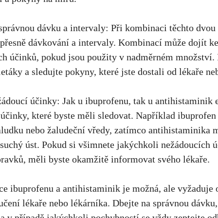
správnou dávku a intervaly: Při kombinaci těchto ​dvou ‍
⁢přesně dávkování a intervaly. Kombinací může dojít ke
h účinků, pokud⁣ jsou použity v nadměrném množství. P
letáky a sledujte‌ pokyny, které jste dostali od lékaře ne
doucí účinky: Jak u ibuprofenu, tak u antihistaminik e
 účinky, které byste měli ‌sledovat. Například ibuprofen
aludku nebo žaludeční vředy, ⁢zatímco ⁣antihistaminika 
 suchý úst. Pokud si všimnete jakýchkoli nežádoucích ú
pravků, měli byste okamžitě⁣ informovat svého lékaře.
 ibuprofenu a ​antihistaminik​ je možná, ‌ale vyžaduje⁣ 
čení lékaře nebo lékárníka. Dbejte‌ na správnou dávku,
a v ⁢případě jakýchkoli pochybností se vždy zeptejte od