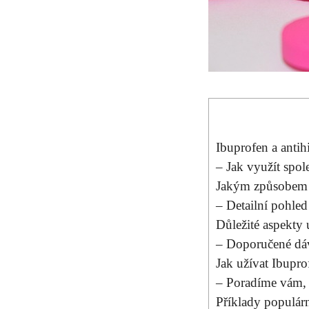
Ibuprofen a​ anti
– Jak využít spol
Jakým způsobem ​a
– Detailní pohled
Důležité aspekty‌ 
– Doporučené dáv
Jak užívat Ibupro
– Poradíme vám, 
Příklady ​populár