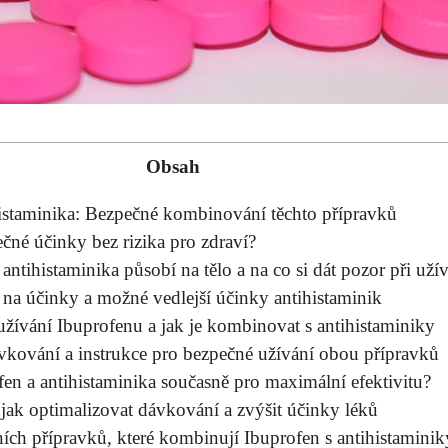
Obsah
histaminika: Bezpečné kombinování těchto‌ přípravků
ečné účinky bez rizika pro zdraví?
ntihistaminika působí na tělo a na co si dát pozor​ při uží
 na účinky a možné vedlejší účinky antihistaminik
užívání Ibuprofenu⁢ a jak je kombinovat ⁣s antihistaminiky
kování a instrukce​ pro ⁣bezpečné užívání obou přípravků
fen a antihistaminika současně pro maximální efektivitu?
jak optimalizovat dávkování a zvýšit účinky léků
ních přípravků, které kombinují Ibuprofen s antihistaminik