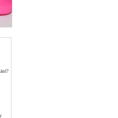
vání?
y