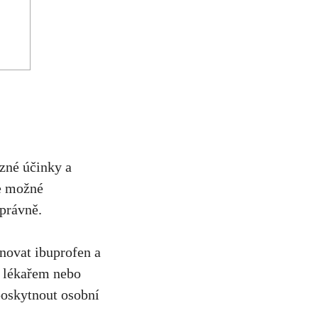
zné ‍účinky a
Je možné
správně.
ovat ibuprofen ⁣a
m lékařem nebo
poskytnout osobní