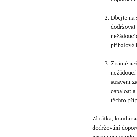
Dbejte na 
dodržovat 
nežádoucíc
‌příbalové 
Známé nežá
⁣nežádoucí
strávení ž
ospalost a
těchto pří
Zkrátka, kombinace
dodržování doporu
nežádoucí účinky 