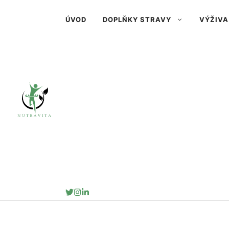
Přeskočit
ÚVOD
DOPLŇKY STRAVY
VÝŽIVA
na
obsah