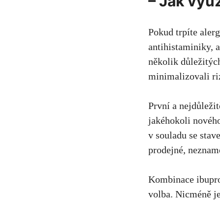
– Jak využ
Pokud⁣ trpíte⁤ ale
antihistaminiky, 
několik důležitých
minimalizovali ri
První a nejdůležit
jakéhokoli novéh
v souladu se stave
prodejné, nezname
Kombinace ibupro
volba. Nicméně je