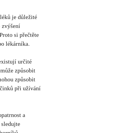
léků je důležité
⁢ zvýšení
roto si přečtěte
bo lékárníka.
xistují určité
 může ⁢způsobit
mohou způsobit⁤
činků při užívání
opatrnost a
 sledujte
borníků.