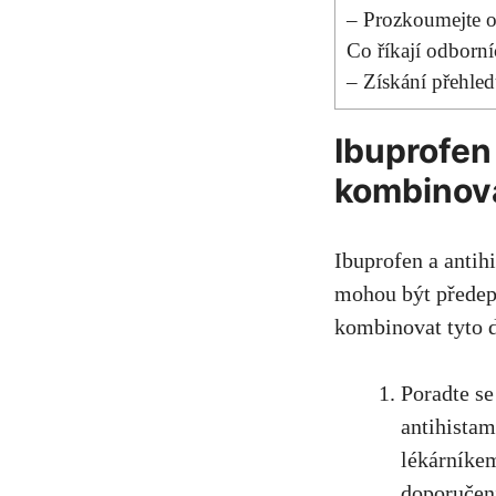
– Prozkoumejte ob
Co říkají odborní
– Získání přehled
Ibuprofen
kombinová
Ibuprofen a antihi
mohou být předepi
kombinovat tyto d
Poradte se
antihistam
lékárníkem
doporučen