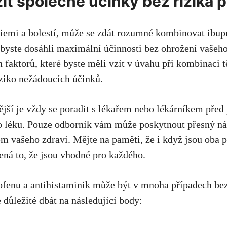
ít společné účinky bez rizika p
rgiemi ‍a bolestí, může se zdát rozumné kombinovat ibup
abyste dosáhli maximální účinnosti bez ohrožení vašeho
 faktorů, ​které‌ byste měli vzít ‌v úvahu při kombinaci t
ziko nežádoucích účinků.
ější je vždy ‍se poradit s lékařem‌ nebo lékárníkem před
o léku. Pouze odborník vám může poskytnout přesný n
m‍ vašeho zdraví. Mějte na paměti, ⁣že i když jsou oba 
ná to, že jsou vhodné pro každého.
fenu a antihistaminik může být v mnoha případech be
 důležité dbát na následující body: