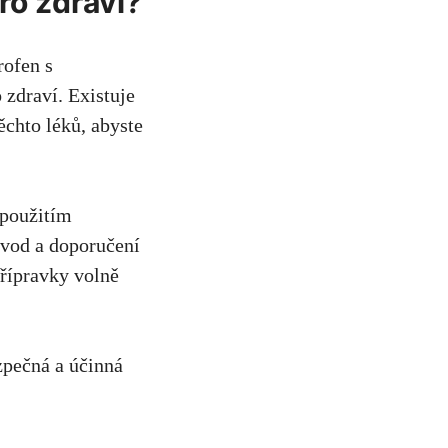
ro zdraví?
rofen s
 zdraví. Existuje
ěchto‍ léků, abyste
 použitím
ávod a doporučení
přípravky volně
zpečná a účinná