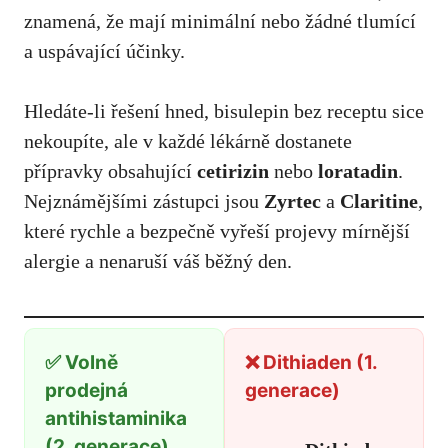
znamená, že mají minimální nebo žádné tlumící
a uspávající účinky.
Hledáte-li řešení hned, bisulepin bez receptu sice
nekoupíte, ale v každé lékárně dostanete
přípravky obsahující
cetirizin
nebo
loratadin
.
Nejznámějšími zástupci jsou
Zyrtec
a
Claritine
,
které rychle a bezpečně vyřeší projevy mírnější
alergie a nenaruší váš běžný den.
✅ Volně
❌ Dithiaden (1.
prodejná
generace)
antihistaminika
(2. generace)