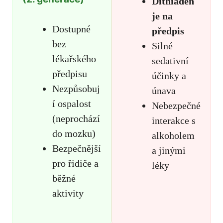
Dithiaden
je na
Dostupné
předpis
bez
Silné
lékařského
sedativní
předpisu
účinky a
Nezpůsobuj
únava
í ospalost
Nebezpečné
(neprochází
interakce s
do mozku)
alkoholem
Bezpečnější
a jinými
pro řidiče a
léky
běžné
aktivity