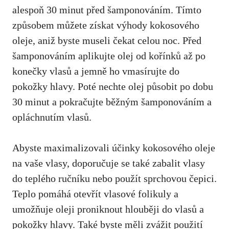
alespoň 30 minut před šamponováním. Tímto
způsobem můžete získat výhody kokosového
oleje, aniž byste museli čekat celou noc. Před
šamponováním aplikujte olej od kořínků až po
konečky vlasů a jemně ho vmasírujte do
pokožky hlavy. Poté nechte olej působit po dobu
30 minut a pokračujte běžným šamponováním a
opláchnutím vlasů.
Abyste maximalizovali účinky kokosového oleje
na vaše vlasy, doporučuje se také zabalit vlasy
do teplého ručníku nebo použít sprchovou čepici.
Teplo pomáhá otevřít vlasové folikuly a
umožňuje oleji proniknout hlouběji do vlasů a
pokožky hlavy. Také byste měli zvážit použití