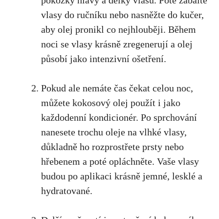
pokožky hlavy a délky vlasů. Poté zabalte
vlasy do ručníku nebo nasněžte do kučer,
aby olej pronikl co nejhlouběji. Během
noci se vlasy krásně zregenerují a olej
působí jako intenzivní ošetření.
Pokud ale nemáte čas čekat celou noc,
můžete kokosový olej použít i jako
každodenní kondicionér. Po sprchování
nanesete trochu oleje na vlhké vlasy,
důkladně ho rozprostřete prsty nebo
hřebenem a poté opláchněte. Vaše vlasy
budou po aplikaci krásně jemné, lesklé a
hydratované.