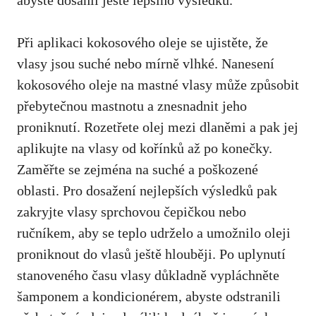
abyste dosáhli ještě lepšího výsledku.
Při aplikaci kokosového oleje se ujistěte, že
vlasy jsou suché nebo mírně vlhké. Nanesení
kokosového oleje na mastné vlasy může způsobit
přebytečnou mastnotu a znesnadnit jeho
proniknutí. Rozetřete olej mezi dlaněmi a pak jej
aplikujte na vlasy od kořínků až po konečky.
Zaměřte se zejména na suché a poškozené
oblasti. Pro dosažení nejlepších výsledků pak
zakryjte vlasy sprchovou čepičkou nebo
ručníkem, aby se teplo udrželo a umožnilo oleji
proniknout do vlasů ještě hlouběji. Po uplynutí
stanoveného času vlasy důkladně vypláchněte
šamponem a kondicionérem, abyste odstranili