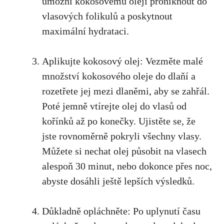
umožní kokosovému oleji proniknout do
vlasových folikulů a poskytnout
maximální hydrataci.
Aplikujte kokosový olej: Vezměte malé
množství kokosového oleje do dlaňí a
rozetřete jej mezi dlaněmi, aby se zahřál.
Poté jemně vtírejte olej do vlasů od
kořínků až po konečky. Ujistěte se, že
jste rovnoměrně pokryli všechny vlasy.
Můžete si nechat olej působit na vlasech
alespoň 30 minut, nebo dokonce přes noc,
abyste dosáhli ještě lepších výsledků.
Důkladně opláchněte: Po uplynutí času