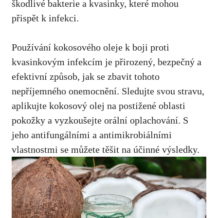
škodlivé bakterie a ⁢kvasinky, které mohou
přispět k infekci.
Používání kokosového oleje k boji proti
kvasinkovým infekcím je⁣ přirozený, bezpečný a⁤
efektivní způsob, jak ​se⁤ zbavit tohoto
nepříjemného onemocnění. Sledujte svou ⁢stravu,
aplikujte ‍kokosový​ olej na postižené oblasti
pokožky a vyzkoušejte orální oplachování. S
jeho antifungálními a ‌antimikrobiálními
vlastnostmi⁤ se⁣ můžete těšit na účinné výsledky.