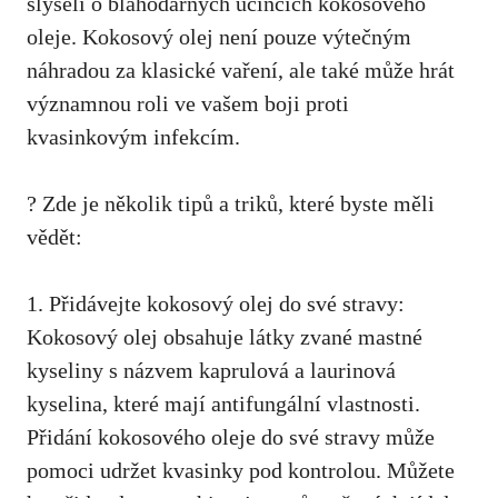
slyšeli o blahodárných účincích kokosového
oleje. Kokosový olej není pouze výtečným
náhradou⁢ za​ klasické vaření, ⁤ale také může hrát
významnou⁤ roli ve vašem boji proti
kvasinkovým infekcím.
? Zde je⁣ několik tipů a triků, které byste měli
vědět:
1. Přidávejte kokosový olej do své stravy:
Kokosový olej obsahuje látky zvané mastné
kyseliny⁢ s názvem kaprulová a laurinová
kyselina, které mají antifungální vlastnosti.
Přidání kokosového oleje do své stravy může
pomoci udržet kvasinky‍ pod kontrolou. Můžete