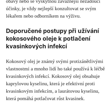
obavy nebo se vyskytnou ​závažnější nežádoucí ​
účinky, je vždy nejlepší konzultovat se svým ‍
lékařem nebo odborníkem na výživu
.
Doporučené postupy při užívání
kokosového oleje‌ k potlačení
kvasinkových infekcí
Kokosový⁢ olej je⁢ známý svými protizánětlivými
vlastnostmi a mnoho lidí ho⁤ také používá k⁣ léčbě
kvasinkových infekcí. Kokosový olej​ obsahuje
kaprylovou kyselinu, která je efektivní proti
kvasinkovým infekcím, a laurátovou kyselinu,
která pomáhá potlačovat růst‍ kvasinek.