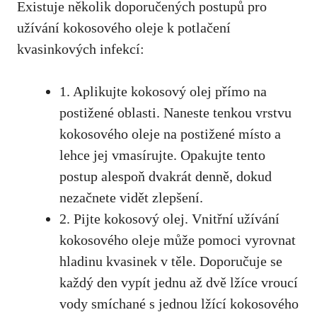
Existuje několik doporučených postupů pro
⁣užívání kokosového oleje k potlačení
kvasinkových infekcí:
1.​ Aplikujte kokosový ⁤olej přímo ⁣na
postižené oblasti. Naneste tenkou vrstvu
⁤kokosového oleje na ⁢postižené místo a
lehce jej vmasírujte.⁣ Opakujte tento
postup alespoň dvakrát denně, dokud
nezačnete vidět zlepšení.
2. Pijte ‍kokosový olej. Vnitřní užívání
kokosového oleje může‍ pomoci⁢ vyrovnat
hladinu kvasinek v těle. Doporučuje se
každý⁤ den vypít jednu až dvě lžíce vroucí
vody smíchané s jednou lžící​ kokosového