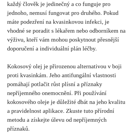
každý člověk je jedinečný a ⁢co funguje ​pro
jednoho, nemusí fungovat pro druhého. Pokud
máte podezření na kvasinkovou infekci, je
vhodné se poradit s ⁢lékařem nebo odborníkem na
výživu, kteří vám mohou poskytnout přesnější
doporučení a individuální plán léčby.
⁢Kokosový olej je přirozenou alternativou v boji
proti kvasinkám. Jeho‌ antifungální ‍vlastnosti​
pomáhají potlačit růst plísní a příznaky
⁤nepříjemného onemocnění.⁤ Při používání
kokosového oleje⁣ je důležité⁣ dbát na jeho kvalitu
a pravidelnost aplikace. Zkuste tuto přírodní
metodu a‌ získejte úlevu od nepříjemných
příznaků.