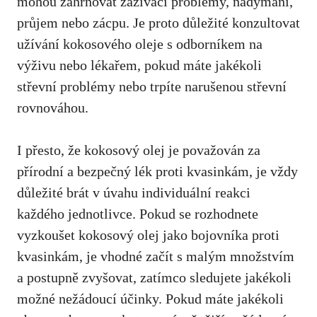
mohou ⁢zahrnovat zažívací problémy, nadýmání,
průjem nebo‍ zácpu. Je proto důležité konzultovat⁣
užívání kokosového oleje s
odborníkem na
výživu nebo lékařem
, pokud máte jakékoli‍
střevní problémy nebo trpíte​ narušenou ‍střevní
rovnováhou.
I přesto,⁣ že kokosový olej je považován za
přírodní a bezpečný lék proti ‍kvasinkám, je vždy
důležité brát v úvahu individuální reakci
každého jednotlivce. Pokud se‌ rozhodnete
vyzkoušet kokosový olej ‌jako⁤ bojovníka proti
kvasinkám,​ je vhodné začít s malým množstvím
a postupně zvyšovat, ​zatímco sledujete jakékoli
‍možné nežádoucí ​účinky. Pokud máte jakékoli