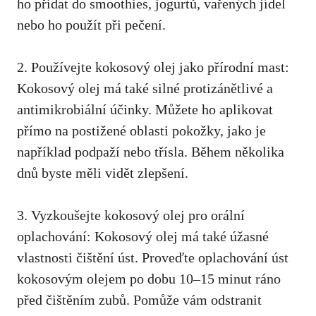
ho přidat do smoothies,⁤ jogurtů, vařených jídel
⁢nebo ho použít ⁤při pečení.
2. ⁢Používejte kokosový olej jako přírodní mast:⁣
Kokosový olej má také silné protizánětlivé⁣ a
antimikrobiální ⁣účinky. Můžete ho aplikovat
přímo na postižené oblasti pokožky, jako‍ je
například podpaží nebo třísla. Během‌ několika
dnů byste ‌měli vidět ⁣zlepšení.
3.‍ Vyzkoušejte ⁢kokosový olej pro orální
oplachování: Kokosový olej má také úžasné
vlastnosti čištění úst. ⁢Proveďte oplachování úst
kokosovým olejem po dobu⁢ 10–15 minut ráno
před čištěním zubů. Pomůže vám ‍odstranit