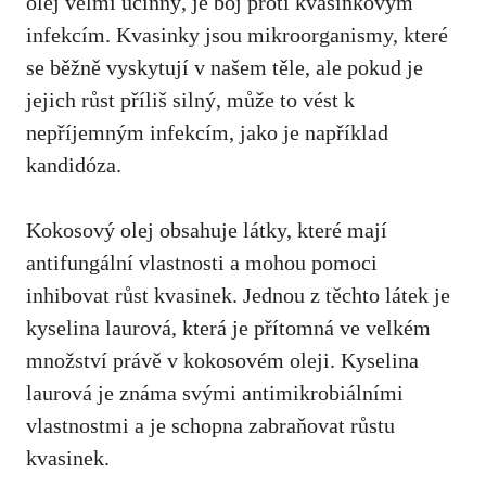
olej velmi účinný, je boj proti kvasinkovým
infekcím. Kvasinky jsou mikroorganismy, které
se běžně vyskytují v‌ našem​ těle, ⁣ale pokud je
jejich růst příliš silný, může to vést k
nepříjemným infekcím, jako je například
kandidóza.
Kokosový olej obsahuje látky, které mají
antifungální vlastnosti a⁣ mohou pomoci
inhibovat růst kvasinek. Jednou z​ těchto látek je
kyselina laurová, která je přítomná ve velkém⁣
množství právě v kokosovém oleji. Kyselina
laurová je⁣ známa svými⁤ antimikrobiálními
vlastnostmi a je schopna zabraňovat růstu
kvasinek.