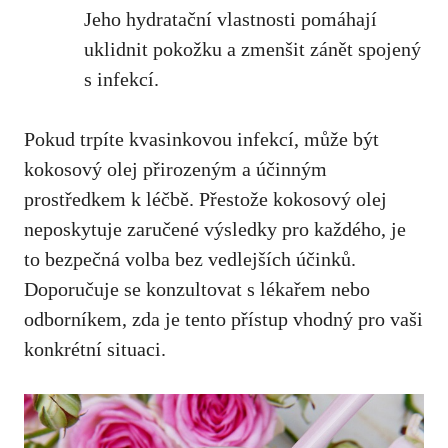
Jeho hydratační vlastnosti pomáhají
uklidnit pokožku ⁤a zmenšit zánět ‍spojený
s infekcí.
Pokud trpíte kvasinkovou infekcí, může být
kokosový olej přirozeným a⁣ účinným
prostředkem k léčbě.⁢ Přestože kokosový olej
neposkytuje zaručené výsledky pro každého, je
to bezpečná volba bez vedlejších účinků.
Doporučuje‍ se konzultovat s lékařem‌ nebo
⁢odborníkem, zda ​je tento přístup vhodný pro vaši
konkrétní situaci.