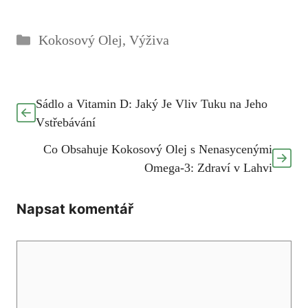
Rubriky
Kokosový Olej
,
Výživa
Sádlo a Vitamin D: Jaký Je Vliv Tuku na Jeho
Vstřebávání
Co Obsahuje Kokosový Olej s Nenasycenými
Omega-3: Zdraví v Lahvi
Napsat komentář
Komentář