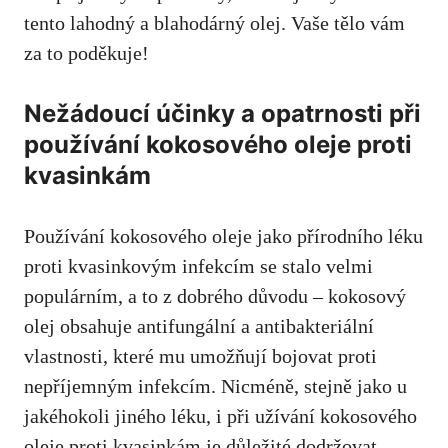
tento lahodný a blahodárný olej.⁤ Vaše tělo vám
za to poděkuje!
Nežádoucí účinky a opatrnosti při
používání kokosového oleje proti
kvasinkám
Používání kokosového oleje jako přírodního léku
proti kvasinkovým infekcím se stalo⁤ velmi
populárním, a ⁢to z ‍dobrého důvodu – ​kokosový
olej obsahuje antifungální a ‍antibakteriální
‍vlastnosti, které mu⁤ umožňují bojovat proti
nepříjemným ‌infekcím. Nicméně, stejně jako u
jakéhokoli jiného léku, ⁣i při užívání kokosového
oleje proti⁢ kvasinkám je důležité dodržovat