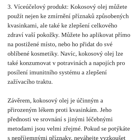
3. Víceúčelový produkt: ​Kokosový olej můžete
použít nejen ke zmírnění‍ příznaků​ způsobených
kvasinkami, ale také ke zlepšení celkového
zdraví vaší​ pokožky. Můžete ho aplikovat přímo‌
na postižené místo,‍ nebo ho přidat do své
oblíbené kosmetiky. Navíc, kokosový‍ olej lze
také konzumovat‍ v‌ potravinách a napojích⁤ pro
posílení imunitního systému a​ zlepšení
zažívacího traktu.
Závěrem, kokosový olej je účinným a
přirozeným lékem proti kvasinkám. Jeho
‍přednosti ve srovnání s jinými léčebnými​
metodami jsou​ velmi zřejmé. Pokud se potýkáte
⁢s nepříjemnými příznaky, neváhejte ⁢vyzkoušet‍