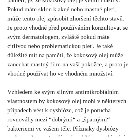
paměti, je, že kokosový olej je ⁣velmi mastný.
⁤Pokud máte ​sklon ⁣k akné nebo mastné pleti,
může tento olej způsobit zhoršení těchto stavů.
Je proto vhodné před používáním konzultovat se‍
svým dermatologem, zvláště pokud‌ máte
citlivou nebo ‍problematickou pleť. Je také
důležité mít na paměti, že⁤ kokosový olej může
zanechat mastný film na vaší pokožce, a proto je
vhodné používat ho ve ​vhodném množství.
Vzhledem ke svým silným antimikrobiálním
vlastnostem by ​kokosový olej mohl v některých⁢
případech vést k dysbióze, což je porucha
⁣rovnováhy mezi ‍“dobrými“ a „špatnými“
bakteriemi ve vašem těle. ​Příznaky dysbiózy