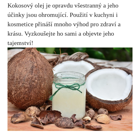
Kokosový olej je opravdu všestranný a‌ jeho
účinky jsou‌ ohromující. Použití v kuchyni i
kosmetice ‌přináší mnoho výhod⁣ pro zdraví a
krásu. Vyzkoušejte ho​ sami a objevte jeho​
tajemství!