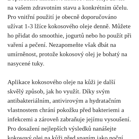
na vašem zdravotním stavu a konkrétním účelu.
Pro vnitřní použití je obecně doporučováno
užívat 1-3 lžíce kokosového oleje denně. Můžete
‌ho⁢ přidat do smoothie,‌ jogurtů nebo ho použít při
vaření a pečení. Nezapomeňte však ⁣dbát na
umírněnost, protože kokosový ⁢olej je bohatý na
nasycené ⁤tuky.
Aplikace kokosového oleje na kůži je další
skvělý ⁤způsob, jak ‌ho⁢ využít. Díky svým​
antibakteriálním, antivirovým a⁣ hydratačním
⁤vlastnostem chrání pokožku před bakteriemi a
infekcemi a zároveň zabraňuje jejímu vysoušení.
Pro dosažení nejlepších výsledků ‍nanášejte
kokosový‌ olej na kůži před spaním jako noční