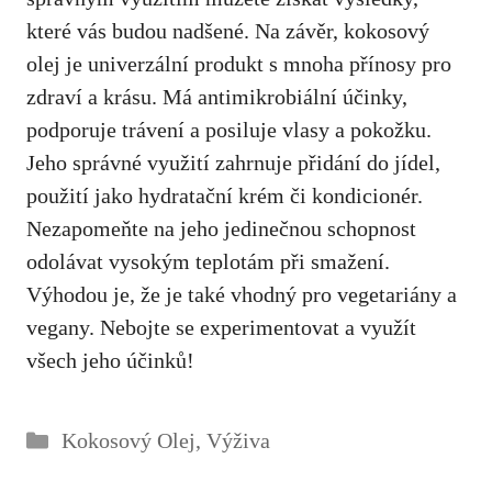
které vás budou nadšené. Na závěr, kokosový
olej ​je​ univerzální produkt s​ mnoha přínosy pro
zdraví a krásu. Má antimikrobiální účinky,​
podporuje trávení a​ posiluje vlasy a‌ pokožku.
Jeho správné využití zahrnuje přidání do jídel,
použití jako hydratační krém ‍či kondicionér.
Nezapomeňte na jeho jedinečnou schopnost
odolávat ⁢vysokým teplotám při ⁢smažení.
Výhodou je, že je také vhodný pro vegetariány a
vegany. Nebojte se experimentovat a využít
všech jeho účinků!
Rubriky
Kokosový Olej
,
Výživa