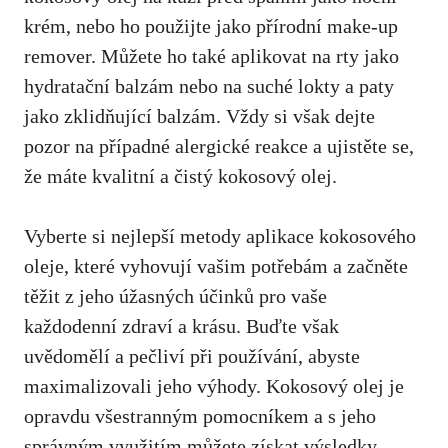
krém, nebo‌ ho použijte jako přírodní make-up
remover. Můžete ho také aplikovat na rty jako
hydratační⁣ balzám ⁣nebo na suché lokty a paty
jako zklidňující balzám. Vždy si však dejte
pozor na případné alergické reakce a ujistěte se,
že máte kvalitní‍ a čistý kokosový olej.
Vyberte si nejlepší metody aplikace‍ kokosového
oleje, které vyhovují vašim ‌potřebám a začněte
těžit z jeho úžasných účinků pro vaše
každodenní zdraví a krásu. Buďte však
uvědomělí a pečliví při používání, abyste ​
maximalizovali jeho výhody. Kokosový olej je⁣
opravdu všestranným pomocníkem a ‍s jeho
správným využitím můžete získat výsledky,