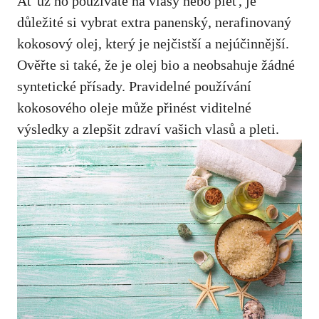
Ať už ho používáte na​ vlasy nebo pleť, je
důležité⁤ si vybrat⁣ extra panenský, nerafinovaný⁣
kokosový olej, který je nejčistší a nejúčinnější.
Ověřte si také, že je olej bio a neobsahuje žádné
syntetické přísady. ⁣Pravidelné používání
‌kokosového oleje může přinést viditelné
výsledky a zlepšit zdraví vašich vlasů a pleti.