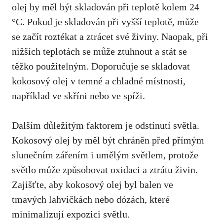
olej by měl být skladován při teplotě kolem 24
°C. ‍Pokud je skladován při vyšší teplotě, může‍
se začít roztékat⁢ a ztrácet‍ své živiny. Naopak, při
nižších teplotách se může ztuhnout ⁣a ‌stát ​se
těžko použitelným. Doporučuje se skladovat
⁢kokosový olej ⁤v temné ⁣a chladné⁣ místnosti,
například ve skříni nebo ve spíži.
Dalším důležitým faktorem je odstínutí světla.
Kokosový olej by
měl být chráněn před přímým ​
slunečním zářením
i umělým světlem, protože
⁣světlo může způsobovat oxidaci a ztrátu⁢ živin.
Zajišťte, aby kokosový olej byl balen ‌ve
tmavých lahvičkách nebo dózách, které
minimalizují expozici světlu.