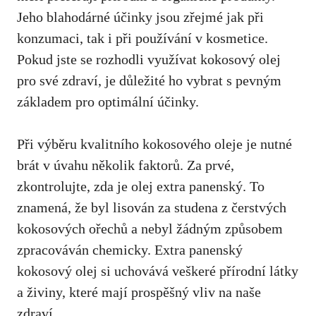
Jeho blahodárné účinky jsou zřejmé jak při
konzumaci, tak i při používání v kosmetice.
Pokud jste se rozhodli ⁤využívat kokosový olej
‌pro své zdraví, je důležité ho vybrat ⁢s pevným
základem pro optimální účinky.
Při výběru kvalitního kokosového ⁤oleje je nutné
brát ⁢v úvahu několik‌ faktorů. Za prvé,
zkontrolujte, ​zda je ​olej extra ​panenský. To
znamená, že byl lisován za studena z čerstvých
kokosových ořechů ​a nebyl žádným⁢ způsobem
⁣zpracováván chemicky. Extra panenský
kokosový olej si uchovává veškeré přírodní látky
a živiny, které mají prospěšný vliv na naše
zdraví.