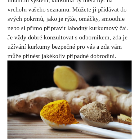
imunitní systém, kurkuma by měla být na
vrcholu ‌vašeho⁤ seznamu. Můžete ji přidávat do
svých pokrmů, jako je rýže, omáčky, smoothie
nebo si přímo připravit lahodný kurkumový čaj.
Je vždy dobré ⁣konzultovat s odborníkem, zda je
užívání kurkumy‍ bezpečné pro vás a zda vám
může přinést jakékoliv případné dobrodiní.