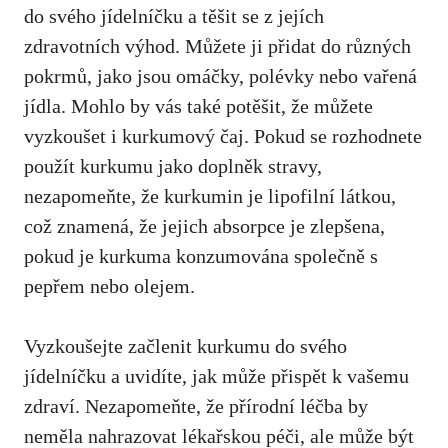
do ⁤svého jídelníčku a těšit se z jejích
zdravotních výhod. Můžete ji přidat do⁣ různých
pokrmů,
jako jsou omáčky
, polévky nebo vařená
jídla. Mohlo by vás také potěšit, že můžete
vyzkoušet i kurkumový čaj. Pokud se rozhodnete
použít kurkumu jako doplněk stravy,
nezapomeňte,‍ že ​kurkumin je lipofilní látkou,
což znamená, že ‍jejich absorpce⁤ je zlepšena,
pokud ‌je kurkuma ⁢konzumována společně s
pepřem nebo olejem.
Vyzkoušejte začlenit kurkumu do⁤ svého
jídelníčku a uvidíte, jak ⁤může přispět k ‌vašemu⁢
zdraví. Nezapomeňte, že přírodní léčba by⁣
neměla ‌nahrazovat lékařskou péči, ale⁢ může být