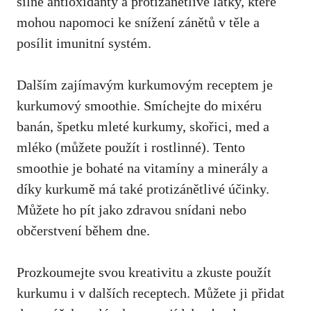
silné antioxidanty a protizánětlivé látky, které
mohou napomoci ke snížení zánětů v těle a
posílit imunitní systém
.
Dalším zajímavým kurkumovým receptem je
kurkumový smoothie. ‌Smíchejte do mixéru
banán, špetku mleté kurkumy, ⁣skořici, med a
⁣mléko (můžete použít ⁢i ⁢rostlinné). Tento‌
smoothie je bohaté na ⁣vitamíny a minerály a
díky kurkumě má také protizánětlivé účinky.
Můžete ho pít jako ⁣zdravou snídani ‍nebo
občerstvení během dne.
Prozkoumejte svou kreativitu ‍a zkuste použít
kurkumu ‍i v dalších receptech.‌ Můžete ji přidat