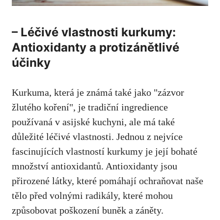
– Léčivé vlastnosti kurkumy:
Antioxidanty⁣ a protizánětlivé
účinky
Kurkuma, která je známá také​ jako "zázvor
žlutého ⁣koření", je ​tradiční ingredience⁢
používaná v asijské kuchyni, ale má také
důležité léčivé‍ vlastnosti. ⁤Jednou‌ z nejvíce
fascinujících​ vlastností kurkumy ‍je její bohaté⁢
množství antioxidantů. Antioxidanty jsou
přirozené látky, které pomáhají ochraňovat naše
tělo před volnými radikály, které⁣ mohou
způsobovat poškození buněk a záněty.