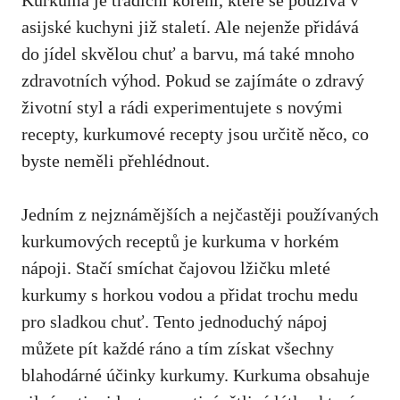
Kurkuma je tradiční koření, které se ​používá v
asijské kuchyni již staletí. Ale nejenže přidává
do jídel skvělou chuť a barvu, má také ‌mnoho
zdravotních výhod. Pokud se zajímáte o zdravý
životní styl a rádi experimentujete s ​novými
recepty, kurkumové recepty jsou určitě něco, co
byste neměli přehlédnout.
Jedním z nejznámějších a nejčastěji používaných
kurkumových receptů je kurkuma v horkém
nápoji.⁤ Stačí smíchat čajovou lžičku mleté
kurkumy​ s horkou vodou a přidat trochu medu
pro sladkou chuť. Tento jednoduchý nápoj
můžete pít ‍každé ráno a tím získat všechny
blahodárné účinky kurkumy. Kurkuma obsahuje