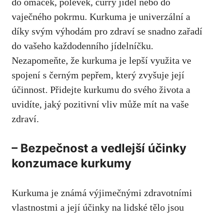
do omáček,​ polévek, curry jídel nebo ‍do
vaječného pokrmu. Kurkuma je univerzální a‍
díky⁢ svým výhodám pro zdraví⁢ se snadno zařadí
do vašeho každodenního jídelníčku.
Nezapomeňte,⁢ že kurkuma je lepší využita ve
spojení s černým pepřem, který zvyšuje její
účinnost. Přidejte kurkumu do svého života a
uvidíte, jaký ⁢pozitivní vliv může mít na vaše
zdraví.
– Bezpečnost⁢ a vedlejší účinky
konzumace kurkumy
Kurkuma je známá výjimečnými ⁣zdravotními
vlastnostmi a její účinky na lidské tělo jsou