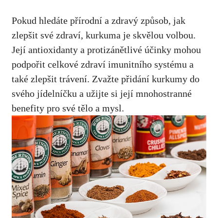
Pokud hledáte přírodní a zdravý způsob, jak
zlepšit své‌ zdraví, kurkuma je⁢ skvělou volbou.
Její antioxidanty⁢ a protizánětlivé účinky mohou
podpořit celkové zdraví imunitního systému a
také ⁢zlepšit ⁣trávení. Zvažte přidání‍ kurkumy ‍do
svého jídelníčku a užijte si její mnohostranné
benefity pro své tělo a ⁢mysl.