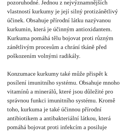
pozoruhodné. Jednou z ‍nejvýznamnějších
vlastností kurkumy je její silný protizánětlivý⁢
účinek. Obsahuje přírodní ‍látku nazývanou
kurkumin, ⁤která je účinným antioxidantem.
Kurkuma ‍pomáhá tělu bojovat proti různým
zánětlivým procesům a chrání tkáně před
poškozením volnými radikály.
Konzumace kurkumy⁤ také může přispět⁢ k
posílení imunitního systému. Obsahuje mnoho
vitamínů a minerálů, které jsou důležité ⁢pro
správnou funkci ⁣imunitního systému. Kromě
toho,⁤ kurkuma je také účinnou přírodní‍
antibiotikem a antibakteriální látkou, která
pomáhá ​bojovat proti infekcím a posiluje