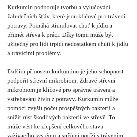
Kurkumin podporuje tvorbu a vylučování‌
žaludečních šťáv, které jsou klíčové pro trávení
potravy. Pomáhá stimulovat chuť k jídlu a
‌přimět střeva k práci. Díky tomu může být
užitečný pro lidi trpící nedostatkem ‍chuti k ​jídlu
a trávicími problémy.
Dalším přínosem kurkuminu je jeho schopnost
podpořit střevní mikrobiom. Zdravé střevní
mikrobiom je klíčové pro správné trávení a
vstřebávání‍ živin z potravy. Kurkumin může
pomoci zvýšit počet prospěšných bakterií a
snížit růst škodlivých​ bakterií ve střevě. To
může vést ke zlepšení celkového stavu
zažívacího systému a snížení ​potíží s trávením.