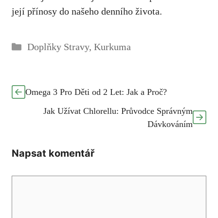
její⁤ přínosy do⁢ našeho⁣ denního života.
Rubriky
Doplňky Stravy
,
Kurkuma
Omega 3 Pro Děti od 2 Let: Jak a Proč?
Jak Užívat Chlorellu: Průvodce Správným
Dávkováním
Napsat komentář
Komentář