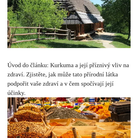
Úvod ⁢do článku: Kurkuma a ​její příznivý ⁣vliv ⁤na
zdraví. Zjistěte, jak může tato přírodní látka
podpořit vaše zdraví a⁤ v čem spočívají její
účinky.