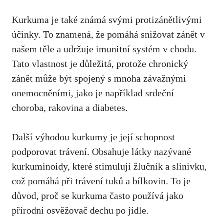
Kurkuma je také známá ⁣svými⁣ protizánětlivými
účinky. To znamená, že‍ pomáhá snižovat zánět v
našem těle a udržuje imunitní systém v chodu.
⁢Tato vlastnost je důležitá, protože chronický
zánět může být spojený s​ mnoha závažnými
onemocněními, jako je například srdeční
choroba, rakovina a diabetes.
Další výhodou⁣ kurkumy je její schopnost
podporovat trávení. Obsahuje látky nazývané
kurkuminoidy, které ​stimulují žlučník a slinivku,
což pomáhá⁢ při trávení tuků a ⁢bílkovin. To je
důvod, proč se kurkuma často⁢ používá​ jako
přírodní osvěžovač dechu po jídle.