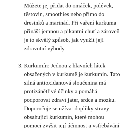
Můžete⁤ jej přidat do omáček, polévek,
těstovin,⁤ smoothies nebo přímo do
dresinků a marinád. Při vaření kurkuma
přináší⁢ jemnou a pikantní chuť ​a​ zároveň
je to skvělý způsob, jak ⁢využít její
zdravotní výhody.
Kurkumín: Jednou ​z hlavních látek
obsažených v kurkumě je⁢ kurkumín. Tato
silná antioxidantová sloučenina má
⁤protizánětlivé účinky ⁢a pomáhá
podporovat zdraví jater, srdce⁢ a mozku.
Doporučuje se užívat doplňky stravy
obsahující kurkumín,⁢ které mohou
pomoci zvýšit ⁢její účinnost a vstřebávání