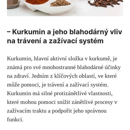
– Kurkumin a jeho blahodárný vliv
na trávení a zažívací systém
Kurkumin, hlavní​ aktivní složka v kurkumě, je
známá pro své⁤ mnohostranné blahodárné účinky
na zdraví. Jedním z klíčových oblastí, ve které
⁢může pomoci, je trávení a⁣ zažívací systém.
Kurkumin má silné‍ protizánětlivé vlastnosti,
‍které mohou pomoci snížit zánětlivé procesy v
zažívacím traktu a​ podpořit jeho správnou
funkci.