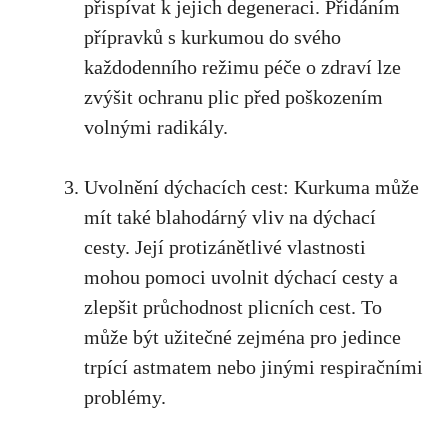
přispívat k jejich degeneraci. Přidáním
přípravků s kurkumou⁣ do svého
každodenního režimu péče o⁢ zdraví lze
zvýšit​ ochranu plic před poškozením
volnými radikály.
Uvolnění dýchacích cest: Kurkuma může
mít⁤ také blahodárný vliv na dýchací
cesty.⁣ Její protizánětlivé vlastnosti
mohou pomoci uvolnit dýchací cesty a
zlepšit průchodnost plicních cest.⁢ To
může být⁤ užitečné zejména pro jedince
trpící astmatem nebo jinými respiračními
problémy.