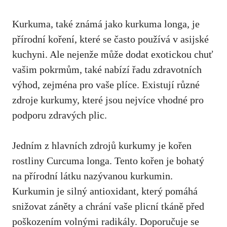
Kurkuma, také známá jako kurkuma longa, je
⁢přírodní⁣ koření, které se často ‍používá v asijské
kuchyni. Ale nejenže může dodat exotickou ⁣chuť
vašim pokrmům, také nabízí řadu ‌zdravotních
výhod, zejména pro⁤ vaše ​plíce. Existují různé⁣
zdroje kurkumy, které jsou nejvíce vhodné pro
podporu zdravých ⁤plic.
Jedním z hlavních zdrojů kurkumy‌ je kořen
rostliny Curcuma longa. Tento kořen je ⁤bohatý ​
na přírodní ⁣látku nazývanou kurkumin.⁤
Kurkumin je silný ‌antioxidant, který ⁤pomáhá
snižovat záněty a chrání vaše plicní tkáně před
poškozením volnými radikály. Doporučuje se