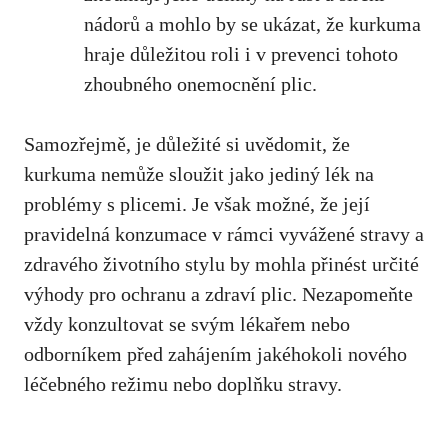
nádorů a mohlo⁤ by se ukázat, ‍že kurkuma
hraje důležitou roli i ⁤v prevenci tohoto
⁣zhoubného onemocnění ⁣plic.
Samozřejmě,
je důležité si ​uvědomit
, že
kurkuma nemůže sloužit jako jediný lék⁤ na
problémy s plicemi. ​Je však možné, že její⁢
pravidelná konzumace v rámci vyvážené ‍stravy a
zdravého životního stylu by ⁣mohla přinést ⁢určité
výhody pro ochranu a zdraví‍ plic. Nezapomeňte
vždy konzultovat ‌se svým⁤ lékařem nebo
odborníkem před zahájením jakéhokoli nového
léčebného režimu nebo doplňku stravy.