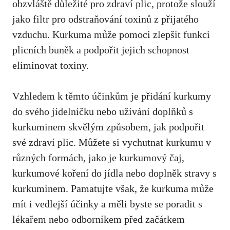
obzvláště důležité pro zdraví plic, protože slouží
jako filtr pro odstraňování toxinů z⁤ přijatého
vzduchu. Kurkuma může pomoci zlepšit funkci
plicních buněk a podpořit jejich schopnost
eliminovat toxiny.
Vzhledem k těmto účinkům je přidání kurkumy
do svého jídelníčku nebo užívání doplňků s
kurkuminem skvělým způsobem, jak podpořit
své zdraví plic. Můžete si vychutnat kurkumu v
různých formách, jako je kurkumový čaj,
kurkumové koření ⁣do jídla nebo​ doplněk stravy s
kurkuminem. Pamatujte však, že⁢ kurkuma může
mít i ⁣vedlejší účinky a měli byste ‌se poradit s
lékařem nebo odborníkem před začátkem