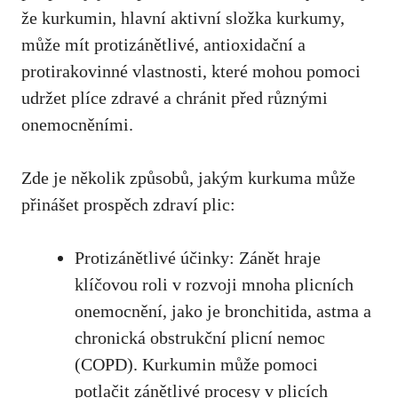
že ​kurkumin,
hlavní aktivní složka ⁢kurkumy
,
může mít protizánětlivé, antioxidační ⁢a
protirakovinné vlastnosti, které mohou pomoci
⁤udržet plíce zdravé a chránit před různými
onemocněními.
Zde⁣ je několik způsobů, jakým kurkuma⁢ může
přinášet prospěch ⁤zdraví plic:
Protizánětlivé účinky: Zánět hraje
klíčovou roli v rozvoji mnoha plicních
onemocnění, jako je bronchitida, astma a
⁤chronická obstrukční plicní nemoc
(COPD). ⁢Kurkumin může pomoci
potlačit ‌zánětlivé procesy ‌v plicích