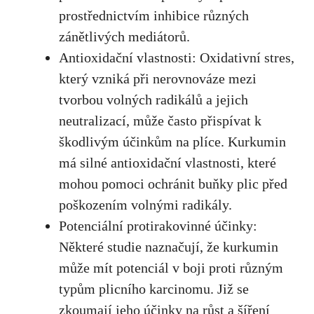
prostřednictvím inhibice různých
zánětlivých mediátorů.
Antioxidační vlastnosti: Oxidativní stres,
který vzniká při ‌nerovnováze mezi
tvorbou volných radikálů a jejich
neutralizací, může často přispívat k
škodlivým​ účinkům na plíce.⁣ Kurkumin
má silné antioxidační vlastnosti, které
mohou pomoci ⁣ochránit ⁣buňky plic před
poškozením volnými radikály.
Potenciální protirakovinné účinky:
Některé studie naznačují,​ že ‌kurkumin
může mít potenciál v boji proti různým‌
typům plicního​ karcinomu. Již se
zkoumají jeho‌ účinky na růst a šíření