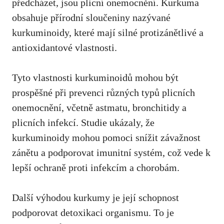
předcházet, ‍jsou plicní onemocnění. Kurkuma
obsahuje přírodní sloučeniny⁣ nazývané​
kurkuminoidy, které mají silné protizánětlivé a
antioxidantové vlastnosti.
Tyto vlastnosti kurkuminoidů mohou být
prospěšné při prevenci různých typů plicních
onemocnění,⁤ včetně astmatu, bronchitidy a
plicních infekcí. ‍Studie ukázaly,‍ že
kurkuminoidy mohou⁤ pomoci snížit⁢ závažnost
⁤zánětu a podporovat imunitní systém, což vede k
lepší ochraně proti infekcím a‌ chorobám.
Další výhodou kurkumy je ⁣její schopnost
podporovat ‌detoxikaci organismu.⁤ To je