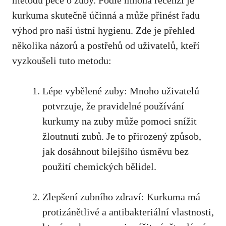
metodu péče o zuby. Podle mnoha recenzí je
kurkuma skutečně účinná⁤ a může přinést řadu
výhod pro naší ústní hygienu. Zde je přehled
několika‌ názorů a postřehů od uživatelů, kteří
vyzkoušeli tuto⁢ metodu:
Lépe vybělené zuby: ⁢Mnoho uživatelů
potvrzuje, že pravidelné používání
kurkumy na zuby může pomoci snížit
žloutnutí zubů. Je to přirozený ⁤způsob,
jak⁣ dosáhnout ​bílejšího úsměvu bez
použití chemických bělidel.
Zlepšení zubního zdraví: Kurkuma má
protizánětlivé a antibakteriální vlastnosti,