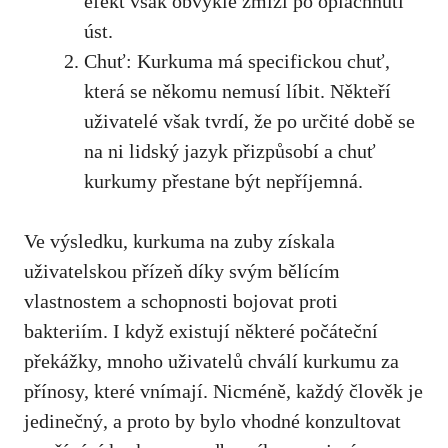
efekt však⁤ obvykle zmizí po⁣ opláchnutí
úst.
Chuť: Kurkuma‌ má specifickou chuť,
‍která​ se někomu nemusí líbit. Někteří
uživatelé však tvrdí, že po určité době se
na ni lidský jazyk přizpůsobí a chuť
kurkumy přestane být nepříjemná.
Ve výsledku, kurkuma na zuby získala
‍uživatelskou přízeň díky svým bělícím
vlastnostem ⁢a schopnosti bojovat proti
bakteriím. I když existují některé počáteční
překážky, mnoho⁢ uživatelů chválí kurkumu za
přínosy,⁣ které vnímají. Nicméně, každý ​člověk je
jedinečný, a proto by bylo vhodné konzultovat ​