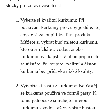
složky pro ⁤zdraví vašich úst.
Vyberte si kvalitní kurkumu: Při⁢
používání kurkumy pro zuby ⁢je důležité,
abyste si zakoupili kvalitní produkt.
⁤Můžete​ si vybrat buď mletou kurkumu,⁣
kterou ⁤smícháte ‍s vodou, anebo​
kurkuminové kapsle. V obou případech ​
se ujistěte, že ‌koupíte kvalitní a čistou
kurkumu bez⁢ přídavku nízké‍ kvality.
Vytvořte si pastu z kurkumy: Nejčastěji
se kurkuma používá ve formě ⁣pasty. K
tomu jednoduše smíchejte mletou
kurkumu ⁤s vodou, až​ vytvoříte hustou