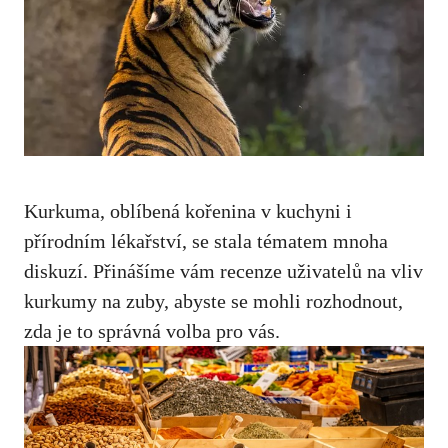
Kurkuma, oblíbená kořenina v kuchyni i
přírodním lékařství, se stala ⁤tématem mnoha
⁢diskuzí. Přinášíme vám recenze ‌uživatelů ‍na vliv
​kurkumy na zuby, abyste se mohli rozhodnout,
zda je to správná volba pro vás.