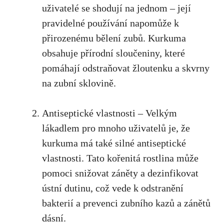
uživatelé se shodují na ⁤jednom – její
pravidelné používání napomůže k
přirozenému bělení zubů. Kurkuma ​
obsahuje přírodní sloučeniny, ⁣které
pomáhají odstraňovat žloutenku a‍ skvrny
na zubní sklovině.
Antiseptické vlastnosti ‌– ⁣Velkým
lákadlem⁤ pro mnoho ⁣uživatelů je, že
kurkuma má‌ také ⁤silné antiseptické⁢
vlastnosti. Tato kořenitá rostlina může
pomoci snižovat záněty‍ a dezinfikovat
ústní dutinu, ⁣což vede k odstranění
bakterií⁤ a prevenci zubního kazů a zánětů
dásní.