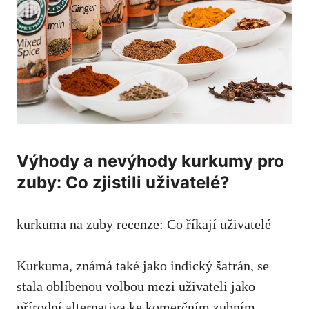
Výhody⁤ a nevýhody kurkumy pro
zuby: Co ‍zjistili uživatelé?
kurkuma ⁣na zuby recenze: Co říkají uživatelé
Kurkuma,
známá také jako indický šafrán
, se
stala oblíbenou volbou mezi uživateli jako
přírodní alternativa ke⁢ komerčním zubním