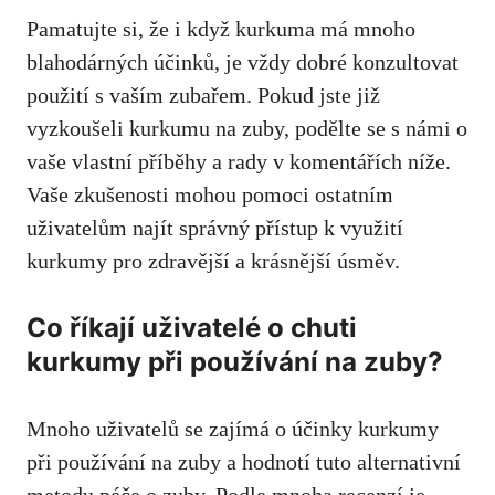
Pamatujte si, že i⁢ když ⁣kurkuma má mnoho
blahodárných ⁢účinků, je vždy dobré konzultovat
použití s vaším zubařem. Pokud jste již
vyzkoušeli kurkumu na zuby, ‌podělte se s námi o
vaše ‍vlastní příběhy⁤ a rady v komentářích níže.
Vaše zkušenosti mohou pomoci‌ ostatním
uživatelům⁣ najít ⁤správný přístup k využití
kurkumy pro zdravější a krásnější úsměv.
Co říkají uživatelé o chuti⁣
kurkumy při‌ používání na zuby?
Mnoho uživatelů se zajímá o účinky kurkumy
⁤při používání na​ zuby a hodnotí tuto alternativní