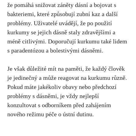
že pomáhá snižovat záněty dásní a bojovat s⁤
bakteriemi, ​které způsobují zubní kaz a další
problémy. Uživatelé ‌uvádějí, že po použití
⁤kurkumy se⁤ jejich ⁣dásně staly zdravějšími a
méně ⁤citlivými. Doporučují⁤ kurkumu také lidem
s paradentózou a ⁤bolestivými dásněmi.
Je však důležité mít na paměti, že každý člověk
je jedinečný a‌ může reagovat na kurkumu různě.
Pokud máte jakékoliv obavy nebo předchozí‍
problémy s dásněmi, je​ vždy nejlepší
konzultovat ⁣s odborníkem ‍před zahájením
nového režimu péče o ústní dutinu.