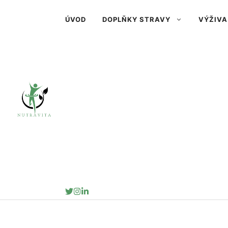
Přeskočit
ÚVOD
DOPLŇKY STRAVY
VÝŽIVA
na
obsah