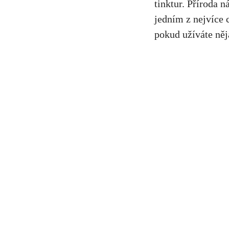
tinktur. Příroda n
jedním z nejvíce
pokud užíváte ⁢n