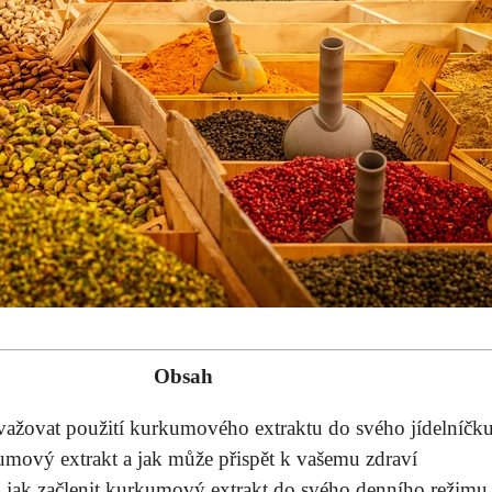
Obsah
važovat použití kurkumového extraktu do​ svého jídelníčk
umový extrakt a⁢ jak může přispět k vašemu zdraví
 jak začlenit kurkumový extrakt do svého denního⁢ režimu