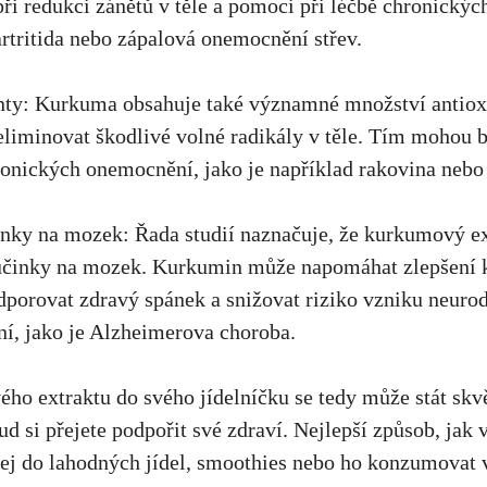
i redukci zánětů ⁣v těle‌ a⁤ pomoci při léčbě chronický
⁤artritida nebo zápalová onemocnění střev.
ty: ⁣Kurkuma obsahuje‍ také ⁢významné množství antiox
liminovat škodlivé ​volné radikály​ v ‍těle. Tím mohou b
onických onemocnění, jako ⁣je například rakovina nebo
nky na mozek: Řada studií naznačuje, že kurkumový e
 účinky na mozek. Kurkumin​ může napomáhat zlepšení 
odporovat zdravý​ spánek a snižovat​ riziko vzniku neur
, ‌jako​ je Alzheimerova choroba.
ho extraktu do svého ‌jídelníčku se tedy může‍ stát sk
d ‍si ⁢přejete podpořit své zdraví. Nejlepší způsob, ja
t jej ⁣do lahodných jídel,⁤ smoothies nebo ho konzumovat 