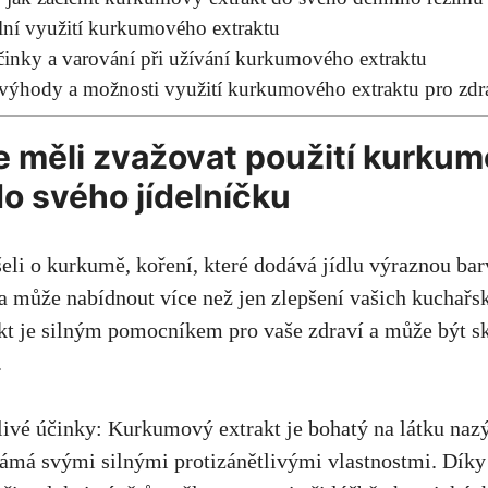
ní využití kurkumového extraktu
účinky a varování při užívání kurkumového extraktu
​výhody⁣ a možnosti ​využití ⁢kurkumového ​extraktu⁤ pro zdr
e měli zvažovat použití kurku
o​ svého jídelníčku
yšeli‍ o kurkumě, koření, které dodává jídlu výraznou ⁤b
 může‍ nabídnout více⁢ než jen zlepšení vašich kuchařs
t je ​silným ⁣pomocníkem pro vaše zdraví a může být 
.
livé ⁤účinky: Kurkumový extrakt je bohatý na látku nazý
námá svými silnými protizánětlivými ⁢vlastnostmi
. Díky