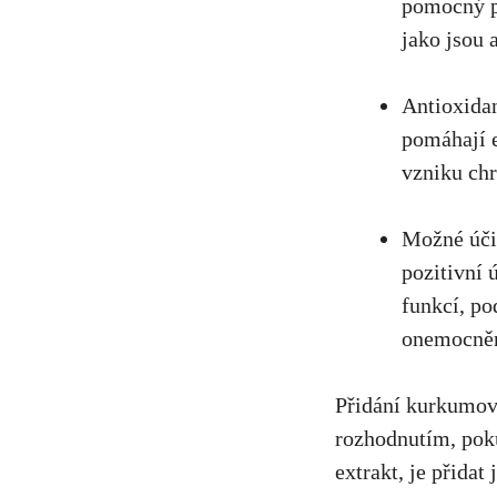
pomocný př
jako jsou 
Antioxidan
pomáhají e
vzniku chr
Možné úči
pozitivní
funkcí, ​p
onemocnění
Přidání kurkumové
rozhodnutím, poku
extrakt,⁢ je přida