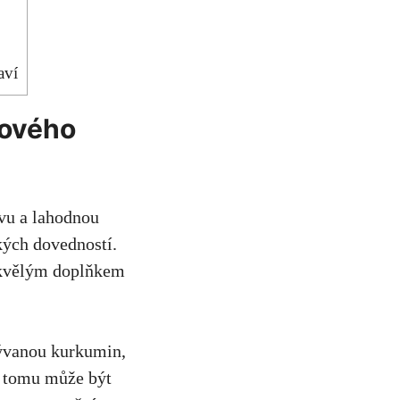
aví
mového
arvu a lahodnou
kých dovedností.
skvělým doplňkem⁤
vanou​ kurkumin, ⁢
 ​tomu může být