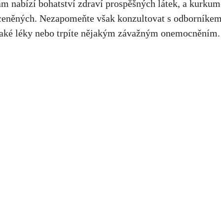
ám nabízí bohatství⁢ zdraví⁣ prospěšných⁢ látek, a kurku
 ceněných. Nezapomeňte však konzultovat s ⁢odborníke
ějaké léky nebo trpíte nějakým závažným onemocněním.