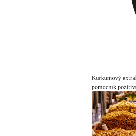
Kurkumový⁤ extrakt
pomocník pozitivně