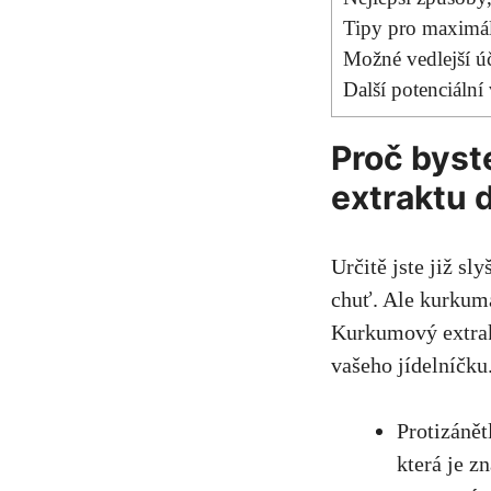
Tipy pro maximál
Možné ‍vedlejší 
Další potenciální 
Proč byst
extraktu d
Určitě jste již sl
chuť. Ale kurkuma
Kurkumový extrak
vašeho jídelníčku
Protizánět
která je z