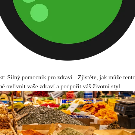
: Silný⁣ pomocník ⁢pro zdraví ⁤- Zjistěte, jak může tento​
 ovlivnit‌ vaše zdraví a podpořit ‌váš životní⁢ styl.