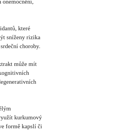
ch onemocnění,
idantů, které
ýt sníženy rizika
 srdeční choroby.
xtrakt může mít
kognitivních
odegenerativních
vělým
k využít kurkumový
⁣ve formě kapslí či