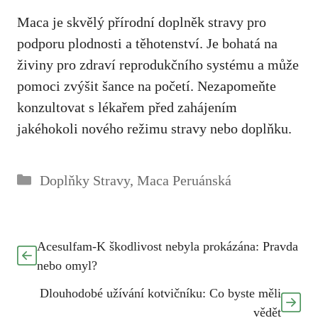
Maca je skvělý přírodní doplněk stravy pro
podporu plodnosti a těhotenství. Je bohatá na
živiny pro zdraví reprodukčního systému a může
pomoci zvýšit šance na početí. Nezapomeňte
konzultovat s lékařem před zahájením
jakéhokoli nového režimu stravy nebo doplňku.
Rubriky
Doplňky Stravy
,
Maca Peruánská
Acesulfam-K škodlivost nebyla prokázána: Pravda
nebo omyl?
Dlouhodobé užívání kotvičníku: Co byste měli
vědět