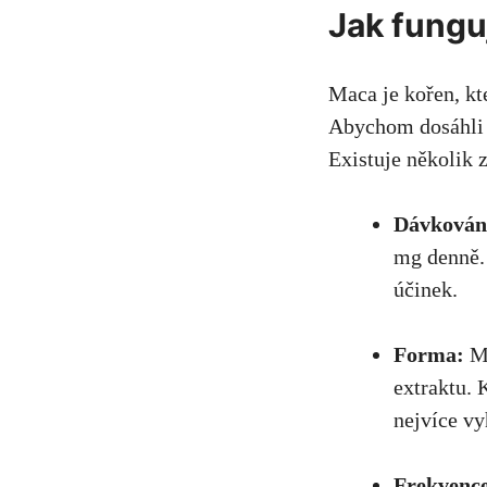
Jak fungu
Maca ⁢je kořen, k
Abychom dosáhli 
Existuje několik z
Dávkován
mg⁣ denně.
účinek.
Forma:
Ma
extraktu.⁤
nejvíce v
Frekvenc