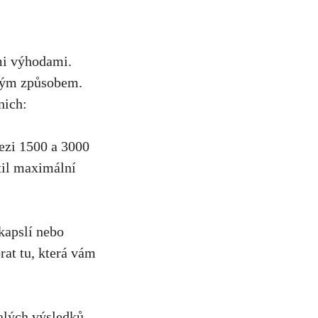
mi‌ výhodami.
ným ⁣způsobem.
nich:
ezi 1500 a 3000
til ⁢maximální
kapslí nebo
at⁤ tu,
která vám
valých výsledků.