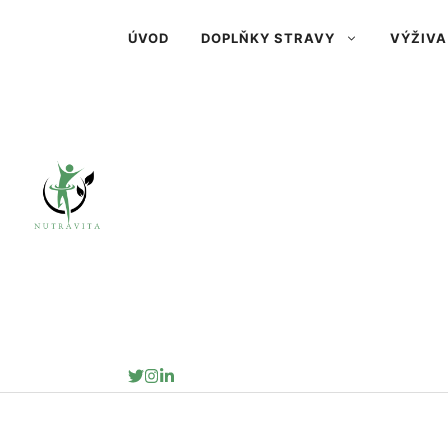
Přeskočit
ÚVOD
DOPLŇKY STRAVY
VÝŽIVA
na
obsah