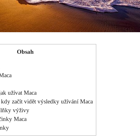
Obsah
 Maca
jak užívat Maca
dy​ začít vidět výsledky užívání⁤ Maca
plňky výživy
činky⁤ Maca
ámky