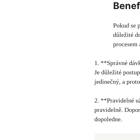
Benef
Pokud se p
důležité d
procesem 
1. **Správné dáv
Je důležité⁢ postu
jedinečný, a proto
2. **Pravidelné už
pravidelně.‍ Dopor
dopoledne.