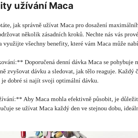
ity užívání Maca
táte, ​jak ‌správně užívat Maca pro ‍dosažení maximálníh
održovat ⁢několik zásadních kroků. ​Nechte nás vás prov
a využijte všechny benefity, které vám Maca může nab
kování:** Doporučená denní dávka ​Maca se pohybuje m
pně zvyšovat dávku a sledovat, jak tělo reaguje. Každý⁢ 
 je dobré si najít svoji‌ optimální dávku.
ívání:** Aby Maca mohla efektivně ⁣působit, je důležité‍
učuje se užívat Maca každý‍ den ⁣ve stejnou dobu,⁢ ideál