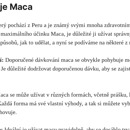
je Maca
terý pochází z Peru a je známý⁤ svými mnoha⁤ zdravotní
maximálního účinku Maca, je důležité ji užívat správ
působů, jak ⁣to udělat, ‌a⁣ nyní ‌se podíváme na některé z 
í:
Doporučené dávkování maca se obvykle pohybuje ⁣m
 Je ​důležité dodržovat doporučenou dávku, ​aby se zajis
ca se ‍může užívat v různých formách, včetně prášku,‌ 
 Každá forma má své vlastní výhody, a tak ​si ​můžete vybr
yhovuje
.
e:
Ideální je užívat‌ macu pravidelně, aby se dosáhlo tr