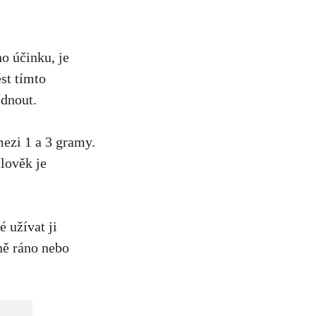
o ⁣účinku, je
ést tímto
ídnout.
ezi 1 a 3 gramy.
člověk je
 užívat ​ji
ně⁤ ráno nebo