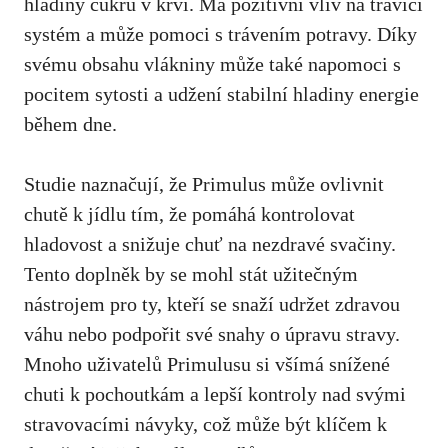
hladiny cukru v krvi. Má pozitivní vliv na trávicí
systém a může pomoci s trávením potravy. Díky
svému obsahu vlákniny může také napomoci s
pocitem sytosti a udžení stabilní hladiny energie
během dne.
Studie naznačují, že Primulus může ovlivnit
chutě k jídlu tím, že pomáhá kontrolovat
hladovost a snižuje chuť na nezdravé svačiny.
Tento doplněk by se mohl stát užitečným
nástrojem pro ty, kteří se snaží udržet zdravou
váhu nebo podpořit své snahy o úpravu stravy.
Mnoho uživatelů Primulusu si všímá snížené
chuti k pochoutkám a lepší kontroly nad svými
stravovacími návyky, což může být klíčem k