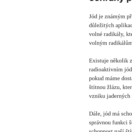
Jód je známým pří
důležitých aplikac
volné radikály, k
volným radikálům 
Existuje několik 
radioaktivním jód
pokud máme dostat
štítnou žlázu, kte
vzniku jaderných 
Dále, jód má scho
správnou funkci š
schopnost naší ští