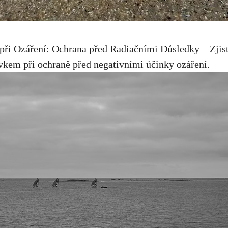
ři Ozáření: Ochrana před Radiačními Důsledky – Zjistě
kem při ochraně před negativními účinky ozáření.