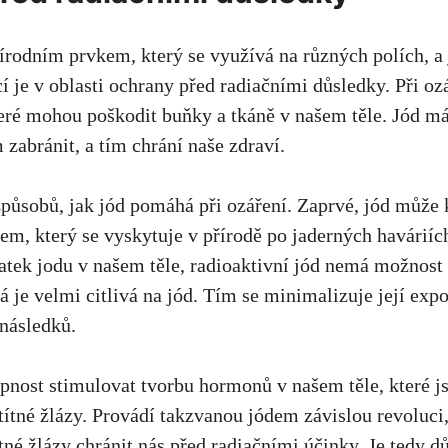
rodním prvkem, který se využívá na různých polích, a 
í je v oblasti ochrany před radiačními důsledky. Při oz
teré mohou poškodit buňky a tkáně v našem těle. Jód m
zabránit, a tím chrání naše zdraví.
způsobů, jak jód pomáhá při ozáření. Zaprvé, jód může
em, který se vyskytuje v přírodě po jaderných haváriíc
ek jodu v našem těle, radioaktivní jód nemá možnost 
rá je velmi citlivá na jód. Tím se minimalizuje její expo
následků.
pnost stimulovat tvorbu hormonů v našem těle, které 
títné žlázy. Provádí takzvanou jódem závislou revoluci,
tné žlázy chránit nás před radiačními účinky. Je tedy důl