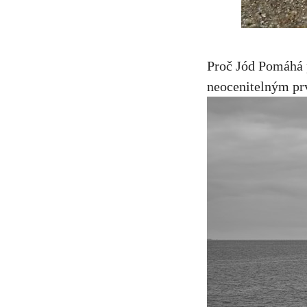
Proč Jód Pomáhá p
neocenitelným prv