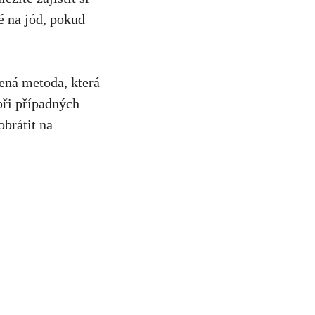
é na jód, pokud
ená metoda, která
ři případných
obrátit na