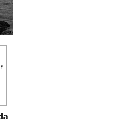
ky
da