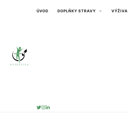
Přeskočit
ÚVOD
DOPLŇKY STRAVY
VÝŽIVA
na
obsah