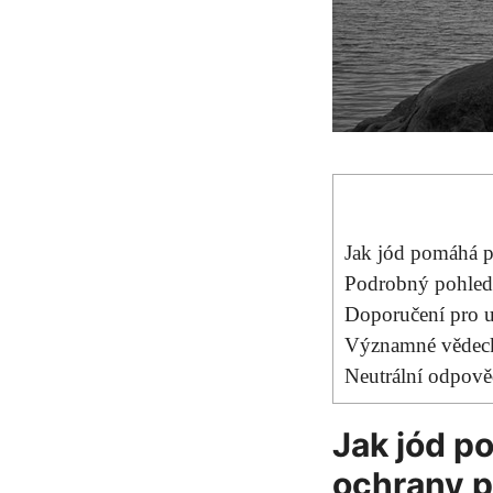
Jak jód pomáhá p
Podrobný pohled 
Doporučení pro u
Významné vědecké
Neutrální odpovědi
Jak jód p
ochrany p