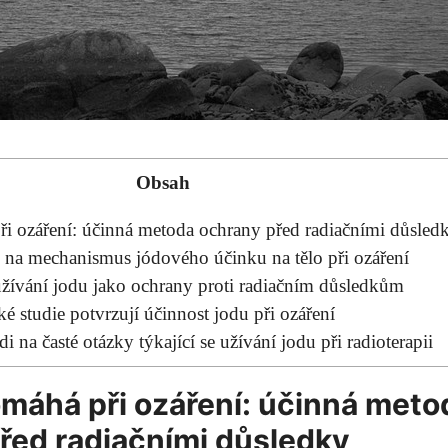
Obsah
ři ozáření: účinná metoda ochrany před radiačními důsled
na mechanismus jódového účinku na tělo při ozáření
žívání jodu jako ochrany proti radiačním důsledkům
 studie potvrzují účinnost jodu při ozáření
 na časté otázky týkající se užívání jodu při radioterapii
omáhá při ozáření: účinná meto
řed radiačními důsledky