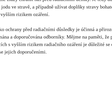
 jodu ve stravě, a případně užívat doplňky stravy bohat
s vyšším rizikem ozáření.
ko ochrany před radiačními důsledky je účinná a přiroz
mána a doporučována odborníky. Mějme na paměti, že p
cích s vyšším rizikem radiačního ozáření je důležité se 
 se jejich doporučeními.