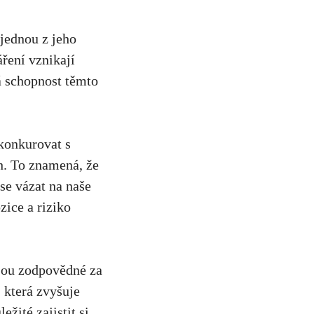
jednou z jeho
áření vznikají
á schopnost těmto
 konkurovat s
h. To znamená, že
se vázat na naše
zice a riziko
jsou zodpovědné za
 která zvyšuje
ežité zajistit si