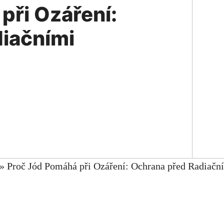
při Ozáření:
iačními
»
Proč Jód Pomáhá při Ozáření: Ochrana před Radiačn