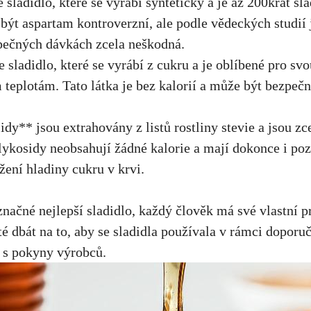
 sladidlo, které se⁢ vyrábí synteticky a je až 200krát sla
 být⁣ aspartam kontroverzní, ale‍ podle vědeckých studií j
čných‍ dávkách ⁤zcela neškodná.
e sladidlo, které se vyrábí z ‌cukru ⁢a je ⁢oblíbené pro s
eplotám. Tato látka je⁣ bez kalorií ⁢a​ může být bezpečně 
dy** jsou extrahovány‌ z⁣ listů rostliny stevie a‌ jsou zc
glykosidy neobsahují ​žádné kalorie a mají dokonce i poz
ížení hladiny‍ cukru ⁢v krvi.
ačné ‌nejlepší ‍sladidlo, každý ⁢člověk má své vlastní⁣ p
té dbát ‌na ⁢to, aby se sladidla používala​ v‍
rámci doporu
 s pokyny výrobců.