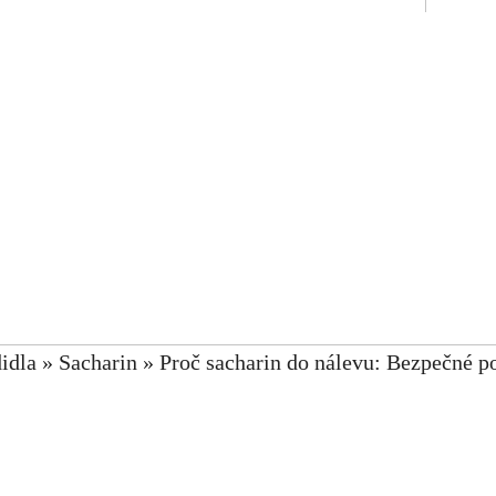
idla
»
Sacharin
»
Proč sacharin do nálevu: Bezpečné po