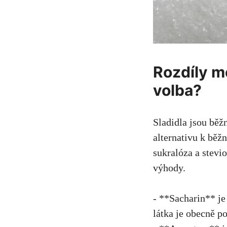
Rozdíly me
volba?
Sladidla jsou běžno
alternativu k běžn
sukralóza a stevio
⁤výhody.
-⁤ **Sacharin** je
látka je ‍obecně