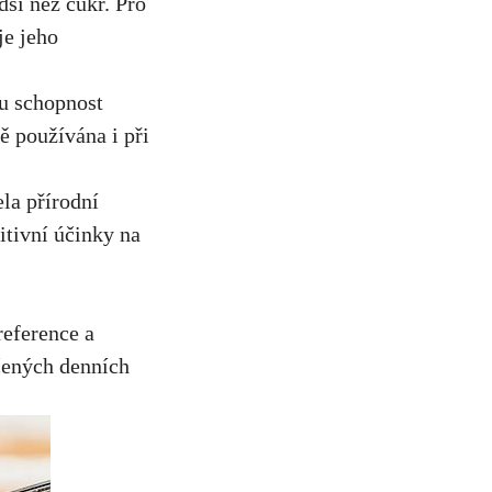
dší⁤ než cukr. Pro
e⁢ jeho
vou schopnost
⁣používána ‌i ​při
ela přírodní
itivní účinky na
reference ⁤a
čených denních