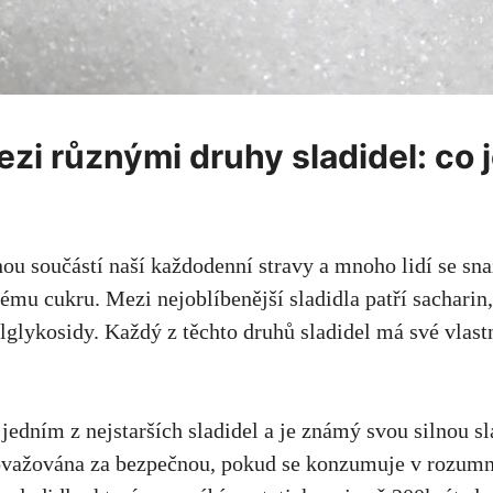
zi ⁤různými druhy ⁢sladidel:​ co 
u součástí ‌naší každodenní stravy a​ mnoho lidí ⁢se⁣ snaž
ému cukru. Mezi ⁣nejoblíbenější sladidla patří sacharin,
lglykosidy. Každý z těchto ‍druhů sladidel má své⁤ vlastn
 jedním z ⁢nejstarších sladidel ⁢a je známý svou silnou s
 považována za bezpečnou, pokud se ​konzumuje v rozu