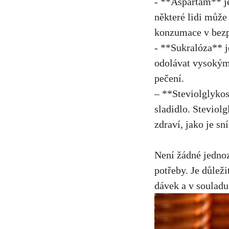
-⁣ **Aspartam**‍ je
některé lidi⁤ může
konzumace v bezpe
-⁢ **Sukralóza** j
odolávat vysokým ​t
pečení.
– **Steviolglykosi
⁣sladidlo. Steviol
‍zdraví, jako je sn
Není žádné jednozn
potřeby. Je ​důleži
dávek
a v souladu