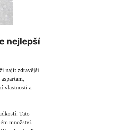
je nejlepší
í ⁢najít zdravější
 aspartam,⁤
í vlastnosti a
ladkostí. Tato
mném množství.