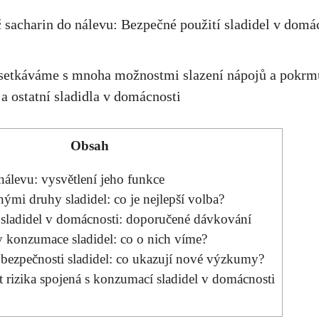
 setkáváme s mnoha ⁢možnostmi ⁤slazení⁢ nápojů a pokrm
 a⁣ ostatní sladidla v domácnosti
Obsah
nálevu:⁤ vysvětlení jeho funkce
ými druhy ⁢sladidel:​ co je nejlepší volba?
⁣ sladidel v domácnosti: doporučené dávkování
 konzumace sladidel: co o nich víme?
 bezpečnosti ‍sladidel: co ukazují ⁤nové výzkumy?
 rizika spojená⁢ s konzumací sladidel v domácnosti