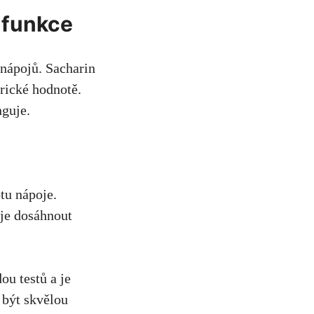
o funkce
​nápojů. Sacharin
orické hodnotě.
guje. ‌
otu nápoje.
uje dosáhnout
u testů​ a​ je
⁢být skvělou