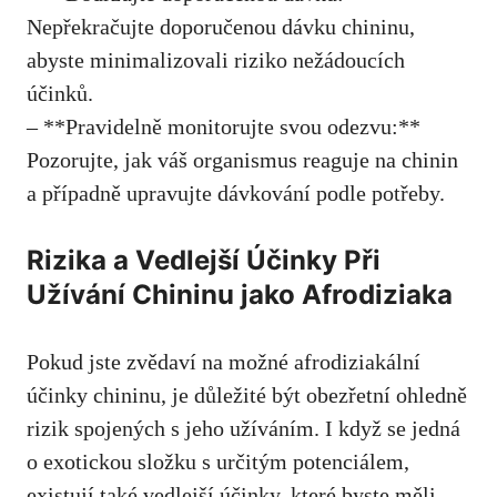
Nepřekračujte doporučenou dávku chininu,
abyste minimalizovali riziko nežádoucích
účinků.
– **Pravidelně monitorujte svou odezvu:**
Pozorujte, jak váš organismus reaguje na chinin
a případně upravujte dávkování podle potřeby.
Rizika a Vedlejší Účinky Při
Užívání Chininu jako Afrodiziaka
Pokud jste zvědaví na možné afrodiziakální
účinky chininu, je důležité být obezřetní ohledně
rizik spojených s jeho užíváním. I když se jedná
o exotickou složku s určitým potenciálem,
existují také vedlejší účinky,
které byste měli