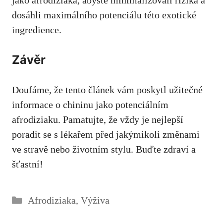
jako afrodiziaka, abyste minimalizovali rizika a
dosáhli maximálního potenciálu této exotické
ingredience.
Závěr
Doufáme, že tento článek vám poskytl užitečné
informace o chininu jako potenciálním
afrodiziaku. Pamatujte, že vždy je nejlepší
poradit se s lékařem před jakýmikoli změnami
ve stravě nebo životním stylu. Buďte zdraví a
šťastní!
Rubriky
Afrodiziaka
,
Výživa