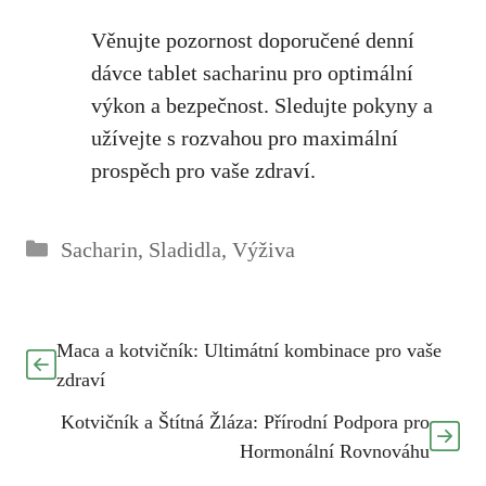
Věnujte ⁢pozornost doporučené ⁣denní
dávce tablet sacharinu pro optimální⁤
výkon a bezpečnost. Sledujte pokyny a
užívejte s rozvahou pro maximální
prospěch pro vaše zdraví.
Rubriky
Sacharin
,
Sladidla
,
Výživa
Maca a kotvičník: Ultimátní kombinace pro vaše
zdraví
Kotvičník a Štítná Žláza: Přírodní Podpora pro
Hormonální Rovnováhu