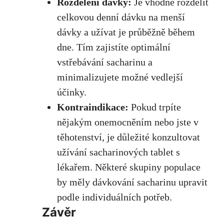
Rozdělení dávky:
Je ‍vhodné ⁤rozdělit
‍celkovou denní dávku na menší
dávky​ a užívat je průběžně během
dne. Tím zajistíte ⁤optimální
vstřebávání sacharinu⁢ a
minimalizujete možné vedlejší
účinky
.
Kontraindikace:
‌Pokud trpíte
nějakým onemocněním nebo jste v
těhotenství, je důležité konzultovat
užívání sacharinových tablet s
lékařem. Některé skupiny populace‍
by⁣ měly dávkování sacharinu upravit
⁤podle individuálních potřeb.
Závěr