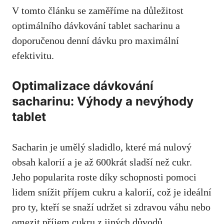
V tomto článku se​ zaměříme ⁢na důležitost
optimálního ⁤dávkování tablet sacharinu a
doporučenou denní‌ dávku‌ pro ⁤maximální‍
efektivitu.
Optimalizace dávkování
sacharinu: Výhody a‍ nevýhody
tablet
Sacharin je umělý‌ sladidlo, které má nulový​
obsah kalorií​ a je až‍ 600krát ‍sladší ‌než cukr.
Jeho popularita roste ‍díky ⁣schopnosti pomoci
lidem snížit​ příjem ‌cukru a kalorií, což je ⁣ideální
pro ty,‍ kteří se snaží udržet si ‍zdravou váhu ⁣nebo‍
omezit příjem ⁣cukru z‌ jiných důvodů.