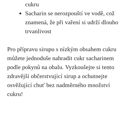
cukru
Sacharin ​se ​nerozpouští ve vodě, což
znamená, že ‍při ⁤vaření si ⁤udrží dlouho
trvanlivost
Pro přípravu ​sirupu s⁣ nízkým⁢ obsahem​ cukru
můžete jednoduše nahradit ​cukr sacharinem
podle pokynů na ‍obalu. Vyzkoušejte‍ si tento
zdravější občerstvující⁢ sirup a ochutnejte
osvěžující chuť bez nadměrného množství
cukru!