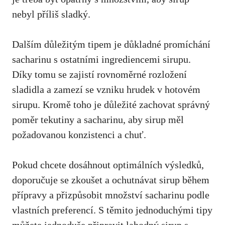
nebyl⁤ příliš sladký.
Dalším důležitým tipem je důkladné promíchání
sacharinu ‍s ⁣ostatními ingrediencemi sirupu.
⁣Díky tomu se zajistí rovnoměrné rozložení
sladidla a​ zamezí se⁤ vzniku hrudek v hotovém
sirupu. Kromě toho je důležité zachovat správný
poměr tekutiny a ⁣sacharinu,​ aby sirup měl
požadovanou konzistenci⁤ a ⁣chuť.
Pokud chcete dosáhnout‌ optimálních výsledků,
doporučuje se ‌zkoušet a ‍ochutnávat sirup‌ během
přípravy a přizpůsobit množství sacharinu podle
vlastních preferencí. ⁣S ‌těmito ‌jednoduchými tipy
můžete⁣ jednoduše připravit lahodný sirup s