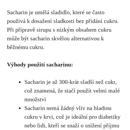
Sacharin je umělá sladidlo, které se často
používá ⁤k​ dosažení ⁢sladkosti bez​ přidání cukru.
Při ‍přípravě sirupu s nízkým⁤ obsahem cukru
může být sacharin ⁤skvělou ‌alternativou k
běžnému ⁣cukru.
Výhody použití⁢ sacharinu:
Sacharin je až 300-krát sladší​ než cukr,
což znamená, ⁣že ‍stačí použít velmi malé
množství
Sacharin ‍nemá žádný vliv na hladinu
cukru v krvi, což je ⁢ideální⁢ pro​ diabetiky‍
nebo lidi, kteří‌ se snaží o snížení příjmu