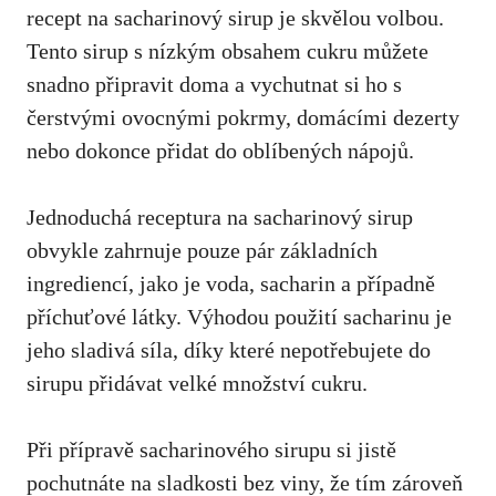
recept na sacharinový sirup je skvělou volbou.⁢
Tento sirup s ⁤nízkým⁢ obsahem ⁢cukru můžete‍
snadno připravit doma a
vychutnat si ho
s
čerstvými ovocnými pokrmy, domácími dezerty
nebo ⁣dokonce přidat do⁢ oblíbených ‍nápojů.
Jednoduchá ⁣receptura na sacharinový ‌sirup⁣
obvykle⁣ zahrnuje pouze pár základních‌
ingrediencí, jako ‌je voda, ‌sacharin⁣ a případně
⁣příchuťové látky. ⁣Výhodou použití ⁢sacharinu je‍
jeho sladivá síla, díky které nepotřebujete⁢ do
sirupu ⁣přidávat​ velké ⁤množství ⁤cukru.
Při přípravě sacharinového⁢ sirupu si jistě
⁤pochutnáte na sladkosti bez viny, že​ tím zároveň⁢