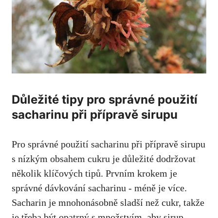
Důležité tipy pro správné ‌použití⁢
sacharinu při ‌přípravě sirupu
Pro správné ‍použití sacharinu při přípravě sirupu
s nízkým obsahem⁣ cukru ​je​ důležité dodržovat
několik klíčových tipů. Prvním⁢ krokem je
správné dávkování sacharinu ⁢- méně je více.
Sacharin je ‍mnohonásobně sladší než ‍cukr, takže
je třeba být opatrný s množstvím, aby sirup