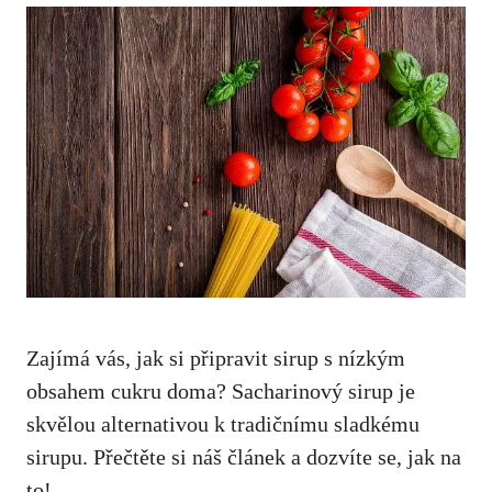
Zajímá vás, jak⁣ si připravit sirup‍ s nízkým
‌obsahem ​cukru doma? Sacharinový sirup je
skvělou alternativou k tradičnímu sladkému
sirupu. Přečtěte ⁤si náš článek ⁣a dozvíte se,
jak⁤ na
to!