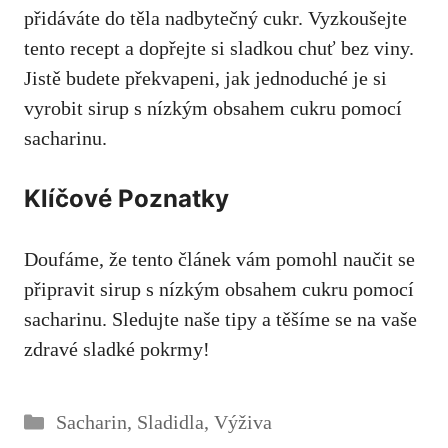
přidáváte do těla⁤ nadbytečný ⁣cukr. Vyzkoušejte
tento ‍recept a dopřejte si sladkou chuť bez viny.
Jistě budete‌ překvapeni, jak jednoduché je si
vyrobit sirup s nízkým obsahem ​cukru pomocí
‍sacharinu.
Klíčové Poznatky
Doufáme, že ​tento článek vám pomohl naučit ‌se
‌připravit‍ sirup ⁢s ‍nízkým obsahem cukru ​pomocí‌
sacharinu. Sledujte⁤ naše tipy a těšíme se‍ na⁢ vaše
⁤zdravé sladké pokrmy!
Rubriky
Sacharin
,
Sladidla
,
Výživa