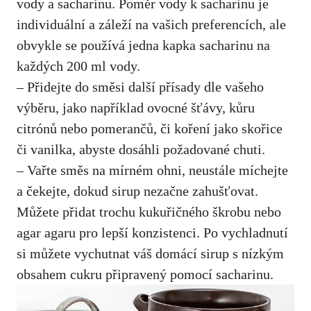
vody a sacharinu.​ Poměr vody k ​sacharinu⁢ je
individuální a záleží na⁣ vašich preferencích, ale‌
obvykle se používá jedna kapka sacharinu na
každých⁢ 200 ml vody.
– Přidejte do směsi další přísady dle vašeho
výběru, jako například ovocné šťávy, kůru
citrónů​ nebo pomerančů, ‌či koření‍ jako skořice⁤
či vanilka, ⁢abyste ‌dosáhli požadované chuti.
– Vařte směs na mírném ohni, neustále ⁣míchejte
a čekejte, dokud sirup nezačne‌ zahušťovat.
Můžete přidat trochu kukuřičného škrobu nebo
agar agaru pro lepší konzistenci. Po⁤ vychladnutí
si můžete ⁣vychutnat⁤ váš‍ domácí sirup s⁤ nízkým
obsahem cukru připravený ⁤pomocí⁢ sacharinu.