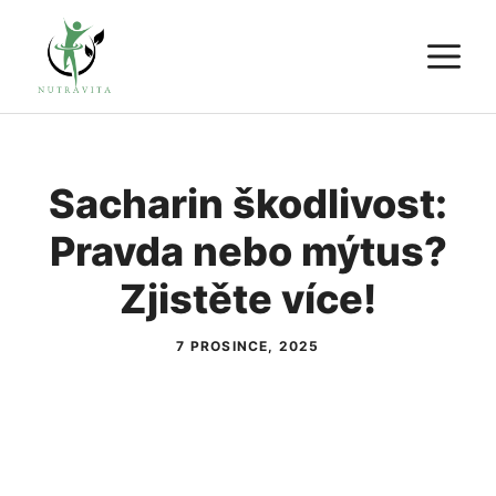
Přeskočit
M
na
obsah
Sacharin škodlivost:
Pravda nebo mýtus?
Zjistěte více!
7 PROSINCE, 2025