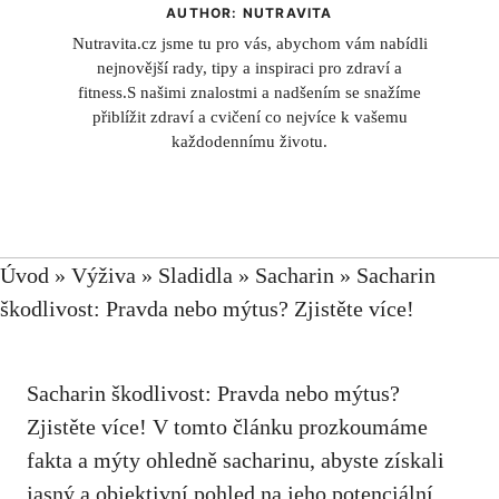
AUTHOR: NUTRAVITA
Nutravita.cz jsme tu pro vás, abychom vám nabídli
nejnovější rady, tipy a inspiraci pro zdraví a
fitness.S našimi znalostmi a nadšením se snažíme
přiblížit zdraví a cvičení co nejvíce k vašemu
každodennímu životu.
Úvod
»
Výživa
»
Sladidla
»
Sacharin
»
Sacharin
škodlivost: Pravda nebo mýtus? Zjistěte více!
Sacharin škodlivost: Pravda nebo mýtus?
Zjistěte více! V tomto článku prozkoumáme
fakta a mýty ohledně sacharinu, abyste získali
jasný a objektivní pohled na jeho potenciální