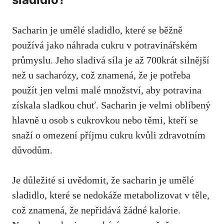
Sacharin je‌ umělé sladidlo, které se běžně
používá ‍jako náhrada ⁣cukru v potravinářském
průmyslu.‍ Jeho sladivá síla je až 700krát silnější‍
než u sacharózy, což znamená, že je​ potřeba
použít jen velmi malé⁣ množství, aby potravina
získala sladkou​ chuť. Sacharin je velmi oblíbený
hlavně u ‍osob s cukrovkou nebo těmi, kteří se
snaží o omezení příjmu cukru kvůli ⁣zdravotním‌
důvodům.
Je důležité si uvědomit, že sacharin⁢ je umělé
sladidlo, které ‍se nedokáže ⁤metabolizovat v těle,​
což znamená, že nepřidává⁤ žádné⁤ kalorie.