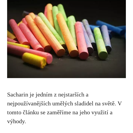
Sacharin je jedním ⁣z nejstarších a
nejpoužívanějších ⁢umělých sladidel na světě. V⁤
tomto ⁣článku​ se zaměříme⁢ na jeho využití ​a
výhody.