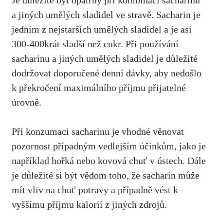
a‍ jiných umělých sladidel ve ⁤stravě. Sacharin je
jedním z nejstarších umělých sladidel a je asi
300-400krát sladší ⁣než cukr. Při ​používání
sacharinu a jiných umělých sladidel je důležité
dodržovat ⁢doporučené denní ​dávky, aby nedošlo
k překročení​ maximálního příjmu přijatelné
úrovně.
Při konzumaci ​sacharinu je vhodné věnovat
pozornost případným vedlejším ⁤účinkům,‍ jako je
například hořká nebo ⁢kovová chuť ‍v⁤ ústech. ⁢Dále⁣
je důležité si ⁤být​ vědom toho, že sacharin může
mít​ vliv na chuť potravy a případně vést k
vyššímu ‌příjmu ⁣kalorií z jiných zdrojů.