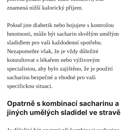
znamená nižší kalorický příjem.
Pokud jste diabetik nebo bojujete s kontrolou
hmotnosti, může být sacharin skvělým⁢ umělým
sladidlem pro​ vaši každodenní spotřebu.
Nezapomeňte však, že je vždy⁤ důležité ​
konzultovat s lékařem nebo ​výživovým⁤
specialistou, aby bylo ‌zajištěno, že je použití
sacharinu ‌bezpečné⁣ a‌ vhodné pro vaši
specifickou situaci.
Opatrně s kombinací ⁣sacharinu ‍a
⁤jiných umělých sladidel⁤ ve stravě
Je důležité být opatrný ⁢při kombinaci sacharinu⁣