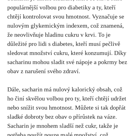
populárnější⁣ volbou pro‌ diabetiky a‍ ty, kteří
chtějí⁣ kontrolovat ‌svou hmotnost. Vyznačuje se
nulovým glykemickým indexem, což znamená,
⁣že neovlivňuje hladinu‌ cukru v krvi. To je
⁣důležité pro‍ lidi s diabetes, kteří musí pečlivě
sledovat množství cukru, které⁣ konzumují. Díky
sacharinu mohou⁣ sladit své nápoje a pokrmy ‍bez
obav z narušení svého zdraví.
Dále, sacharin má nulový kalorický obsah, což
ho ‌činí skvělou volbou pro ty, kteří ⁢chtějí ‌udržet
nebo snížit svou hmotnost. Můžete si tak dopřát
sladké dobroty bez obav o ‌přírůstek na váze.
Sacharin je ‍mnohem sladší než cukr, takže je
potřeba použít pouze malé množství, což