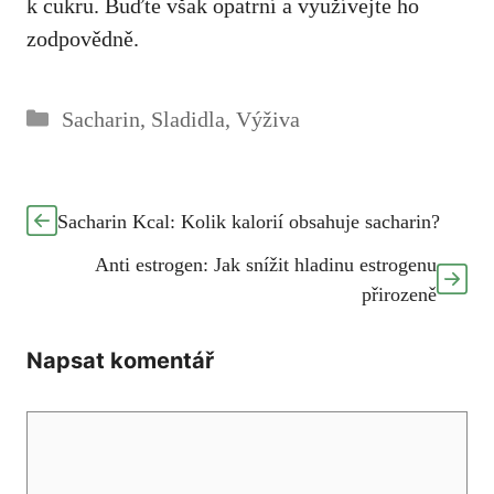
k cukru. Buďte však opatrní a využívejte ho
zodpovědně.
Rubriky
Sacharin
,
Sladidla
,
Výživa
Sacharin Kcal: Kolik kalorií obsahuje sacharin?
Anti estrogen: Jak snížit hladinu estrogenu
přirozeně
Napsat komentář
Komentář