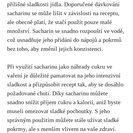
přílišné sladkosti jídla. Doporučené ​dávkování
⁣sacharinu se může lišit v závislosti ⁢na receptu,
ale obecně platí, že stačí použít pouze malé
množství. Sacharin ‌se snadno rozpouští ⁣ve vodě,
⁤což usnadňuje⁢ jeho přidání do nápojů a pokrmů⁢
bez toho, aby⁤ změnil jejich konzistenci.
Při využití sacharinu jako náhrady cukru ⁤ve
vaření je ​důležité pamatovat na jeho⁢ intenzivní
sladkost a přizpůsobit recept ⁣tak, aby se ​dosáhlo⁢
požadované chuti. Díky sacharinu ⁣můžete
snadno snížit⁢ příjem ⁤cukru a kalorií, aniž byste
museli omezovat sladké pochoutky. S jeho
správným použitím můžete‌ stále užívat sladké
pokrmy, ale s menším ​vlivem na vaše ⁤zdraví.