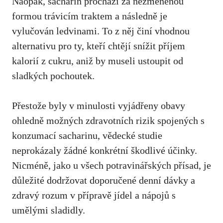
Naopak, sacharin prochází za nezměněnou
formou trávicím traktem a následně ‍je
vylučován ledvinami. To z ‌něj činí‌ vhodnou
alternativu​ pro ‌ty, kteří chtějí snížit příjem
kalorií z cukru,​ aniž by museli⁣ ustoupit od
sladkých pochoutek.
Přestože byly ‌v minulosti ​vyjádřeny‍ obavy
ohledně možných zdravotních rizik spojených s
konzumací sacharinu, vědecké studie
neprokázaly žádné​ konkrétní škodlivé účinky.
Nicméně, jako u všech potravinářských přísad, ⁣je
důležité ⁤dodržovat ‌doporučené ⁤denní dávky a
zdravý rozum v přípravě jídel⁤ a nápojů⁢ s
umělými sladidly.