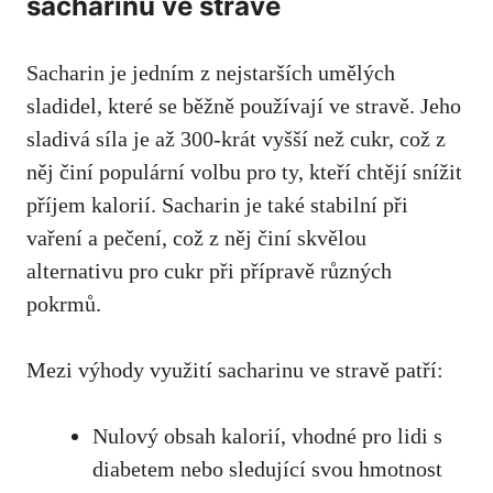
sacharinu ve⁣ stravě
Sacharin je jedním z nejstarších umělých
sladidel, které se běžně ⁣používají ve stravě. Jeho
sladivá síla je až 300-krát⁢ vyšší než cukr, což z
něj činí‍ populární volbu pro ty, ⁢kteří chtějí snížit
příjem⁢ kalorií. Sacharin ​je také⁢ stabilní při
vaření a pečení, což z něj činí skvělou
alternativu‍ pro ⁣cukr při přípravě různých
pokrmů.
Mezi výhody⁤ využití sacharinu⁢ ve stravě ⁤patří:
Nulový obsah kalorií, vhodné pro lidi s
diabetem nebo‌ sledující svou hmotnost