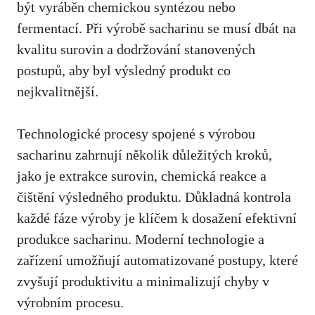
být vyráběn chemickou syntézou ‌nebo
fermentací. Při výrobě sacharinu se‍ musí​ dbát na
kvalitu surovin a dodržování​ stanovených
postupů, aby⁤ byl výsledný⁣ produkt co
nejkvalitnější.
Technologické procesy⁣ spojené⁢ s výrobou
sacharinu⁣ zahrnují několik důležitých kroků,
⁢jako je⁢ extrakce surovin, ⁢chemická reakce a
čištění výsledného produktu. Důkladná kontrola
každé fáze výroby je⁤ klíčem⁢ k dosažení efektivní
produkce sacharinu. Moderní ⁤technologie a
zařízení‌ umožňují automatizované ⁣postupy, které
zvyšují produktivitu a minimalizují chyby v
výrobním procesu.