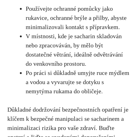
Používejte ochranné pomůcky jako
rukavice, ochranné ⁣brýle a přilby, ‌abyste
minimalizovali kontakt⁣ s přípravkem.
V místnosti, kde je sacharin skladován
nebo ​zpracováván, by mělo být
dostatečné větrání, ideálně odvětrávání‌
do ​venkovního prostoru.
Po práci si důkladně umyjte ruce mýdlem
a vodou⁢ a vyvarujte se dotyku s
nemytýma rukama do obličeje.
Důkladné dodržování ‌bezpečnostních opatření je
klíčem‍ k ‌bezpečné manipulaci se sacharinem a
minimalizaci rizika pro vaše zdraví.⁣ Buďte
opatrní a řiďte se ​uvedenými doporučeními,‍