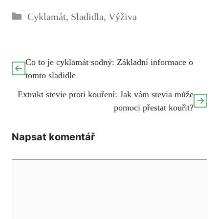
Rubriky
Cyklamát
,
Sladidla
,
Výživa
Co to je cyklamát sodný: Základní informace o
tomto sladidle
Extrakt stevie proti kouření: Jak vám stevia může
pomoci přestat kouřit?
Napsat komentář
Komentář