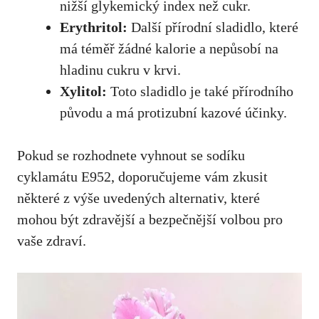
nižší glykemický index než cukr.
Erythritol:
Další přírodní sladidlo, které
má téměř žádné kalorie a nepůsobí na
hladinu cukru v krvi.
Xylitol:
Toto sladidlo je také přírodního
původu a má protizubní kazové účinky.
Pokud se rozhodnete vyhnout se sodíku
cyklamátu E952, doporučujeme vám zkusit
některé z výše uvedených alternativ, které
mohou být zdravější a bezpečnější volbou pro
vaše zdraví.