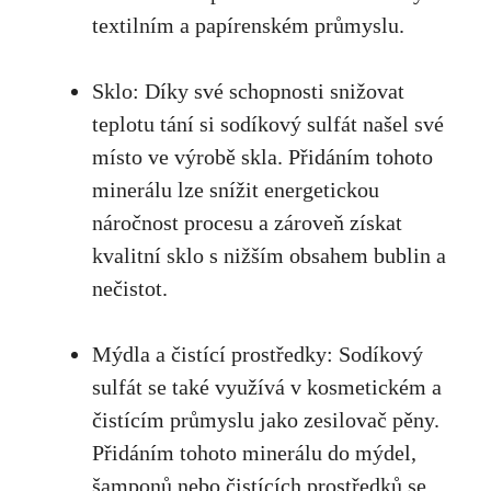
textilním a‌ papírenském průmyslu.
Sklo:‍ Díky‌ své schopnosti snižovat ​
teplotu tání si sodíkový sulfát našel‌ své
místo ve‍ výrobě⁣ skla. Přidáním tohoto
minerálu‌ lze snížit energetickou
náročnost‍ procesu ‍a zároveň získat
⁤kvalitní sklo s nižším obsahem bublin ​a
nečistot.
Mýdla a čistící prostředky: Sodíkový ​
sulfát se také využívá v kosmetickém a
čistícím‌ průmyslu ​jako zesilovač⁢ pěny.
⁣Přidáním tohoto minerálu do‌ mýdel,
šamponů nebo čistících ⁢prostředků se