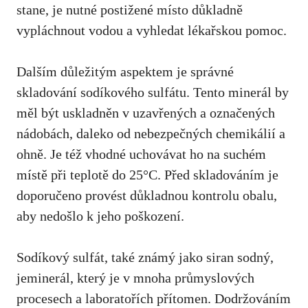
stane, je nutné postižené ‍místo důkladně
vypláchnout⁤ vodou a vyhledat lékařskou pomoc.
Dalším důležitým aspektem⁣ je správné
skladování sodíkového sulfátu. Tento minerál by
⁣měl být uskladněn v ‍uzavřených a​ označených
nádobách, daleko od⁣ nebezpečných chemikálií a
ohně. Je ⁢též vhodné uchovávat ho ⁢na suchém
místě při ​teplotě do⁢ 25°C. Před⁣ skladováním ⁣je
⁤doporučeno provést důkladnou kontrolu obalu,
aby nedošlo k ‍jeho‍ poškození.
Sodíkový sulfát, také známý ⁢jako siran sodný,
jeminerál,⁣ který ​je v mnoha průmyslových
procesech⁢ a⁢ laboratořích přítomen.⁣ Dodržováním