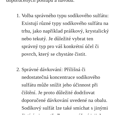
doporučených postupů⁣ a návodů.
Volba správného ‍typu sodíkového sulfátu:
Existují různé typy sodíkového sulfátu​ na
⁤trhu, jako například práškový, krystalický
nebo ⁢tekutý.​ Je důležité vybrat ten
⁣správný ⁣typ pro váš konkrétní účel ⁤či
povrch, který se chystáte​ čistit.
Správné dávkování: Přílišná ⁣či‌
nedostatečná koncentrace ‍sodíkového
sulfátu může snížit⁤ jeho účinnost při
čištění. Je proto důležité dodržovat
doporučené dávkování uvedené na⁤ obalu.⁤
Sodíkový ⁣sulfát lze ⁤také smíchat s jinými