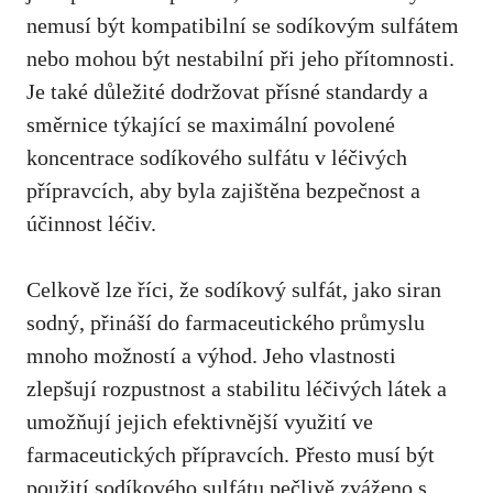
nemusí⁣ být kompatibilní se⁢ sodíkovým sulfátem
nebo mohou být nestabilní při jeho přítomnosti.​
Je také důležité ‍dodržovat přísné standardy a
směrnice‍ týkající se ⁣maximální povolené ​
koncentrace⁢ sodíkového‌ sulfátu v léčivých
přípravcích, aby⁢ byla zajištěna bezpečnost a
účinnost léčiv.
Celkově lze říci, že sodíkový sulfát, jako siran
sodný, přináší do⁢ farmaceutického průmyslu
mnoho‌ možností⁤ a výhod.⁤ Jeho vlastnosti
‍zlepšují rozpustnost a stabilitu léčivých látek a
umožňují jejich efektivnější využití ve
farmaceutických přípravcích. Přesto musí být
použití sodíkového sulfátu pečlivě zváženo s