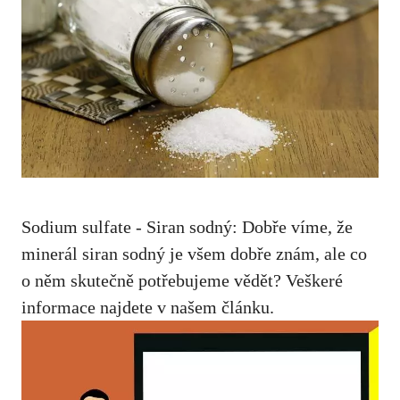
Sodium sulfate ⁤- ‍Siran sodný: Dobře víme, ⁣že
minerál siran sodný ​je všem dobře znám, ale co
⁢o něm skutečně potřebujeme vědět? Veškeré⁢
informace najdete v⁤ našem‍ článku.