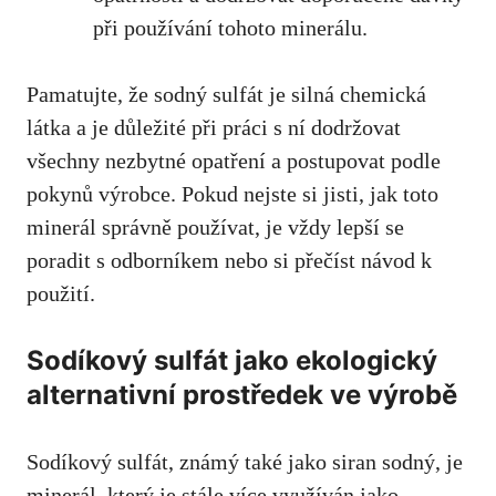
při používání tohoto ‍minerálu.
Pamatujte, ‌že sodný ⁣sulfát ⁢je silná⁣ chemická
látka‌ a je důležité při práci s ní dodržovat​
všechny nezbytné⁤ opatření⁣ a ⁤postupovat podle ​
pokynů⁣ výrobce. Pokud nejste si ​jisti, jak toto​
minerál správně používat, je ​vždy lepší se
poradit s odborníkem ‍nebo si přečíst návod k
použití.
Sodíkový sulfát jako‌ ekologický
alternativní prostředek ve výrobě
Sodíkový sulfát, ​známý⁢ také jako siran sodný,⁣ je
minerál, který je stále více⁣ využíván ‍jako ​