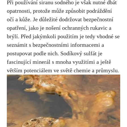
Při používání siranu‍ sodného je však⁢ nutné dbát⁤
opatrnosti, protože⁢ může způsobit podráždění
očí a ⁤kůže. Je důležité⁢ dodržovat ⁣bezpečnostní
opatření, jako je ‍nošení ochranných rukavic a ​
brýlí. Před jakýmkoli použitím je tedy vhodné se
seznámit s bezpečnostními ⁣informacemi ‌a
postupovat podle nich.⁢ Sodíkový ⁤sulfát‌ je
fascinující⁤ minerál ‌s mnoha využitími a ještě‍
větším potenciálem ve ‌světě chemie a průmyslu.