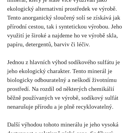
ekologický alternativní ‌prostředek ve výrobě.
‍Tento​ anorganický⁤ sloučený solí se získává jak
přírodní‍ cestou, tak i ‍syntetickou výrobou.​ Jeho
‍využití je široké a najdeme ho ve výrobě skla,
papíru,​ detergentů, barviv⁤ či léčiv.
Jednou z hlavních ⁣výhod sodíkového sulfátu je
jeho ekologický charakter. Tento minerál⁤ je
biologicky ​odbouratelný a neškodí životnímu
prostředí.‌ Na rozdíl od některých chemikálií
běžně používaných ve výrobě, sodíkový sulfát
nenarušuje ⁢přírodu a ⁢je plně​ recyklovatelný.
Další výhodou tohoto minerálu je jeho vysoká