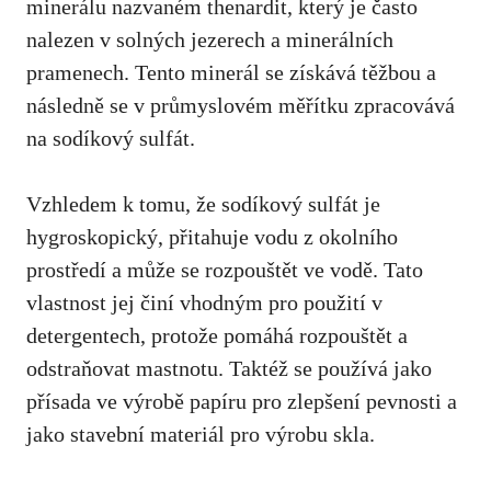
‍minerálu⁣ nazvaném thenardit, který ​je často
nalezen v solných jezerech ⁢a⁣ minerálních⁤
pramenech. Tento minerál⁤ se​ získává těžbou‌ a⁣
následně ‍se ⁢v ‌průmyslovém měřítku zpracovává
na sodíkový sulfát.
Vzhledem k⁢ tomu, že sodíkový⁢ sulfát je
⁤hygroskopický, přitahuje​ vodu z okolního
prostředí a může se ⁢rozpouštět ve vodě. ​Tato
vlastnost ⁢jej činí vhodným⁢ pro použití v
detergentech, protože⁣ pomáhá rozpouštět a
odstraňovat‍ mastnotu.‌ Taktéž se používá jako
přísada ‍ve⁤ výrobě⁣ papíru pro zlepšení pevnosti a
jako stavební materiál pro​ výrobu skla.