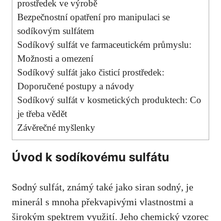
prostředek ve výrobě
Bezpečnostní opatření pro manipulaci ‍se
sodíkovým sulfátem
Sodíkový sulfát ve ​farmaceutickém ‍průmyslu:
Možnosti a omezení
Sodíkový sulfát jako čisticí prostředek:
Doporučené postupy a návody
Sodíkový sulfát v‍ kosmetických produktech: Co​
je třeba vědět
Závěrečné myšlenky
Úvod k sodíkovému sulfátu
Sodný sulfát, známý také⁤ jako siran sodný,⁣ je
minerál ⁢s mnoha​ překvapivými​ vlastnostmi a
⁢širokým spektrem ⁢využití. Jeho chemický vzorec‍