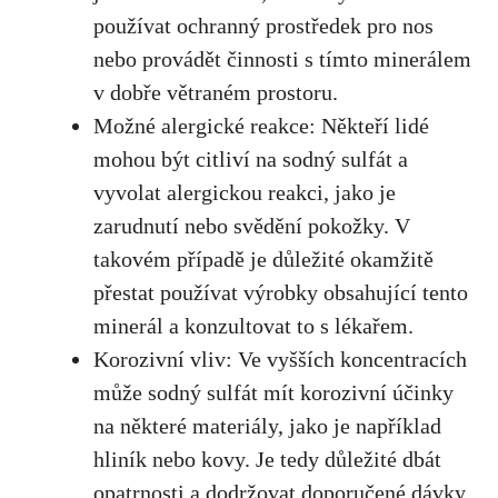
používat ochranný prostředek pro nos
nebo provádět činnosti ⁢s⁣ tímto‍ minerálem
v dobře větraném‌ prostoru.
Možné alergické reakce:‌ Někteří‌ lidé
mohou být⁣ citliví na sodný sulfát ⁣a
vyvolat alergickou reakci, jako je
zarudnutí​ nebo svědění⁢ pokožky. V
takovém případě je důležité okamžitě
přestat používat výrobky obsahující tento
‌minerál a‌ konzultovat to s⁣ lékařem.
Korozivní vliv: Ve ⁢vyšších koncentracích
může sodný sulfát ⁢mít korozivní účinky
na některé‌ materiály, jako je například ​
hliník ⁢nebo kovy.‌ Je tedy‍ důležité dbát
opatrnosti a⁤ dodržovat doporučené ⁢dávky