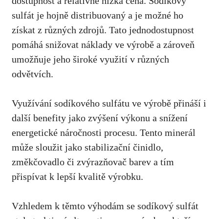
dostupnost ⁢a relativně nízká cena. Sodíkový
sulfát je ⁤hojně distribuovaný ‌a je možné‍ ho
‌získat z různých zdrojů. Tato⁤ jednodostupnost⁤
pomáhá snižovat⁢ náklady ⁤ve výrobě a zároveň
umožňuje jeho široké využití⁢ v různých⁣
odvětvích.
Využívání sodíkového ⁤sulfátu ve výrobě přináší i‍
další⁤ benefity jako zvýšení⁢ výkonu a snížení
energetické⁤ náročnosti procesu. Tento minerál
může⁢ sloužit jako stabilizační⁣ činidlo,
změkčovadlo či ‍zvýrazňovač barev a tím⁣
přispívat k lepší ‍kvalitě ⁣výrobku.
Vzhledem k ⁤těmto výhodám se​ sodíkový sulfát ​