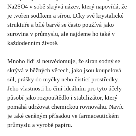
Na2SO4 ⁣v sobě ‌skrývá název, který napovídá, že
je tvořen sodíkem a sírou. Díky své krystalické
struktuře a bílé barvě ​se často používá​ jako
surovina​ v průmyslu,​ ale ⁤najdeme ho také v
každodenním životě.
Mnoho lidí si neuvědomuje, že siran​ sodný ​se
skrývá v běžných ⁢věcech, jako jsou koupelová
sůl, prášky ‌do myčky ⁤nebo čisticí prostředky.
⁤Jeho‌ vlastnosti ho ‍činí ideálním⁣ pro tyto⁢ účely –
působí jako rozpouštědlo i stabilizátor, ‌který
pomáhá udržovat chemickou rovnováhu. Navíc
‍je také ceněným ‌přísadou ve farmaceutickém
průmyslu a výrobě papíru.