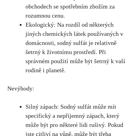
obchodech se spotřebním zbožím‍ za
rozumnou cenu.
Ekologický: Na rozdíl od některých
jiných ⁣chemických látek používaných ⁢v
domácnosti,⁢ sodný ​sulfát je relativně
šetrný ‍k ​životnímu⁣ prostředí.⁣ Při⁢
správném použití může být šetrný k vaší
‍rodině i planetě.
Nevýhody:
Silný zápach: Sodný sulfát může⁣ mít
specifický⁣ a nepříjemný zápach, který
může být pro některé lidi rušivý.⁢ Pokud
jste citliví ‌na vůně,⁤ může být třeba