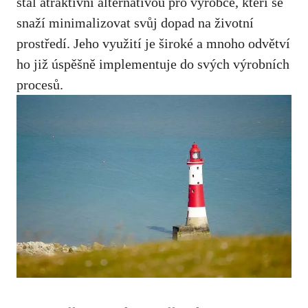
stal atraktivní​ alternativou pro výrobce, kteří‌ se⁤
snaží minimalizovat⁣ svůj dopad⁢ na životní‍
prostředí. Jeho využití je‍ široké a mnoho odvětví
ho již úspěšně implementuje do ‌svých výrobních
procesů.