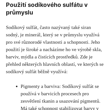
Použití‌ sodíkového⁤ sulfátu v
průmyslu
Sodíkový ​sulfát, často ‍nazývaný také ⁤siran
sodný, ‍je minerál, který se v průmyslu využívá
pro ​své různorodé ‍vlastnosti ‌a schopnosti. Jeho
použití je široké‍ a nacházíme ho ve výrobě skla,
barviv, mýdla a ​čistících prostředků. Zde je
přehled některých⁣ hlavních oblastí, ve kterých‌ se
⁣sodíkový sulfát běžně ‍využívá:
Pigmenty ​a barviva:⁢ Sodíkový sulfát se
používá ⁣v barvicích⁣ procesech pro
zesvětlení tkanin a usazování pigmentů.
Má také schopnost stabilizovat barvy⁢ v