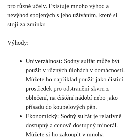
pro ‌různé účely. Existuje‍ mnoho výhod ‌a
nevýhod spojených s ⁢jeho užíváním, ‌které ​si
stojí za zmínku.
Výhody:
Univerzálnost: Sodný sulfát‍ může být
⁤použit ⁢v⁤ různých úlohách v domácnosti.
Můžete​ ho například ​použít jako ‌čisticí
⁤prostředek pro odstranění skvrn z
oblečení, na čištění nádobí⁢ nebo jako
přísadu do koupelových​ pěn.
Ekonomický: Sodný sulfát je relativně
dostupný a cenově​ dostupný minerál.
Můžete si ho zakoupit ​v mnoha⁣