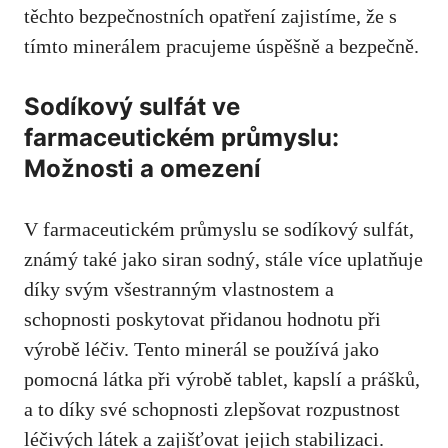
těchto bezpečnostních opatření ‍zajistíme, že s
tímto ‍minerálem​ pracujeme úspěšně⁤ a bezpečně.
Sodíkový sulfát ve ​
farmaceutickém ‍průmyslu:
Možnosti a omezení
V farmaceutickém průmyslu se sodíkový sulfát,
známý také jako⁤ siran sodný, ⁣stále více uplatňuje
díky ‌svým všestranným vlastnostem a
⁢schopnosti poskytovat‍ přidanou hodnotu⁢ při
‍výrobě ‌léčiv. ‍Tento minerál se používá jako
pomocná látka​ při⁢ výrobě‌ tablet, ‌kapslí a prášků,
‍a ⁤to ​díky své schopnosti ⁣zlepšovat rozpustnost ​
léčivých látek a zajišťovat jejich ​stabilizaci.