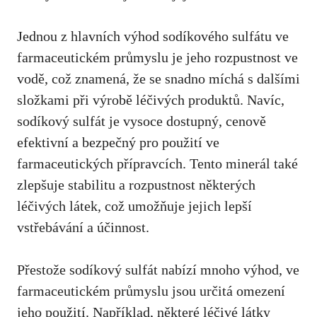
Jednou z ‍hlavních výhod ​sodíkového sulfátu ve
farmaceutickém‍ průmyslu je⁣ jeho ⁤rozpustnost ve
vodě, ⁣což znamená, ​že ​se‌ snadno míchá s dalšími
složkami při výrobě‍ léčivých ‍produktů. Navíc,⁢
sodíkový sulfát je ‌vysoce dostupný, cenově
efektivní ⁣a⁣ bezpečný⁣ pro ⁢použití ve
farmaceutických‌ přípravcích. Tento minerál ​také
zlepšuje stabilitu a rozpustnost​ některých
léčivých⁣ látek, což umožňuje jejich ⁤lepší
vstřebávání‌ a‌ účinnost.
Přestože sodíkový⁣ sulfát ⁢nabízí mnoho výhod, ve
farmaceutickém průmyslu jsou určitá omezení
‌jeho použití. Například, ⁣některé léčivé​ látky