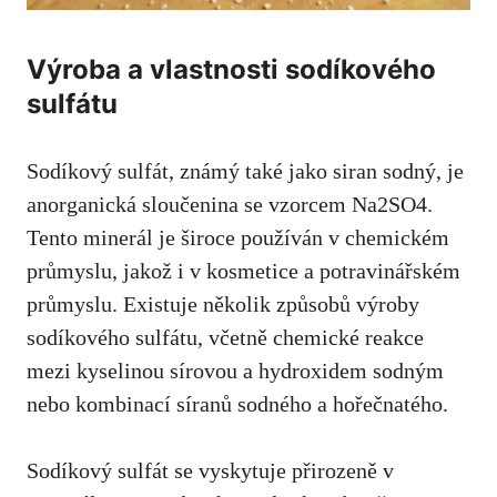
Výroba a vlastnosti sodíkového
sulfátu
Sodíkový sulfát, známý také jako‍ siran sodný, je
anorganická sloučenina se ⁣vzorcem ‍Na2SO4.
Tento minerál je široce ‍používán v chemickém
průmyslu,​ jakož‍ i v kosmetice a potravinářském
průmyslu. Existuje několik způsobů ⁣výroby
sodíkového sulfátu, včetně chemické reakce
mezi kyselinou‍ sírovou a⁢ hydroxidem sodným
nebo kombinací síranů sodného a hořečnatého.
Sodíkový⁢ sulfát se⁢ vyskytuje přirozeně v