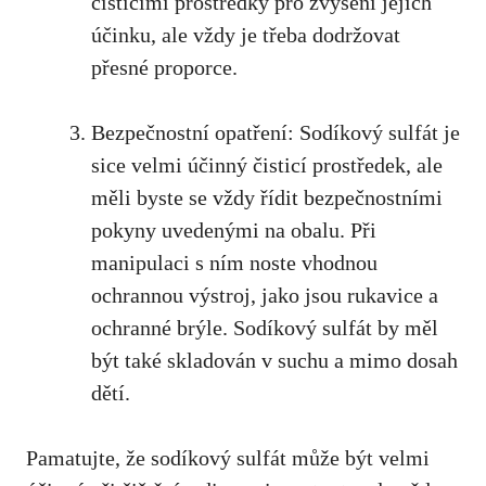
čistícími prostředky pro zvýšení⁣ jejich
účinku,⁣ ale vždy je třeba dodržovat
přesné proporce.
Bezpečnostní opatření:⁣ Sodíkový sulfát‌ je
sice velmi ⁤účinný ​čisticí ⁤prostředek, ale⁣
měli byste se vždy řídit bezpečnostními
pokyny uvedenými na obalu. Při⁣
manipulaci s ⁢ním noste vhodnou
ochrannou výstroj, jako jsou rukavice a
ochranné brýle. Sodíkový sulfát by měl
být také skladován⁣ v suchu ⁤a⁤ mimo‍ dosah
dětí.
Pamatujte, že sodíkový sulfát může​ být velmi