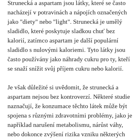
Strunecká⁣ a ‍aspartam jsou látky, které se často
nacházejí v potravinách a nápojích⁣ označených
jako "diety" nebo "light". Strunecká je umělý
sladidlo, které⁣ poskytuje sladkou chuť bez
kalorií, zatímco aspartam je další populární
sladidlo s nulovými ‌kaloriemi. Tyto⁣ látky jsou
často používány jako náhrady cukru pro ty, kteří
se snaží snížit​ svůj příjem cukru ⁤nebo kalorií.
Je však důležité si uvědomit, že strunecká a
aspartam nejsou bez kontroverzí. Některé studie
naznačují, že konzumace těchto ⁤látek může být
spojena ‌s různými⁢ zdravotními problémy,⁤ jako je
například narušení⁤ metabolismu, nárůst váhy,
nebo dokonce​ zvýšení ‍rizika vzniku některých