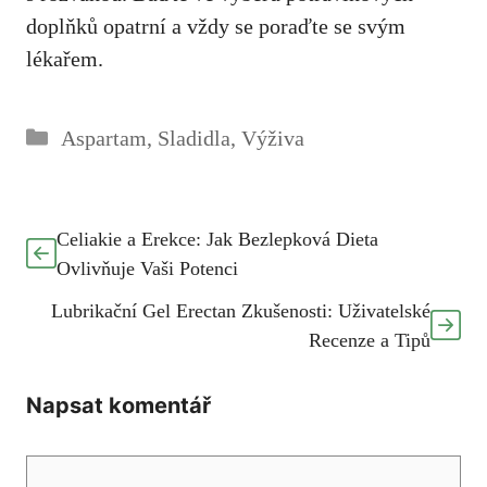
doplňků opatrní a vždy se ‌poraďte se svým
lékařem.
Rubriky
Aspartam
,
Sladidla
,
Výživa
Celiakie a Erekce: Jak Bezlepková Dieta
Ovlivňuje Vaši Potenci
Lubrikační Gel Erectan Zkušenosti: Uživatelské
Recenze a Tipů
Napsat komentář
Komentář