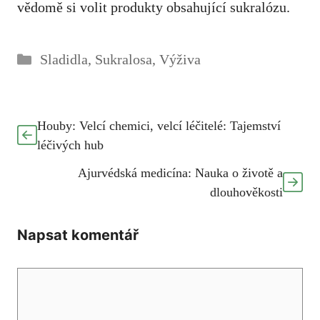
vědomě si volit produkty obsahující sukralózu.
Rubriky
Sladidla
,
Sukralosa
,
Výživa
Houby: Velcí chemici, velcí léčitelé: Tajemství
léčivých hub
Ajurvédská medicína: Nauka o životě a
dlouhověkosti
Napsat komentář
Komentář