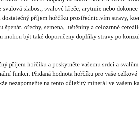
 svalová slabost, svalové⁣ křeče, arytmie nebo dokonce 
t ‌dostatečný⁤ příjem ​hořčíku prostřednictvím stravy, kte
u špenát, ⁤ořechy,​ semena, luštěniny a celozrnné cereáli
u mohou⁢ být také doporučeny ‌doplňky stravy po‌ konzul
čný příjem ​hořčíku a poskytněte vašemu srdci a ⁤svalům 
ální funkci. Přidaná hodnota hořčíku⁤ pro vaše celkové b
akže nezapomeňte​ na tento důležitý minerál ve vašem⁢ 