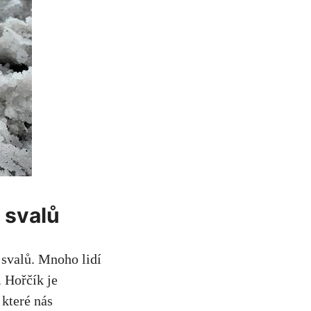
​svalů
a svalů. Mnoho lidí
 ‍Hořčík je
 které nás