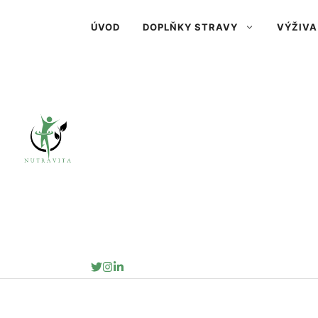
Přeskočit
ÚVOD
DOPLŇKY STRAVY
VÝŽIVA
na
obsah