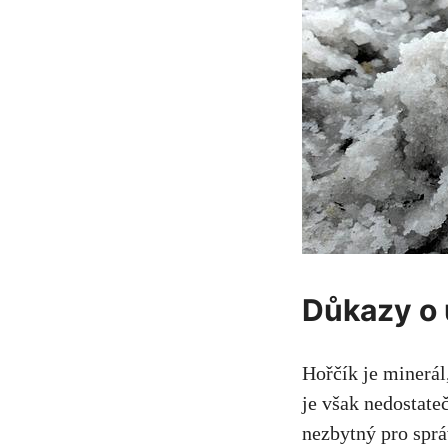
Důkazy o ú
Hořčík je minerál,
je však‌ nedostate
nezbytný pro správ