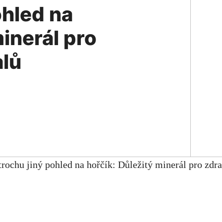
ohled na
minerál pro
alů
trochu jiný pohled na hořčík: Důležitý minerál pro zdra