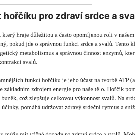
 hořčíku pro zdraví srdce a sva
,
který hraje důležitou
a⁣ často opomíjenou roli v‍ našem 
ný, ‍pokud jde o správnou funkci srdce a svalů. Tento k
getický metabolismus a ‌správnou činnost enzymů, kter
kontrakci svalů.
amnějších funkcí hořčíku je jeho účast na tvorbě ATP (
⁣ je‍ základním zdrojem energie pro naše tělo. Hořčík p
⁤buněk, což⁣ zlepšuje celkovou výkonnost svalů. Na srd
 účinky, pomáhá udržovat‌ zdravý srdeční rytmus a sniž
.
u může mít vážné⁤ dopady na ⁣zdraví srdce a svalů. Moh