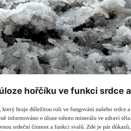
loze hořčíku ve funkci srdce a 
 který hraje důležitou roli ve fungování našeho srdce ‍
čně informováno o úloze tohoto minerálu ve zdraví těla.
nou srdeční činnost a ⁤funkci svalů. Zde je pár důkazů,