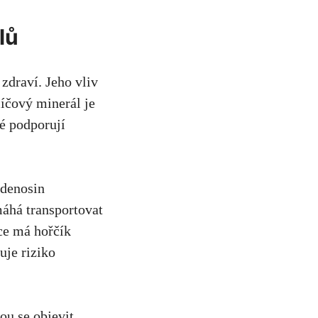
lů
zdraví. ⁣Jeho vliv
líčový minerál je
é podporují
adenosin
omáhá transportovat
ce‌ má hořčík
uje riziko
ou se objevit