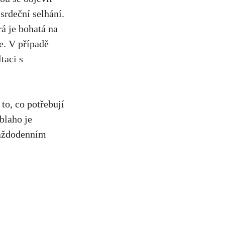
srdeční selhání.
rá⁢ je bohatá na
e. V ⁢případě
taci s
to, co potřebují
laho​ je
každodenním