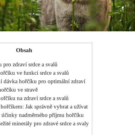
Obsah
u pro zdraví srdce a svalů
řčíku ve funkci srdce a ​svalů
 dávka hořčíku pro optimální zdraví
hořčíku ve stravě
ořčíku na​ zdraví srdce a svalů
 hořčíkem: Jak správně vybrat​ a užívat
účinky⁣ nadměrného příjmu hořčíku
ležité minerály ⁤pro zdravé srdce a ⁤svaly