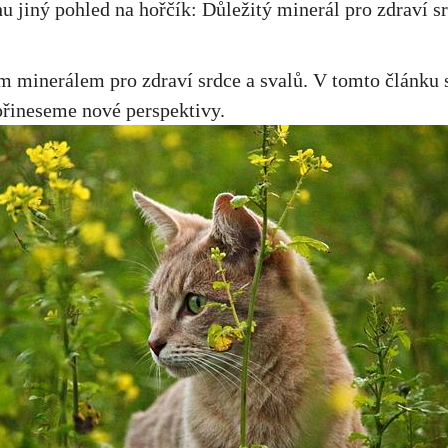
m minerálem pro ‌zdraví srdce a ‌svalů. ⁤V tomto článku
 přineseme nové perspektivy.