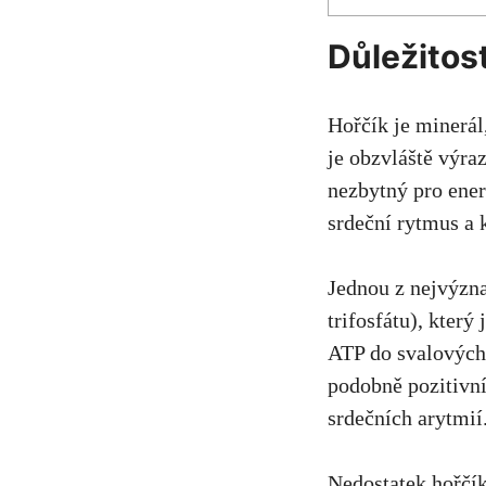
Důležitost
Hořčík je ⁢minerál
je obzvláště výraz
nezbytný pro ener
‌srdeční rytmus a 
Jednou z ‌nejvýzn
trifosfátu), který
ATP do svalových 
podobně pozitivní
srdečních arytmií
Nedostatek hořčík