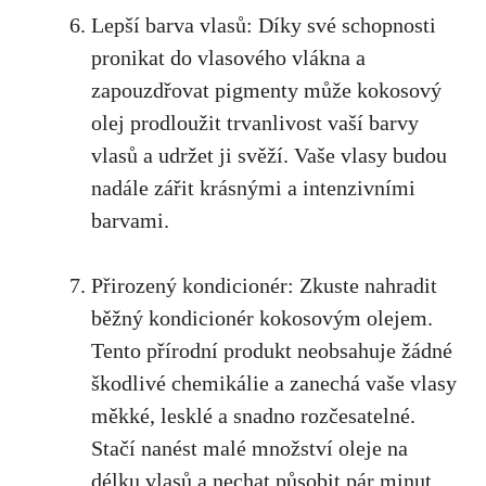
Lepší barva vlasů: Díky své schopnosti
pronikat do vlasového vlákna a
zapouzdřovat pigmenty může kokosový
olej prodloužit trvanlivost vaší barvy
vlasů a udržet ji svěží. Vaše vlasy budou
nadále zářit krásnými a intenzivními
barvami.
Přirozený kondicionér: Zkuste nahradit
běžný kondicionér kokosovým olejem.
Tento přírodní produkt neobsahuje žádné
škodlivé chemikálie a zanechá vaše vlasy
měkké, lesklé a snadno rozčesatelné.
Stačí nanést malé množství oleje na
délku vlasů a nechat působit pár minut,