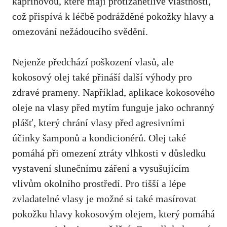
kaprinovou, které mají protizánětlivé vlastnosti,
což přispívá k léčbě podrážděné pokožky hlavy a
omezování nežádoucího svědění.
Nejenže předchází poškození vlasů, ale
kokosový olej také přináší další výhody pro
zdravé prameny. Například, aplikace kokosového
oleje na vlasy před mytím funguje jako ochranný
plášť, který chrání vlasy před agresivními
účinky šamponů a kondicionérů. Olej také
pomáhá při omezení ztráty vlhkosti v důsledku
vystavení slunečnímu záření a vysušujícím
vlivům okolního prostředí. Pro tišší a lépe
zvladatelné vlasy je možné si také masírovat
pokožku hlavy kokosovým olejem, který pomáhá