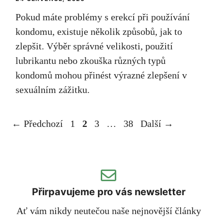
Pokud máte problémy s erekcí při používání
kondomu, existuje několik způsobů, jak to
zlepšit. Výběr správné velikosti, použití
lubrikantu nebo zkouška různých typů
kondomů mohou přinést výrazné zlepšení v
sexuálním zážitku.
Stránka
Stránka
Stránka
Stránka
←
Předchozí
1
2
3
…
38
Další
→
Přirpavujeme pro vás newsletter
Ať vám nikdy neutečou naše nejnovější články