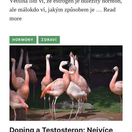
Většina lidí ví, že estrogen je důležitý hormon,
ale málokdo ví, jakým způsobem je …
Read
more
HORMONY
ZDRAVÍ
Doping a Testosteron: Nejvíce