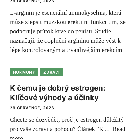
29 ČERVENCE, 2026
L-arginin je esenciální aminokyselina, která
může zlepšit mužskou erektilní funkci tím, že
podporuje průtok krve do penisu. Studie
naznačují, že doplnění argininu může vést k
lépe kontrolovaným a trvanlivějším erekcím.
HORMONY
ZDRAVÍ
K čemu je dobrý estrogen:
Klíčové výhody a účinky
29 ČERVENCE, 2026
Chcete se dozvědět, proč je estrogen důležitý
pro vaše zdraví a pohodu? Článek "K …
Read
more