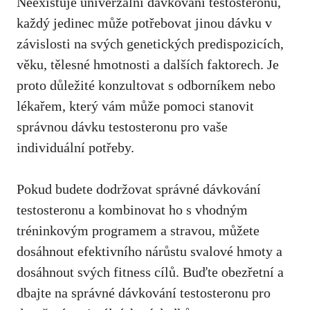
Neexistuje univerzální​ dávkování‌ testosteronu,
každý jedinec může potřebovat‌ jinou dávku v
závislosti na svých⁣ genetických predispozicích, ​
věku, tělesné hmotnosti a dalších faktorech. Je
proto důležité ⁤konzultovat s odborníkem nebo
lékařem, který vám může pomoci stanovit
správnou dávku testosteronu​ pro vaše
individuální potřeby.
Pokud budete dodržovat správné​ dávkování⁢
testosteronu a kombinovat ho s vhodným
tréninkovým programem a stravou, můžete
dosáhnout efektivního nárůstu ​svalové hmoty a​
dosáhnout svých fitness cílů.⁢ Buďte​ obezřetní a
dbajte na správné dávkování testosteronu‌ pro