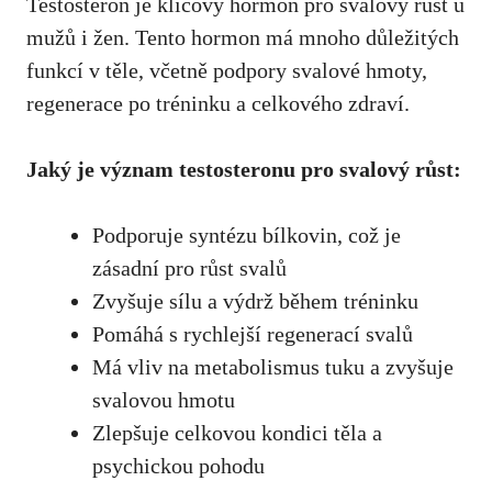
Testosteron je ‍klíčový hormon ⁤pro svalový ‍růst u
mužů i⁢ žen. Tento hormon má mnoho důležitých
funkcí ​v těle, včetně podpory svalové hmoty,
⁢regenerace po ⁢tréninku a celkového ‌zdraví.
Jaký je význam testosteronu pro svalový růst:
Podporuje syntézu bílkovin, což je
zásadní pro ‍růst svalů
Zvyšuje‌ sílu⁤ a výdrž během tréninku
Pomáhá s ⁣rychlejší regenerací svalů
Má vliv na metabolismus tuku a⁢ zvyšuje
svalovou hmotu
Zlepšuje celkovou kondici těla a
psychickou pohodu