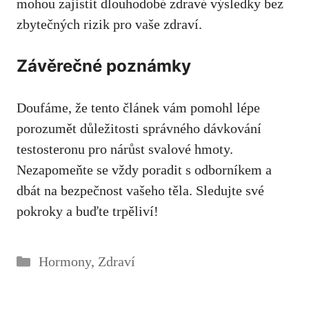
mohou zajistit dlouhodobé zdravé výsledky bez
zbytečných rizik pro vaše zdraví.
Závěrečné poznámky
Doufáme, ⁢že tento článek vám pomohl lépe
porozumět důležitosti​ správného dávkování
testosteronu pro nárůst svalové hmoty.
Nezapomeňte se‍ vždy ‍poradit s odborníkem a
dbát na‌ bezpečnost ‍vašeho těla. Sledujte své
pokroky a⁤ buďte trpěliví!
Rubriky
Hormony
,
Zdraví