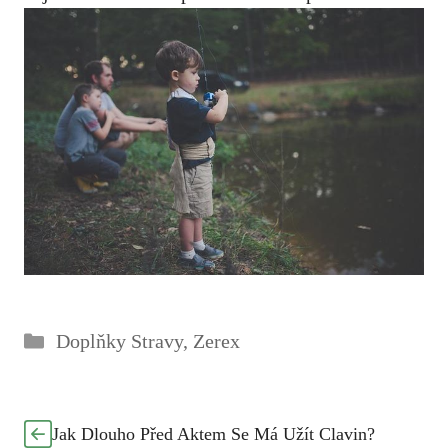
Rubriky
Doplňky Stravy
,
Zerex
Jak Dlouho Před Aktem Se Má Užít Clavin?