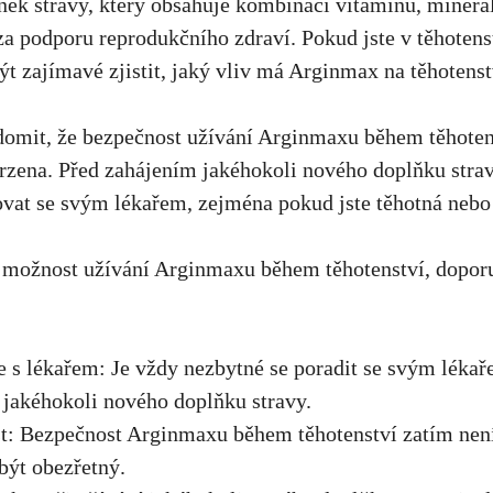
ěk stravy, který obsahuje kombinaci vitamínů, minerálů
a podporu reprodukčního zdraví. Pokud jste v těhotens
ýt zajímavé zjistit, jaký vliv má Arginmax na těhotenst
ědomit, že bezpečnost užívání Arginmaxu během těhoten
rzena. Před zahájením jakéhokoli nového doplňku strav
ovat se svým lékařem
, zejména pokud jste těhotná nebo 
 možnost užívání Arginmaxu během těhotenství, dopor
 s lékařem: Je vždy nezbytné se poradit se svým léka
jakéhokoli nového doplňku stravy.
t: Bezpečnost Arginmaxu během těhotenství zatím není
být obezřetný.