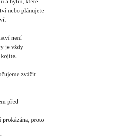
 a bylin, které
tví nebo plánujete
ví.
ství není
y je vždy
kojíte.
učujeme zvážit
řem před
 prokázána, proto