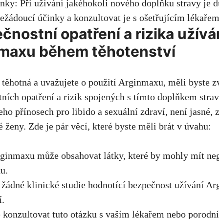
ky: Při užívání jakéhokoli nového doplňku stravy je d
ežádoucí účinky a konzultovat je s ošetřujícím lékařem
čnostní opatření a rizika užívá
maxu během těhotenství
 těhotná a uvažujete o použití Arginmaxu, měli byste z
ních opatření a rizik spojených s tímto doplňkem stravy
jeho přínosech pro libido a sexuální zdraví, není jasné,
é ženy. Zde je pár věcí, které byste měli brát v úvahu:
rginmaxu může obsahovat látky, které by mohly mít neg
u.
 žádné klinické studie hodnotící bezpečnost užívání 
í.
é konzultovat tuto otázku s vaším lékařem nebo porodn