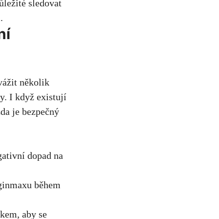
ůležité sledovat
.
ní
vážit několik
. I když existují
 zda je bezpečný
ativní dopad na
Arginmaxu během
íkem, aby se