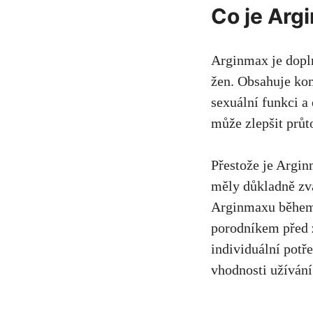
Co je Arg
Arginmax je dopln
žen. Obsahuje kom
sexuální funkci a
může zlepšit průt
Přestože je Argin
měly důkladně zvá
Arginmaxu během t
porodníkem před z
individuální potř
vhodnosti užíván