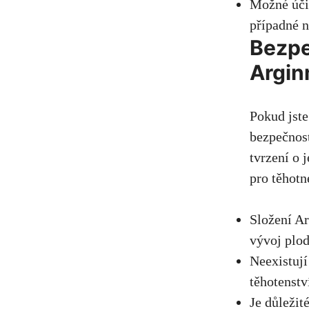
Možné účin
případné n
Bezpe
Argin
Pokud jste
bezpečnost
tvrzení o 
pro těhotn
Složení A
vývoj plod
Neexistují
těhotenstv
Je důležit