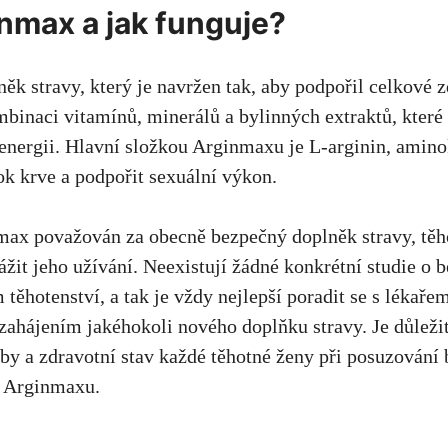
inmax a jak funguje?
ěk stravy, který je navržen tak, aby podpořil celkové 
binaci vitamínů, minerálů a bylinných extraktů, které m
 energii. Hlavní složkou Arginmaxu je L-arginin, amino
ok krve a podpořit sexuální výkon.
max považován za obecně bezpečný doplněk stravy, těh
žit jeho užívání. Neexistují žádné konkrétní studie o 
ěhotenství, a tak je vždy nejlepší poradit se s lékaře
ahájením jakéhokoli nového doplňku stravy. Je důleži
eby a zdravotní stav každé těhotné ženy při posuzování 
í Arginmaxu.