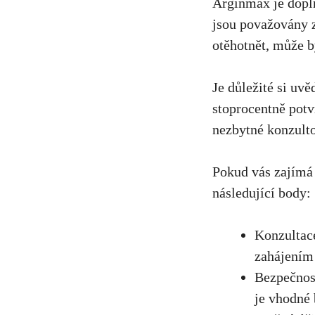
Arginmax je dopln
jsou považovány z
otěhotnět, může b
Je důležité si uv
stoprocentně potv
nezbytné
konzult
Pokud vás zajímá
následující body:
Konzultace
zahájením 
Bezpečnos
je vhodné 