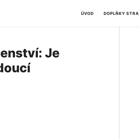
ÚVOD
DOPLŇKY STR
enství: Je
doucí