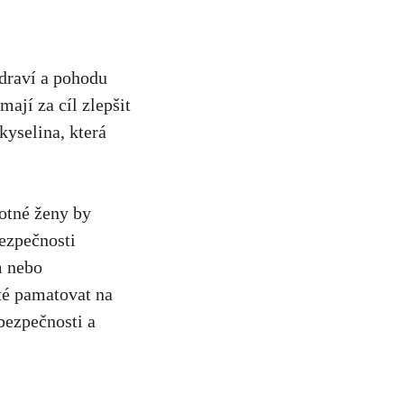
zdraví a pohodu
ají za cíl zlepšit
kyselina, která
otné ženy by
bezpečnosti
m nebo
té pamatovat na
bezpečnosti a