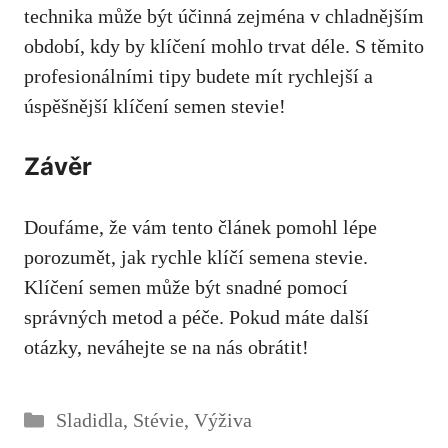
technika může být účinná zejména v chladnějším
období, kdy by klíčení mohlo trvat déle. S těmito
profesionálními tipy budete mít rychlejší a
úspěšnější klíčení semen stevie!
Závěr
Doufáme, že vám tento článek pomohl lépe
porozumět, jak rychle klíčí semena stevie.
Klíčení semen může být snadné pomocí
správných metod a péče. Pokud máte další
otázky,
neváhejte se na nás obrátit
!
Rubriky
Sladidla
,
Stévie
,
Výživa