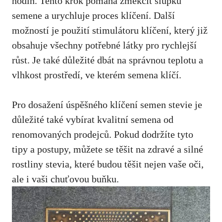
hodin. Tento krok pomáhá změkčit slupku
semene a urychluje proces klíčení. Další
možností je použití stimulátoru klíčení, který již
obsahuje všechny potřebné látky pro rychlejší
růst. Je také důležité dbát na správnou teplotu a
vlhkost prostředí, ve kterém semena klíčí.
Pro dosažení úspěšného klíčení semen stevie je
důležité také vybírat kvalitní semena od
renomovaných prodejců. Pokud dodržíte tyto
tipy a postupy, můžete se těšit na zdravé a silné
rostliny stevia, které budou těšit nejen vaše oči,
ale i vaši chuťovou buňku.